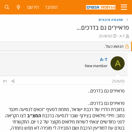
התחבר
הירשם
תחבורה ציבורית
פראיירים גם בדרכים...
פ
פ
25/8/03
A-T
ו
ו
ת
ר
הנושא נעול.
ח
ס
ה
ם
A-T
A
נ
ב
New member
ו
ת
ש
א
א
ר
#1
25/8/03
י
ך
פראיירים גם בדרכים...
פראיירים גם בדרכים...
בחוברת הלו"ז של רכבת ישראל, מתחת לסעיף "זכאים לנסיעה חינם"
כתוב: חיילי מילואים בצירוף שובר לנסיעה ברכבת
המצ"ב
לצו הקריאה.
לפני כחודשיים יצאתי לשירות מילואים מקוצר של 12 יום. התקשרתי
בטרם עת למודיעין הרכבת ושם הסבירה לי מזכירה לא ממש נחמדה,