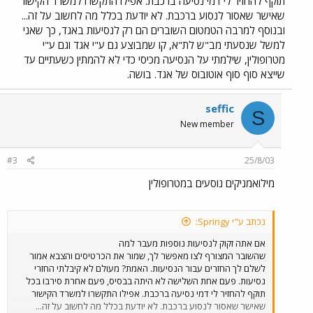
תוקף להחזיר לי דמי נסיעה ברכבת. אפילו התקשרו למשרד הקישור
אחרי שנסעתי בחינם מת"א לחדרה, פגשתי את חברי טוב מהצבא שנסע
שאישר שאסור לנסוע ברכבת. לא יודעת בכלל מה לחשוב על זה...
מבאר שבע לחדרה ברכבת ושילם מחיר מלא, המסכן. ועוד דבר: למה חיילי
מילואים לא יכולים לנסוע בתח"צ ללא הגבלה כמו חיילים סדירים שצריכים
ובנוסף למרבה הטמטום השוברים הם רק לנסיעות באגד, כך שאני
רק להציג חוגר וכבר לא צריכים לנקב כרטיסיות? אני חושב שצריך לאפשר
למשל שנסעתי מב"ש לת"א, קו שמבוצע גם ע"י אגד וגם ע"י
לכל מילואימניק לנסוע חופשי באוטובוסים ורכבות בתאריך שנקבע לו
מטרופולין, שילמתי על הנסיעה מכיסי כדי לא להמתין כשעתיים עד
להתייצבות למילואים כשהוא מציג את את צו הקריאה + חוגר שלו. ועוד לא
שייצא סוף סוף אוטובוס של אגד. בושה.
הזכרתי את זה שעם השובר שמצורף לצווים אפשר לבצע רק 1-2 נסיעות
ורק באגד. איך זה עוזר לי אם אני צריך קו בינעירוני של דן\קווים ושאר ירקות
+ רכבת + קו בינעירוני של אגד? בקיצור, עושים מאיתנו פראיירים כבר
seffic
S
בדרך למילואים. נקודה למחשבה. אני (בינתיים) מילואימניק גאה!
New member
#3
25/8/03
מילואמניקים נוסעים במטרופולין
נכתב ע"י Springy:
אם אתה זקוק לנסיעות נוספות מעבר למה
שהשובר המצורף לצו מאפשר לך, שמור את הכרטיסים והצבא אמור
לשלם לך החזרים עבור הנסיעות. האמת? מעולם לא קיבלתי החזרי
נסיעות. פעם אחת השלישה לא היתה בבסיס, פעם אחרת סירבו בכל
תוקף להחזיר לי דמי נסיעה ברכבת. אפילו התקשרו למשרד הקישור
שאישר שאסור לנסוע ברכבת. לא יודעת בכלל מה לחשוב על זה...