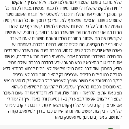
שלא מדובר בשובר שמצורף ממש לצו עצמו, אלא שצריך להתקשר
ליחידה ולבקש שישלחו לי שובר מיוחד לרכבת. עכשיו תסבירו לי, מה כל
כך מסובך להוסיף את המילה "רכבת" למשפט "אל חברת האוטובוסים"
שמופיע בשובר הנסיעה שמצורף לצו, וע"י כך לחסוך את כל הבירוקרטיה
הזאת? לא חבל על כל השיחות שעשיתי למשרד קישור? (כי עד שהם
הבינו מה אני רוצה מהם ועד שהשובר הגיע בדואר...) בנוסף, יש אנשים
שקוראים את מה שכתוב בחוברת הלו"ז ובאמת חושבים שעם השובר
שמצורף לצו הקריאה, הם יכולים לנסוע בחינם ברכבת. לעומתם יש
כאלה שלא יודעים כלל שניתן לנסוע ברכבת חינם עם השובר שמקבלים
מהיחידה: כשירדתי מהרכבת אחרי שנסעתי בחינם מת"א לחדרה, פגשתי
את חברי טוב מהצבא שנסע מבאר שבע לחדרה ברכבת ושילם מחיר
מלא, המסכן. ועוד דבר: למה חיילי מילואים לא יכולים לנסוע בתח"צ ללא
הגבלה כמו חיילים סדירים שצריכים רק להציג חוגר וכבר לא צריכים
לנקב כרטיסיות? אני חושב שצריך לאפשר לכל מילואימניק לנסוע חופשי
באוטובוסים ורכבות בתאריך שנקבע לו להתייצבות למילואים כשהוא
מציג את את צו הקריאה + חוגר שלו. ועוד לא הזכרתי את זה שעם השובר
שמצורף לצווים אפשר לבצע רק 1-2 נסיעות ורק באגד. איך זה עוזר לי
אם אני צריך קו בינעירוני של דן\קווים ושאר ירקות + רכבת + קו בינעירוני
של אגד? בקיצור, עושים מאיתנו פראיירים כבר בדרך למילואים. נקודה
למחשבה. אני (בינתיים) מילואימניק גאה!