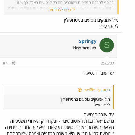
ובנוסף למרבה הטמטום השוברים הם רק לנסיעות באגד, כך שאני
למשל שנסעתי מב"ש לת"א, קו שמבוצע גם ע"י אגד וגם ע"י מטרופולין,
לחץ כדי להרחיב...
שילמתי על הנסיעה מכיסי כדי לא להמתין כשעתיים עד שייצא סוף סוף
אוטובוס של אגד. בושה.
מילואמניקים נוסעים במטרופולין
ללא בעייה
Springy
S
New member
#4
25/8/03
על שובר הנסיעה
נכתב ע"י seffic:
מילואמניקים נוסעים במטרופולין
ללא בעייה
על שובר הנסיעה
נרשם "אל חברת האוטובוסים" - ובקו הריק שאחרי משפט זה
מילאה השלמת "אגד". כשציינתי שאגד היא לא החברה היחידה
שנוסעת לת"א מב"ש, היא משכה בכתפיה ואמרה שמותר להם