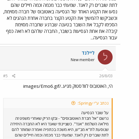
לתת שוברים רק לאגד. שמעתי כבר מכמה וכמה חיילים שהם
נסעו את הקטע האחד של הנסיעה באוטובוס של חברה מסוימת,
וכשביקשו להמשיך את הקטע הקצר בחברה אחרת הנהגים לא
הסכימו לקבל את השובר בטענה שברגע שחברה מסוימת
קיבלה את אחת הנסיעות בשובר, החברה שלהם לא רואה כסף
עבור הנסיעה...
ליילנד
ל
New member
#5
26/8/03
הי, האוטובוס לוודסטוק מגיע../images/Emo6.gif
נכתב ע"י Springy:
על שובר הנסיעה
נרשם "אל חברת האוטובוסים" - ובקו הריק שאחרי משפט זה
מילאה השלמת "אגד". כשציינתי שאגד היא לא החברה היחידה
שנוסעת לת"א מב"ש, היא משכה בכתפיה ואמרה שמותר להם
לתת שוברים רק לאגד. שמעתי כבר מכמה וכמה חיילים שהם