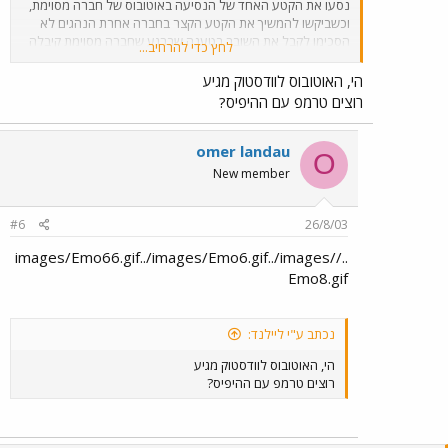
נסעו את הקטע האחד של הנסיעה באוטובוס של חברה מסוימת,
וכשביקשו להמשיך את הקטע הקצר בחברה אחרת הנהגים לא
הסכימו לקבל את השובר בטענה שברגע שחברה מסוימת קיבלה
לחץ כדי להרחיב...
את אחת הנסיעות בשובר, החברה שלהם לא רואה כסף עבור
הנסיעה...
הי, האוטובוס לוודסטוק מגיע
רוצים טרמפ עם ההיפיס?
omer landau
O
New member
#6
26/8/03
../images/Emo66.gif../images/Emo6.gif../images/
Emo8.gif
נכתב ע"י ליילנד:
הי, האוטובוס לוודסטוק מגיע
רוצים טרמפ עם ההיפיס?