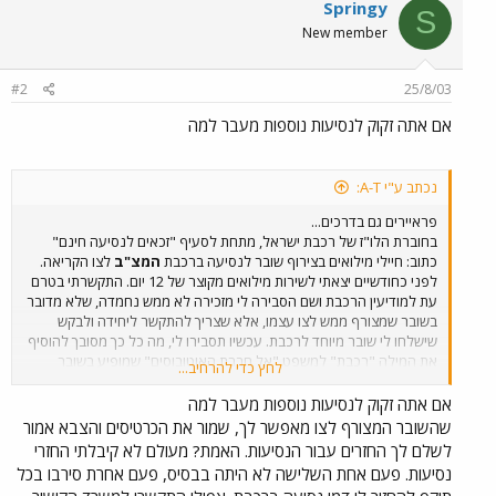
Springy
S
New member
#2
25/8/03
אם אתה זקוק לנסיעות נוספות מעבר למה
נכתב ע"י A-T:
פראיירים גם בדרכים...
בחוברת הלו"ז של רכבת ישראל, מתחת לסעיף "זכאים לנסיעה חינם"
כתוב: חיילי מילואים בצירוף שובר לנסיעה ברכבת
המצ"ב
לצו הקריאה.
לפני כחודשיים יצאתי לשירות מילואים מקוצר של 12 יום. התקשרתי בטרם
עת למודיעין הרכבת ושם הסבירה לי מזכירה לא ממש נחמדה, שלא מדובר
בשובר שמצורף ממש לצו עצמו, אלא שצריך להתקשר ליחידה ולבקש
שישלחו לי שובר מיוחד לרכבת. עכשיו תסבירו לי, מה כל כך מסובך להוסיף
את המילה "רכבת" למשפט "אל חברת האוטובוסים" שמופיע בשובר
לחץ כדי להרחיב...
הנסיעה שמצורף לצו, וע"י כך לחסוך את כל הבירוקרטיה הזאת? לא חבל
על כל השיחות שעשיתי למשרד קישור? (כי עד שהם הבינו מה אני רוצה
אם אתה זקוק לנסיעות נוספות מעבר למה
מהם ועד שהשובר הגיע בדואר...) בנוסף, יש אנשים שקוראים את מה
שהשובר המצורף לצו מאפשר לך, שמור את הכרטיסים והצבא אמור
שכתוב בחוברת הלו"ז ובאמת חושבים שעם השובר שמצורף לצו הקריאה,
לשלם לך החזרים עבור הנסיעות. האמת? מעולם לא קיבלתי החזרי
הם יכולים לנסוע בחינם ברכבת. לעומתם יש כאלה שלא יודעים כלל שניתן
נסיעות. פעם אחת השלישה לא היתה בבסיס, פעם אחרת סירבו בכל
לנסוע ברכבת חינם עם השובר שמקבלים מהיחידה: כשירדתי מהרכבת