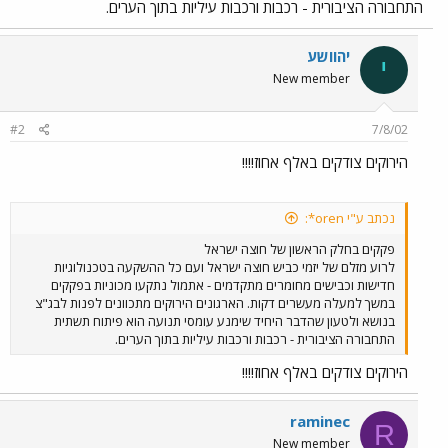
התחבורה הציבורית - רכבות ורכבות עיליות בתוך הערים.
יהוושע
י
New member
#2
7/8/02
הירוקים צודקים באלף אחוז!!!!
נכתב ע"י oren*:
פקקים בחלק הראשון של חוצה ישראל
לרוע מזלם של יזמי כביש חוצה ישראל ועם כל ההשקעה בטכנולוגיות
חדישות וכבישים מחומרים מתקדמים - אתמול נתקעו מכוניות בפקקים
במשך למעלה מעשרים דקות. הארגונים הירוקים מתכוונים לפנות לבג"צ
בנושא ולטעון שהדבר היחיד שימנע עומסי תנועה הוא פיתוח תשתית
התחבורה הציבורית - רכבות ורכבות עיליות בתוך הערים.
הירוקים צודקים באלף אחוז!!!!
raminec
R
New member