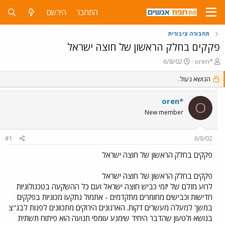
התחבר
הירשם
תחבורה ציבורית
פקקים בחלק הראשון של חוצה ישראל
פ
פ
6/8/02
oren*
ו
ו
ת
ר
הנושא נעול.
ח
ס
ה
ם
oren*
O
נ
ב
New member
ו
ת
ש
א
א
ר
#1
6/8/02
י
ך
פקקים בחלק הראשון של חוצה ישראל
פקקים בחלק הראשון של חוצה ישראל
לרוע מזלם של יזמי כביש חוצה ישראל ועם כל ההשקעה בטכנולוגיות
חדישות וכבישים מחומרים מתקדמים - אתמול נתקעו מכוניות בפקקים
במשך למעלה מעשרים דקות. הארגונים הירוקים מתכוונים לפנות לבג"צ
בנושא ולטעון שהדבר היחיד שימנע עומסי תנועה הוא פיתוח תשתית