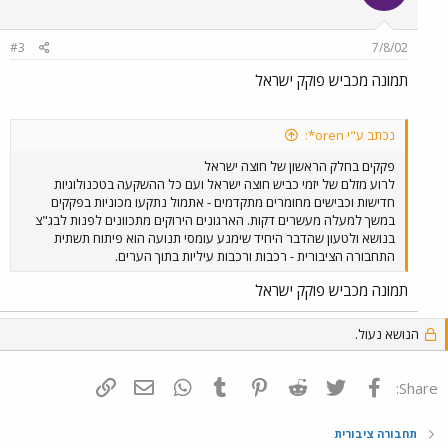
#3
7/8/02
תמונה מכביש פוקק ישראל
נכתב ע"י oren*:
פקקים בחלק הראשון של חוצה ישראל
לרוע מזלם של יזמי כביש חוצה ישראל ועם כל ההשקעה בטכנולוגיות
חדישות וכבישים מחומרים מתקדמים - אתמול נתקעו מכוניות בפקקים
במשך למעלה מעשרים דקות. הארגונים הירוקים מתכוונים לפנות לבג"צ
בנושא ולטעון שהדבר היחיד שימנע עומסי תנועה הוא פיתוח תשתית
התחבורה הציבורית - רכבות ורכבות עיליות בתוך הערים.
תמונה מכביש פוקק ישראל
הנושא נעול.
פייסבוק
Twitter
Reddit
Pinterest
Tumblr
WhatsApp
דואר אלקטרוני
הוסף קישור
Share:
תחבורה ציבורית