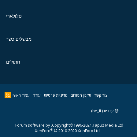
סלולארי
מבשלים כשר
חתולים
צור קשר
תקנון הפורום
מדיניות פרטיות
עזרה
עמוד ראשי
עברית (he_IL)
Forum software by
Copyright©1996-2021,Tapuz Media Ltd.
®
XenForo
© 2010-2020 XenForo Ltd.