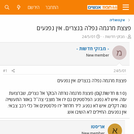
התחבר
הירשם
אקטואליה
פצצת מרגמה נפלה בנצרים. אין נפגעים
פ
פ
- מבזקי חדשות -
24/5/01
ו
ו
ת
ר
- מבזקי חדשות -
מ
ח
ס
New member
ה
ם
נ
ב
ו
ת
#1
24/5/01
ש
א
א
ר
פצצת מרגמה נפלה בנצרים. אין נפגעים
י
ך
(8:10 חדשות.קום) פצצת מרגמה נורתה הבוקר אל נצרים, שברצועת
עזה. איש לא נפגע. הפלסטינים גם ירו אל מוצבי צה``ל באזור התעשייה
נווה דקלים. איש לא נפגע. ליד חלחול ירו פלסטינים אל כלי רכב צבאי.
אין נפגעים. החיילים לא השיבו אש.
אריסטו
א
New member