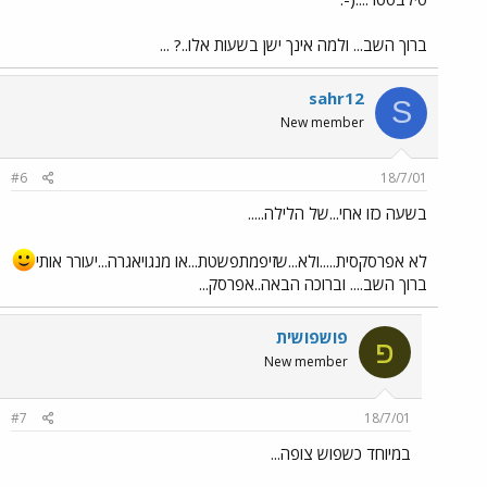
ברוך השב... ולמה אינך ישן בשעות אלו..? ...
sahr12
S
New member
#6
18/7/01
בשעה כזו אחי...של הלילה.....
לא אפרסקסית.....ולא...שזיפמתפשטת...או מנגויאגרה...יעורר אותי
ברוך השב.... וברוכה הבאה..אפרסק...
פושפושית
פ
New member
#7
18/7/01
במיוחד כשפוש צופה...