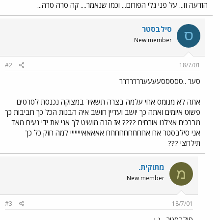
הודעה זו... על פני גלי הפורום... וכמו שנאמר.... קה סרה סרה...
סילבסטר
ס
New member
#2
18/7/01
סער ..סססססעעעעררררררר
אתה לא מנומס אחי עלמה בצרה תשאיר במצוקה נכנסת לסרטים
פשוט איומים ואתה כך יושב ועדיין חושב איה הבנות הכל כך חביבות כך
מברכים אצלנו אורחים ???? אז הנה מושיט לך אני את ידי נעים מאד
אני סילבסטר אח אחחחחחחחחח אאאאאיייייייי למה חזק כל כך
תילחצי ???
מתוקית.
מ
New member
#3
18/7/01
סילבסטר....(-: