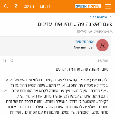
התחבר
הירשם
שלושים פלוס
פעם ראשונה פה... תהיו איתי עדינים
פ
פ
אפרסקסית
18/7/01
ו
ו
ת
ר
אפרסקסית
א
ח
ס
New member
ה
ם
נ
ב
ו
ת
#1
18/7/01
ש
א
א
ר
פעם ראשונה פה... תהיו איתי עדינים
י
ך
(לוקחת אויר) או קיי.... קוראים לי אפרסקסית.... גדלתי על העץ של נענע...
ובכלל לא מכירה את התפוז.... אין לי מושג... איפה תופיע ההודעה הזו
שאני כותבת... אין לי מושג איך אני אמורה לקרוא את התגובות עליה.... ואין
לי גם מושג האם יש עכשיו לכל אנשי הפורום את האי מייל שלי...
בקיצור... משוטטת לי בדרכי באפילה גמורה... נתונה לחסדיהם של זרים
גמורים.... שלא ינצלו את חוסר האונים שלה... ואולם... בד בבד... אוזרת
כוחות נפש... תעצומות של ממש... ומתמודדת עם הפחדים.... ושולחת