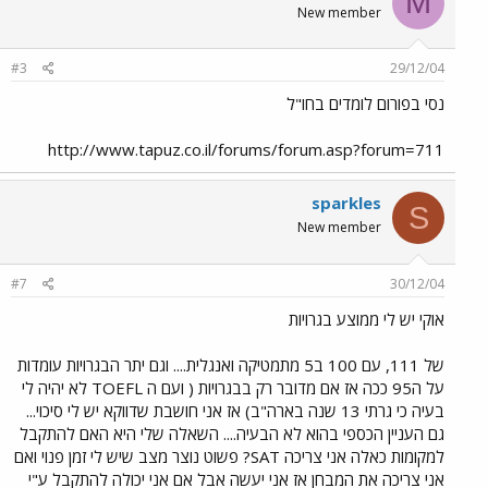
M
New member
#3
29/12/04
נסי בפורום לומדים בחו"ל
http://www.tapuz.co.il/forums/forum.asp?forum=711
sparkles
S
New member
#7
30/12/04
אוקי יש לי ממוצע בגרויות
של 111, עם 100 ב5 מתמטיקה ואנגלית.... וגם יתר הבגרויות עומדות
על ה95 ככה אז אם מדובר רק בבגרויות ( ועם ה TOEFL לא יהיה לי
בעיה כי גרתי 13 שנה בארה"ב) אז אני חושבת שדווקא יש לי סיכוי...
גם העניין הכספי בהוא לא הבעיה.... השאלה שלי היא האם להתקבל
למקומות כאלה אני צריכה SAT? פשוט נוצר מצב שיש לי זמן פנוי ואם
אני צריכה את המבחן אז אני יעשה אבל אם אני יכולה להתקבל ע"י