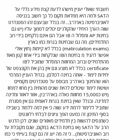
חשבתי שאולי יעניין מישהו לדעת קצת מידע כללי על
הSAT ולמה היא ממלאת מקום כל כך חשוב בכניסה
לאוניברסיטה בארה"ב... זה בגלל שבעצם זהו הסטנדרט
שווה הערך היחידי שהקולג'ים יכולים לסמוך עליו (יש גם
בחינות AP ומסלול ה IB אבל הם אינם נלקחים בידי רוב
התלמידים). מה גם שבחינות בגרות כמו בארץ
(matirculation exams) בכלל לא קיימות (חוץ אולי
אפשר להגיד מ בחינות הIB שנלקחות בידי אחוז קטן מאוד
מהתלמידים וברוב המחוזות המסלול שמוביל לIB
certificate בכלל לא מוצע וגם אין בהן את הקונצפט של
יחידות לימוד - אותה בחינה לכולם). בגדול העניין המרכזי
הוא שהחינוך בארה"ב מבוסס על סטנדרטים מקומיים
ושיטות לימוד שיכולים להיות שונים מהותית בין מחוז למחוז
(ויש כ15,000 מחוזות כאלה בארה"ב!), אזור לאזור ומדינה
למדינה. ובגלל שאין בחינת בגרות לאומית גם אין מסגרת
שתוביל ללימוד לרמת ידע שווה כי אין למה ללמוד בשבילו
בסוף התיכון. זה כמעט הופך ציונים לבלתי רלוונטים
כשמנסים להשוות בין תלמידים מאזורים שונים. לכן הדגש
הרב על הSAT (או בחינת הACT במקום, שגם מקובלת על
רוב האוניברסיטות)... כי זה מה יש. זה גם קצת בעייתי כי כמו