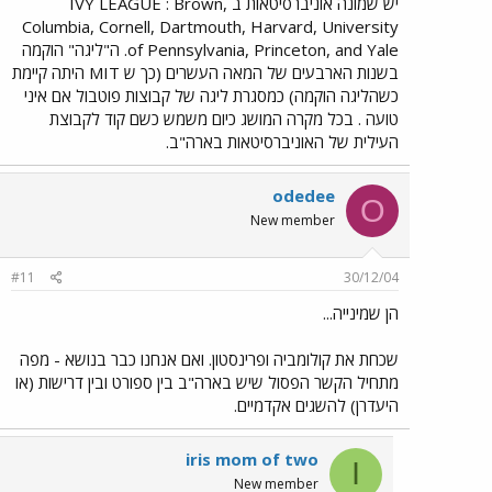
יש שמונה אוניברסיטאות ב IVY LEAGUE : Brown,
Columbia, Cornell, Dartmouth, Harvard, University
of Pennsylvania, Princeton, and Yale. ה"ליגה" הוקמה
בשנות הארבעים של המאה העשרים (כך ש MIT היתה קיימת
כשהליגה הוקמה) כמסגרת ליגה של קבוצות פוטבול אם איני
טועה . בכל מקרה המושג כיום משמש כשם קוד לקבוצת
העילית של האוניברסיטאות בארה"ב.
odedee
O
New member
#11
30/12/04
הן שמינייה...
שכחת את קולומביה ופרינסטון. ואם אנחנו כבר בנושא - מפה
מתחיל הקשר הפסול שיש בארה"ב בין ספורט ובין דרישות (או
היעדרן) להשגים אקדמיים.
iris mom of two
I
New member