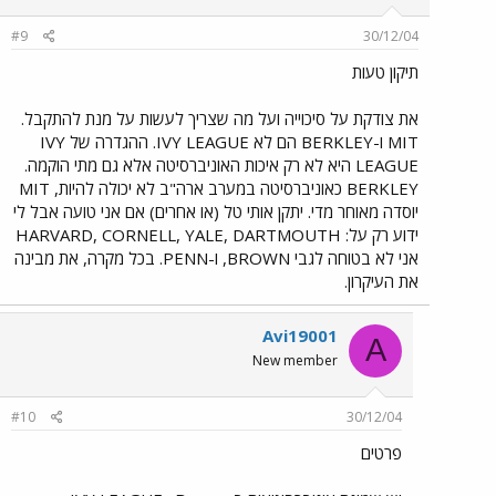
#9
30/12/04
תיקון טעות
את צודקת על סיכוייה ועל מה שצריך לעשות על מנת להתקבל.
MIT ו-BERKLEY הם לא IVY LEAGUE. ההגדרה של IVY
LEAGUE היא לא רק איכות האוניברסיטה אלא גם מתי הוקמה.
BERKLEY כאוניברסיטה במערב ארה"ב לא יכולה להיות, MIT
יוסדה מאוחר מדי. יתקן אותי טל (או אחרים) אם אני טועה אבל לי
ידוע רק על: HARVARD, CORNELL, YALE, DARTMOUTH
אני לא בטוחה לגבי BROWN, ו-PENN. בכל מקרה, את מבינה
את העיקרון.
Avi19001
A
New member
#10
30/12/04
פרטים