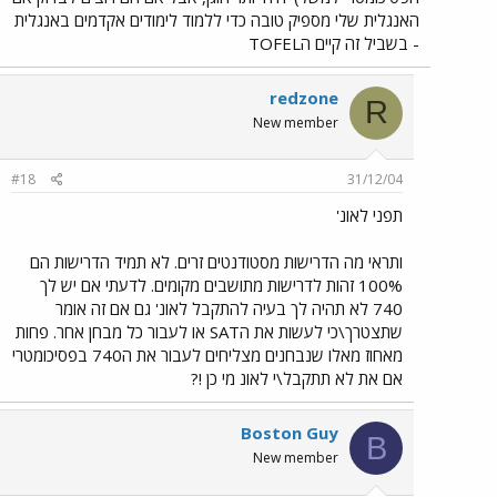
האנגלית שלי מספיק טובה כדי ללמוד לימודים אקדמים באנגלית
- בשביל זה קיים הTOFEL
redzone
R
New member
#18
31/12/04
תפני לאונ'
ותראי מה הדרישות מסטודנטים זרים. לא תמיד הדרישות הם
100% זהות לדרישות מתושבים מקומים. לדעתי אם יש לך
740 לא תהיה לך בעיה להתקבל לאונ' גם אם זה אומר
שתצטרך\כי לעשות את הSAT או לעבור כל מבחן אחר. פחות
מאחוז מאלו שנבחנים מצליחים לעבור את ה740 בפסיכומטרי
אם את לא תתקבל\י לאונ מי כן !?
Boston Guy
B
New member