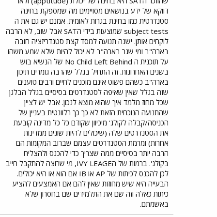
שהוזכר הSAT היא בחינה של יכולת (apptitude) ולאו
דווקא של ידע בנושאים מסויימים מה שמספקת בחינה
סטנדרטית כמו בחינת בגרות לאומית. אמנם יש גם את ה
subject tests שמוצעות בידי הSAT אבל שוב, לא הרבה
לוקחים אותן. ישנה תנועה למסד קצת סטנדריזציה חובה
בארה"ב ומי שגר בארה"ב לא יכול להיות שלא שמע משהו
על תוכנית ה No Child Left Behind של הנשיא בוש
בשנים האחרונות. זה התחיל בגלל שהרבה גומרים תיכון
בארה"ב כשהם פשוט אינם מוכנים לחיים ורבים טוענים
שזה בגלל שאין שאיפה לסטנדרטים בסיסיים בגלל הבלגן
שכל מחוז מלמד איך שהוא מוצא לנכון. אבל יש לציין
שהתנועה הנוכחית הזאת לא כך כך רלוונטית בעניין של
הכניסה/קבלה לקולג' מיכיוון שקודם כל כל מדינה קובעת
את הסטנדרטים שלה (שיכולים להיות שונים ממדינות
אחרות) ומרמת הסטנדרטים עצמם שברוב המקומות הם
הרבה יותר בסיסיים ממה שצריך כדי להכנס ולהצליח
בקולג'. ברמות של הIVY LEAGE, מי שרוצה להתקבל חייב
לכן להכנס לכיתות של AP או IB אם הוא או היא יכולים.
הבעייה היא שיש מחוזות שאין להם אם האמצעים להציע
כיתות כאלה וזה שם את התלמידים שם בחסרון שלא
באשמתם.