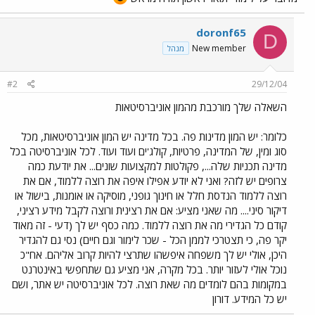
doronf65
D
New member
מנהל
#2
29/12/04
השאלה שלך מורכבת מהמון אוניברסיטאות
כלומר: יש המון מדינות פה. בכל מדינה יש המון אוניברסיטאות, מכל
סוג ומין, של המדינה, פרטיות, קולג'ים ועוד ועוד. לכל אוניברסיטה בכל
מדינה תכניות שלה..., פקולטות למקצועות שונים... את יודעת כמה
צרופים יש לזה? ואני לא יודע אפילו איפה את רוצה ללמוד, אם את
רוצה ללמוד הנדסת חלל או חינוך גופני, מוסיקה או אומנות, בישול או
דיקור סיני.... מה שאני מציע: אם את רצינית ורוצה לקבל מידע רציני,
קודם כל הגדירי מה את רוצה ללמוד. כמה כסף יש לך (דעי - זה מאוד
יקר פה, כי תצטרכי לממן הכל - שכר לימור וגם חיים) נסי גם להגדיר
היכן, אולי יש לך משפחה איפשהו שתרצי להיות קרוב אליהם. אח"כ
נוכל אולי לעזור יותר. בכל מקרה, אני מציע גם שתחפשי באינטרנט
במקומות בהם לומדים מה שאת רוצה. לכל אוניברסיטה יש אתר, ושם
יש כל המידע. דורון