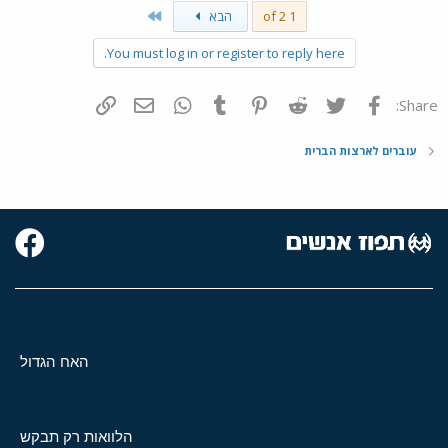
Last
1 of 2
הבא
You must log in or register to reply here.
פייסבוק
Twitter
Reddit
Pinterest
Tumblr
WhatsApp
דואר אלקטרוני
הוסף קישור
Share:
עוברים לארצות הברית
האח הגדול
הלוואות רק תבקש