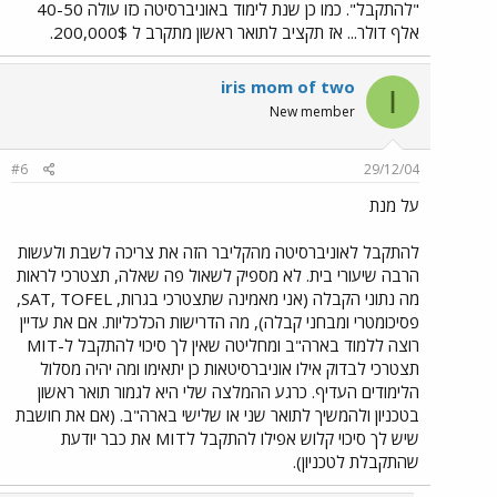
"להתקבל". כמו כן שנת לימוד באוניברסיטה כזו עולה 40-50
אלף דולר... אז תקציב לתואר ראשון מתקרב ל 200,000$.
iris mom of two
I
New member
#6
29/12/04
על מנת
להתקבל לאוניברסיטה מהקליבר הזה את צריכה לשבת ולעשות
הרבה שיעורי בית. לא מספיק לשאול פה שאלה, תצטרכי לראות
מה נתוני הקבלה (אני מאמינה שתצטרכי בגרות, SAT, TOFEL,
פסיכומטרי ומבחני קבלה), מה הדרישות הכלכליות. אם את עדיין
רוצה ללמוד בארה"ב ומחליטה שאין לך סיכוי להתקבל ל-MIT
תצטרכי לבדוק אילו אוניברסיטאות כן יתאימו ומה יהיה מסלול
הלימודים העדיף. כרגע ההמלצה שלי היא לגמור תואר ראשון
בטכניון ולהמשיך לתואר שני או שלישי בארה"ב. (אם את חושבת
שיש לך סיכוי קלוש אפילו להתקבל לMIT את כבר יודעת
שהתקבלת לטכניון).