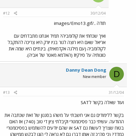
#12
30/12/04
תודה ../images/Emo13.gif
ואיך שכחתי את קולומביה? תמיד אנחנו מתבדחים עם
אריאל שאם היא רוצה לגור בניו יורק היא צריכה להתקבל
לקולומביה (עם מילגה אקדמאית). בינתיים היא שמה את
כוונותיה על סירקיוז (האלמא מאטר של אביה).
Danny Dean Dong
D
New member
#13
31/12/04
ועוד שאלה בקשר לSAT
בקשר ללימודים גם אני חשבתי על משהו בסגנון של זאת שכתבה את
ההודעה. עשיתי כבר פסיכומטרי וקיבלתי ציון די טוב (740) אז האם
בטוח שצריך לעשות גם SAT או שהם יודעים להשתמש בפסיכומטרי
כמדד? (כי סה"כ זה אותו דבר) גם לא נראה לי הוגן לבקש ממישהו