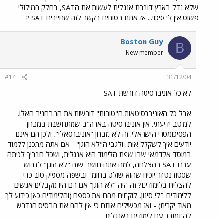
שלא גדל בארץ דוברת אנגלית לעשות את הSAT, בחלק המילולי
פשוט אין לי סיכוי... אז אתם בטוחים בקשר לזה שחייבים SAT ?
Boston Guy
B
New member
#14
31/12/04
לא כל אוניברסיטה דורשת SAT
אבל כל האוניברסיטאות ה"טובות" דורשות את המבחנים האלו.
למיטב ידיעתי, אין אוניברסיטה בארה"ב שמתחשבת במבחן
הפסיכומטרי הישראלי. זה לא מבחן "אוניברסאלי", ולכן הם אינם
יודעים איך לשקלל אותו. ולגבי ה"לא הוגן" - אם אתה מתכנן ללמוד
במוסד אקדמאי שבו שפת הלימוד היא אנגלית, ושכל חבריך לכיתה
עברו SAT בהצלחה, למה אתה חושב שזה "לא הוגן" לדרוש
שסטודנט זר יוכיח שהוא שולט בחומר ובשפה מספיק טוב כדי
להצליח בלימודים? זה היה "לא הוגן" אם הם היו מקבלים אנשים
ללימודים בלי סינון, לוקחים מהם את כספם (והלימודים כאן כידוע לך
מאוד יקרים) - ואז מכשילים אותם כי אין להם את הבסיס הנדרש
להתמודד עם לימודים באנגלית.