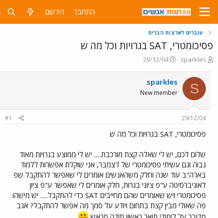
התחבר
הירשם
עוברים לארצות הברית
פסיכומטרי, SAT בגרויות וכל מה ש
פ
פ
29/12/04
sparkles
ו
ו
ת
ר
sparkles
S
ח
ס
New member
ה
ם
נ
ב
ו
ת
#1
29/12/04
ש
א
א
ר
פסיכומטרי, SAT בגרויות וכל מה ש
י
ך
שלום לכם, יש לי שאלה קצת מורכבת..... יש לי ממוצע בגרויות מאוד
גבוה וגם עשיתי פסיכומטרי של דצמבר, אני שוקלת אפשרות ללמוד
בארה"ב עוד שנה וחלק משהאנשים אומרים לי שאפשר להתקבל שפ
לאוניברסיטה ע"פ ציוני בגרות, חלק אומרים לי שאפשר ע"פ ציון
פסיכומטרי ויש שאומרים שהם מחייבים SAT כדי להתקבל..... יש מישהו
פה שאולי מבין קצת בתחום ויודע על סמך מה אפשר להתקבל? אגב
מדובר על לימודי תואר ראשון תודה מראש