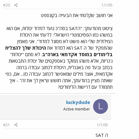
#20
1/1/05
אני חושב שקלטתי את הבעייה בקונספט
ציטוט מהודעתך: "הSAT בסה"כ נועד למדוד יכולות, אם הוא
במשהו כמו הפסיכומטרי הישראלי. לדעתי את היכולת
המילולית שלי הוא פשוט לא מסוגל למדוד". אני מאמין
שהתפקיד של ה SAT הוא למדוד את
היכולת שלך להצליח
בלימודים במוסד אקדמאי בארה"ב
. לא סתם "יכולות"
ג'נריות, אלא משהו ממוקד באספקטים של יכולת התבטאות
בכתב ובעל פה באנגלית, היכולת לכתוב עבודה ברמה
אקדמאית, אוצר מילים שמאפשר לכתוב עבודה כזו... אם, כפי
שאתה מציין בהודעתך, אתה חושש ש"אין לך את זה" - איך
תתמודד עם דרישות הלימודים?
luckydude
L
Active member
#21
1/1/05
ה SAT