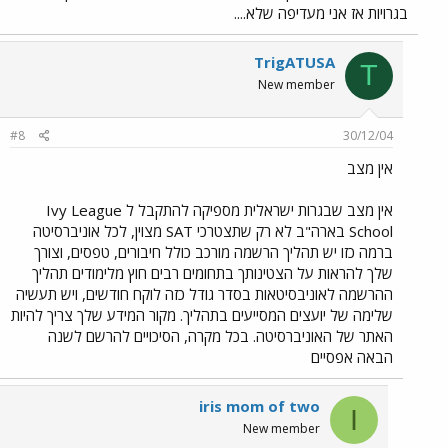
בגרויות אז אני מעדיפה שלא....
TrigATUSA
T
New member
#8
30/12/04
אין מצב
אין מצב שבגרות ישראלית מספיקה להתקבל ל Ivy League
School בארה"ב לא רק שתצטרכי SAT מצוין, לכל אוניברסיטה
ברמה כזו יש תהליך הרשמה מורכב כולל חיבורים, טפסים, וצורך
שלך להראות על הצטינותך בתחומים רבים חוץ מלימודים תהליך
ההרשמה לאוניבסיטאות בסדר גודל כזה לוקח חודשים, ויש תעשיה
שלימה של יועצים המסייעים בתהליך. מקור המידע שלך צריך להיות
האתר של האוניברסיטה. בכל מקרה, הסיכויים להרשם לשנה
הבאה אפסיים
iris mom of two
I
New member