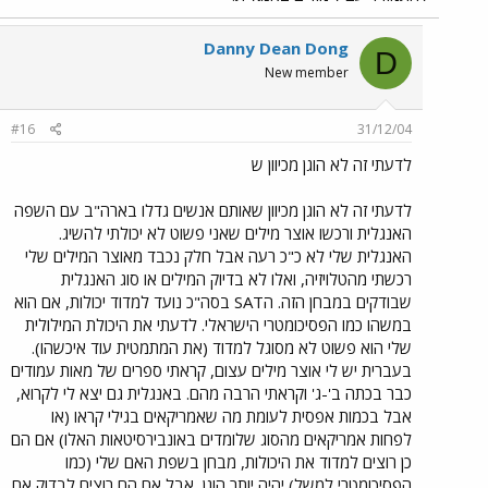
Danny Dean Dong
D
New member
#16
31/12/04
לדעתי זה לא הוגן מכיוון ש
לדעתי זה לא הוגן מכיוון שאותם אנשים גדלו בארה"ב עם השפה
האנגלית ורכשו אוצר מילים שאני פשוט לא יכולתי להשיג.
האנגלית שלי לא כ"כ רעה אבל חלק נכבד מאוצר המילים שלי
רכשתי מהטלויזיה, ואלו לא בדיוק המילים או סוג האנגלית
שבודקים במבחן הזה. הSAT בסה"כ נועד למדוד יכולות, אם הוא
במשהו כמו הפסיכומטרי הישראלי. לדעתי את היכולת המילולית
שלי הוא פשוט לא מסוגל למדוד (את המתמטית עוד איכשהו).
בעברית יש לי אוצר מילים עצום, קראתי ספרים של מאות עמודים
כבר בכתה ב'-ג' וקראתי הרבה מהם. באנגלית גם יצא לי לקרוא,
אבל בכמות אפסית לעומת מה שאמריקאים בגילי קראו (או
לפחות אמריקאים מהסוג שלומדים באונבירסיטאות האלו) אם הם
כן רוצים למדוד את היכולות, מבחן בשפת האם שלי (כמו
הפסיכומטרי למשל) יהיה יותר הוגן, אבל אם הם רוצים לבדוק אם