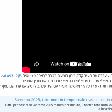
 שעברה עם השיר קליק בום) הופעות בכורה לראפר טוני אפה ,
eLzaLu93s2jF
וינצ׳י עם בנו פרנצ׳סקו דה וינצ'י וברונורי סאס ומבין הזמרים
הותיקים נימצא הזמר שייצג אותם בתחרות 1971 ו 1973 מאסימו ראניירי עם שיר שכת
Sanremo 2025, toto-nomi in tempo reale (cast in contin
Tutti i pronostici su Sanremo 2025 minuto per minuto, il nostro toto-nomi de
Chi vedre