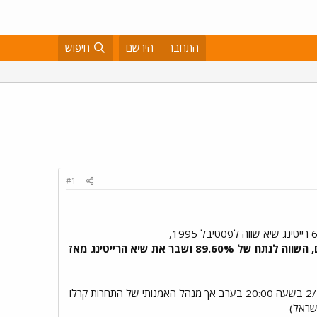
התחבר
הירשם
חיפוש
#1
החלק האחרון של ערב הגמר, משעה 2:00 עד 2:42 בלילה ( שעון איטליה) הסתכם ב-8,465,000 צופים, השווה לנתח של 89.60% ושבר את שיא הרייטינג מאז
הכרזה על הזמרים שהולכים לקחת חלק בתחרות בסן רמו 2025 הולכת ומתקרבת, ההכרזה תוכננה לתאריך 2/12/24 בשעה 20:00 בערב אך מנהל האמנותי של התחרות קרלו