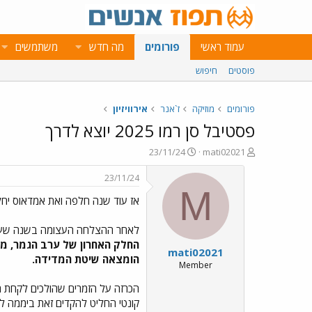
עמוד ראשי
פורומים
מה חדש
משתמשים
פוסטים
חיפוש
פורומים
מוזיקה
ז`אנר
אירוויזיון
פסטיבל סן רמו 2025 יוצא לדרך
פ
פ
23/11/24
mati02021
ו
ו
ת
ר
23/11/24
ח
ס
M
אז עוד שנה חלפה ואת אמדאוס יחליף קר
ה
ם
נ
ב
ו
ת
לאחר ההצלחה העצומה בשנה שעברה במהדורה הא
ש
א
mati02021
א
ר
הומצאה שיטת המדידה.
י
Member
ך
קונטי החליט להקדים זאת ביממה לתאריך 1/12/24 ( יום ראשון הבא) בשעה 13:30 שעון איטליה ( 