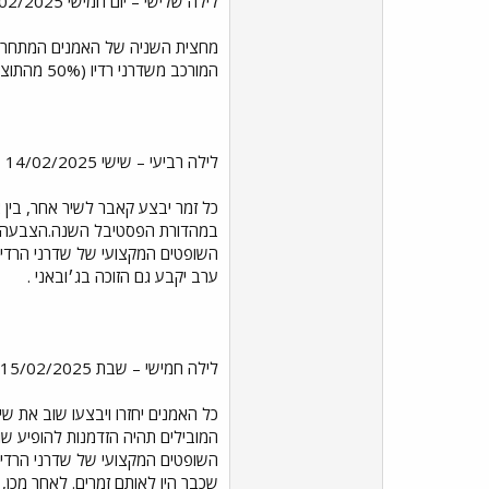
לילה שלישי – יום חמישי 13/02/2025
המורכב משדרני רדיו (50% מהתוצאה). לאחר מכן RAI תמשיך להכריז על 5 השירים המובילים שקיבלו את מירב ההצבעות באותו לילה, בסדר אקראי.
לילה רביעי – שישי 14/02/2025
כל זמר יבצע קאבר לשיר אחר, בין 
ערב יקבע גם הזוכה בג׳ובאני .
לילה חמישי – שבת 15/02/2025
כל האמנים יחזרו ויבצעו שוב את 
שכבר היו לאותם זמרים. לאחר מכן, השי