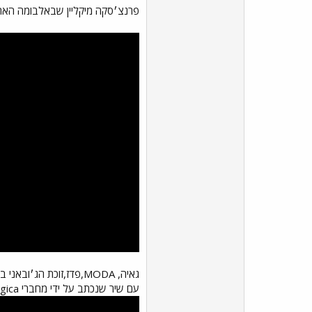
פרנצ׳סקה מיקליין שבאלבומה האח
גאיה, MODA,פדז,זוכת הג׳ובאני בשנה שעברה - קלרה,זוכת אמיצ׳י שרה טוסקנו,
עם שיר שנכתב על ידי מחברי Sexy Magica שיתמקד הכל בחושניות ובבינלאומיות