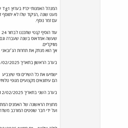
המ
מעט שונה ,הניקוד שלו לא יתווסף 
עם זמר נוסף.
שעשה אמדאוס בשנה שעברה וגם ממשי
מוזיקליים.
אך הוא מנתק את תחרות הג׳ובאני 
בערב הראשון בתאריך 11/02/2025
ישמיעו את כל השירים ומי שיצביע
הם עיתונאים מקצועיים מגופי טלוויזיה ורשת. לאחר מכן, RAI תכריז על 5 השירים ה
בערב השני בתאריך 12/02/2025
מחצית הראשונה של האמנים המתחרים יבצעו שוב את 
ועל ידי חבר שופטים המורכב משדרני רדיו (50% מהתוצאה). לאחר מכן RAI תמשיך להכריז על 5 השירים המובילים שקיבלו את מירב ההצבע