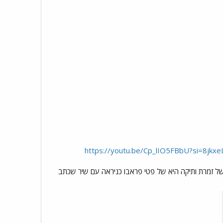
https://youtu.be/Cp_lIO5FBbU?si=8jkx
ב לו טיציאנו פרו. שם נוסף של זמרת ותיקה היא של פטי פראבו כניראה עם שיר שכתב