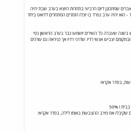
השנה: יום הקאברים שמתכונן ליום הרביעי בתחרות היוצא בערב שבת יהיה
- הוא יהיה ערב נפרד בו יוכלו הזמרים המתחרים לדואט ביחד
בחור 24 שירים ״אבל נגדיל אותם" לא ברור לכמה בדיוק ,כנראה בין 26 ל 30 שירים. כמו בשנה שעברה כל השירים יושמעו כבר בערב הראשון כפי
ומם יצביעו אנשי רדיו :שדרני רדיו אך כניראה גם עורכים