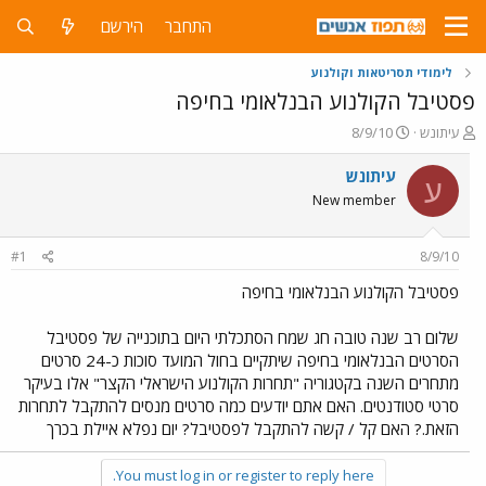
התחבר
הירשם
לימודי תסריטאות וקולנוע
פסטיבל הקולנוע הבנלאומי בחיפה
פ
פ
עיתונש
8/9/10
ו
ו
ת
ר
עיתונש
ע
ח
ס
New member
ה
ם
נ
ב
ו
ת
#1
8/9/10
ש
א
א
ר
פסטיבל הקולנוע הבנלאומי בחיפה
י
ך
שלום רב שנה טובה חג שמח הסתכלתי היום בתוכנייה של פסטיבל
הסרטים הבנלאומי בחיפה שיתקיים בחול המועד סוכות כ-24 סרטים
מתחרים השנה בקטגוריה "תחרות הקולנוע הישראלי הקצר" אלו בעיקר
סרטי סטודנטים. האם אתם יודעים כמה סרטים מנסים להתקבל לתחרות
הזאת.? האם קל / קשה להתקבל לפסטיבל? יום נפלא איילת בכרך
You must log in or register to reply here.