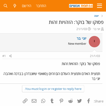
התחבר
הירשם
יוגה
פסוקו של בוקר: הזהויות זהות
פ
פ
יוגי בר
21/1/03
ו
ו
ת
ר
יוגי בר
י
ח
ס
New member
ה
ם
נ
ב
ו
ת
#1
21/1/03
ש
א
א
ר
פסוקו של בוקר: הזהויות זהות
י
ך
תמצית האדם ותמצית העולם הם זהים (סוואמי שיווננדה) בברכה ואהבה
יוגי בר
You must log in or register to reply here.
פייסבוק
Twitter
Reddit
Pinterest
Tumblr
WhatsApp
דואר אלקטרוני
הוסף קישור
Share: