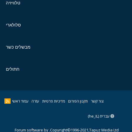
טלוויזיה
סלולארי
מבשלים כשר
חתולים
צור קשר
תקנון הפורום
מדיניות פרטיות
עזרה
עמוד ראשי
עברית (he_IL)
Forum software by
Copyright©1996-2021,Tapuz Media Ltd.