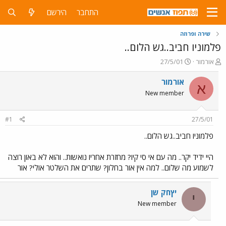
התחבר
הירשם
שירה ופרוזה
פלמוניו חביב..גש הלום..
פ
פ
אורמור
27/5/01
ו
ו
ת
ר
אורמור
א
ח
ס
New member
ה
ם
נ
ב
ו
ת
#1
27/5/01
ש
א
א
ר
פלמוניו חביב..גש הלום..
י
ך
היי ידיד יקר.. מה עם אי סי קיו? מחזרת אחריו נואשות.. והוא לא באון רוצה
לשמוע מה שלום.. למה אין אור בחלון? שתרים את השלטר אולי? אור
יץחק שן
י
New member