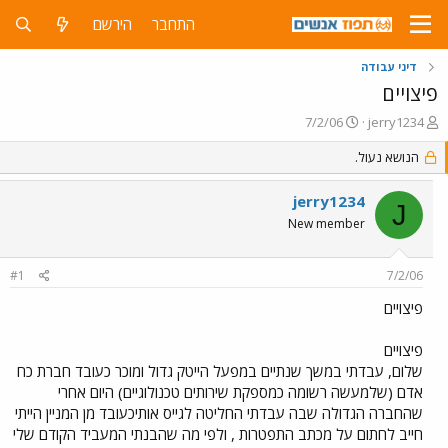
התחבר
הירשם
דיני עבודה
פיצויים
פ
פ
7/2/06
jerry1234
ו
ו
ת
הנושא נעול.
ר
ח
ס
ה
ם
jerry1234
J
נ
ב
New member
ו
ת
ש
א
א
ר
#1
7/2/06
י
ך
פיצויים
פיצויים
שלום, עבדתי במשך שנתיים במפעל הייטק גדול ומוכר כעובד חברת כח
אדם (שלמעשה רשומה כמספקת שירותים טכנולוגיים) היום אחרי
שהחברה הגדולה שבה עבדתי החליטה לגייס אותיכעובד מן המניין הייתי
חייב לחתום על מכתב התפטרות , ולפי מה שהבנתי המעביד הקודם שלי