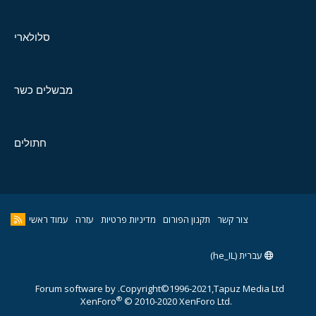
סלולארי
מבשלים כשר
חתולים
צור קשר
תקנון הפורום
מדיניות פרטיות
עזרה
עמוד ראשי
עברית (he_IL)
Forum software by
Copyright©1996-2021,Tapuz Media Ltd.
®
XenForo
© 2010-2020 XenForo Ltd.