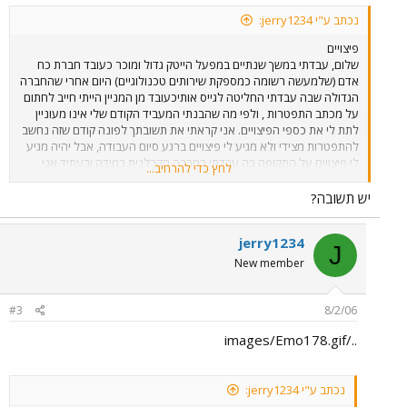
נכתב ע"י jerry1234:
פיצויים
שלום, עבדתי במשך שנתיים במפעל הייטק גדול ומוכר כעובד חברת כח
אדם (שלמעשה רשומה כמספקת שירותים טכנולוגיים) היום אחרי שהחברה
הגדולה שבה עבדתי החליטה לגייס אותיכעובד מן המניין הייתי חייב לחתום
על מכתב התפטרות , ולפי מה שהבנתי המעביד הקודם שלי אינו מעוניין
לתת לי את כספי הפיצויים. אני קראתי את תשובתך לפונה קודם שזה נחשב
להתפטרות מצידי ולא מגיע לי פיצויים ברגע סיום העבודה, אבל יהיה מגיע
לי פיצויים על התקופה בה עבדתי בחברה הקבלנית במידה ובעתיד אני
לחץ כדי להרחיב...
יפוטר (יהיה זכאי לפיצויים), שאלתי היא כזאת, כספי הפיטורין נצברו בחברת
הביטוח (ביטוח מנהלים) והקבלן (המעסיק הקודם) הגיש הצהרה
יש תשובה?
שהתפטרתי ללא סיבה מוצדקת ואיתה בקשה לחברת הביטוח להוציא את
סכום כספי הפיצויין שנצברו עבורי בביטוח המנהלים. אם בעתיד אני עלול
jerry1234
להיות זכאי לפיצוין על תקופה זאת האם מותר לקבלן(המעביד הקודם למשוך
J
כספים אילו מביטוח המנהלים(כספים שממילא אני יקבל רק בתנאי שמגיע
New member
לי פיצויים)? והרי ואם הקבלן ימשוך את כספי הפיצויים הללו אזי המעסיק
החדש יצטרך לממן פיצויים על תקופה שלא הייתי עובד בחברתו במידה
ויצטרך לתת לי פיצויים על התקופה שעבדתי אצלו. בברכה ירון
#3
8/2/06
../images/Emo178.gif
נכתב ע"י jerry1234: