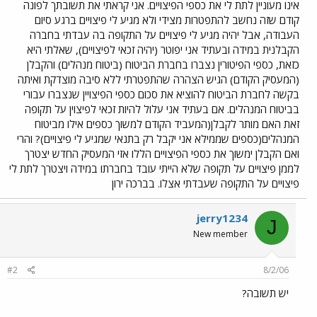
אינו מעוניין לתת לי את כספי הפיצויים. אני קראתי את תשובתך לפונה
קודם שזה נחשב להתפטרות מצידי ולא מגיע לי פיצויים ברגע סיום
העבודה, אבל יהיה מגיע לי פיצויים על התקופה בה עבדתי בחברה
הקבלנית במידה ובעתיד אני יפוטר (יהיה זכאי לפיצויים), שאלתי היא
כזאת, כספי הפיטורין נצברו בחברת הביטוח (ביטוח מנהלים) והקבלן
(המעסיק הקודם) הגיש הצהרה שהתפטרתי ללא סיבה מוצדקת ואיתה
בקשה לחברת הביטוח להוציא את סכום כספי הפיצויין שנצברו עבורי
בביטוח המנהלים. אם בעתיד אני עלול להיות זכאי לפיצוין על תקופה
זאת האם מותר לקבלן(המעביד הקודם למשוך כספים אילו מביטוח
המנהלים(כספים שממילא אני יקבל רק בתנאי שמגיע לי פיצויים)? והרי
ואם הקבלן ימשוך את כספי הפיצויים הללו אזי המעסיק החדש יצטרך
לממן פיצויים על תקופה שלא הייתי עובד בחברתו במידה ויצטרך לתת לי
פיצויים על התקופה שעבדתי אצלו. בברכה ירון
jerry1234
J
New member
#2
8/2/06
יש תשובה?