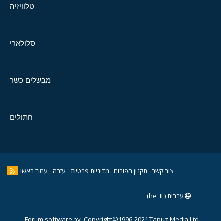
טלוויזיה
סלולארי
מבשלים כשר
חתולים
צור קשר
תקנון הפורום
מדיניות פרטיות
עזרה
עמוד ראשי
עברית (he_IL)
Forum software by
Copyright©1996-2021,Tapuz Media Ltd.