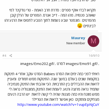
תקראו לבד! אוקיי ספרים : סדרת חרב האמת - טרי גודקינד למי
שאוהב פנטזיה. מהו המה - דייב אגרס. הספרים של הרלן קובן
מהסרטים : מונסטר שבע נשמות לתוך הטבע לתפוס את הרגע זהו
לבינתיים
Maurey
M
New member
#4
16/9/10
../images/Emo91.gif לסרט ../images/Emo202.gif
ראיתי לפני כמה ימים את הסרט Babies הסרט עוקב אחרי 4 תינוקות
במקומות שונים בעולם במשך שנה. התינוקות ממש חמודים
ומעניין
לראות את ההבדלים בין התרבויות. הכי אהבתי את התינוק מנמיביה
שתמיד נראה מרוצה ורגוע. לעומת זאת התינוק ממונגוליה נראה לי
ממש מוזנח והיו כמה סצנות שהיה לי קשה לראות
יש הרבה רגעים
מצחיקים ומתוקים
כאן אפשר לראות את הטריילר
http://www.youtube.com/watch?v=1vupEpNjCuY