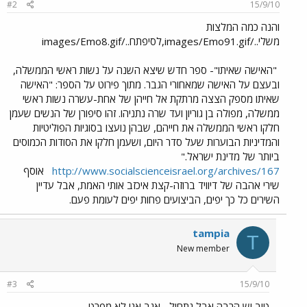
#2
15/9/10
והנה כמה המלצות
משלי../images/Emo91.gif,לסיפתח../images/Emo8.gif
"האישה שאיתו"- ספר חדש שיצא השנה על נשות ראשי הממשלה,
ובעצם על האישה שמאחורי הגבר. מתוך פירוט על הספר: "האישה
שאיתו מספק הצצה מרתקת אל חייהן של אחת-עשרה נשות ראשי
ממשלה, מפולה בן גוריון ועד שרה נתניהו. זהו סיפורן של הנשים שעמן
חלקו ראשי הממשלה את חייהם, שבהן נועצו בסוגיות הפוליטיות
והמדיניות הבוערות שעל סדר היום, ושעמן חלקו את הסודות הכמוסים
ביותר של מדינת ישראל."
http://www.socialscienceisrael.org/archives/167
אוסף
שירי אהבה של דיוויד ברוזה-קצת איכזב אותי האמת, אבל עדיין
השירים כל כך יפים, הביצועים פחות יפים לעומת פעם.
tampia
T
New member
#3
15/9/10
טוב יש הרבה אבל נתחיל... אגב אני לא מפרט