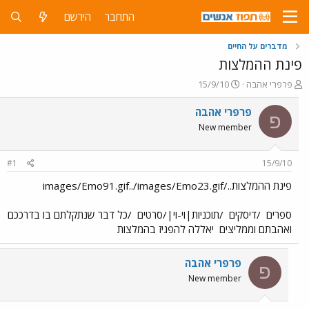
התחבר
הירשם
מדברים על החיים
פינת ההמלצות
פ
פ
פרפרי אהבה
15/9/10
ו
ו
ת
ר
פרפרי אהבה
פ
ח
ס
New member
ה
ם
נ
ב
ו
ת
#1
15/9/10
ש
א
א
ר
פינת ההמלצות../images/Emo91.gif../images/Emo23.gif
י
ך
ספרים
/דיסקים
/תוכניות|וי-וי|/סרטים
/כל דבר שנתקלתם בו בדרככם
ואהבתם וממליצים
יאללה להפגיז בהמלצות
פרפרי אהבה
פ
New member