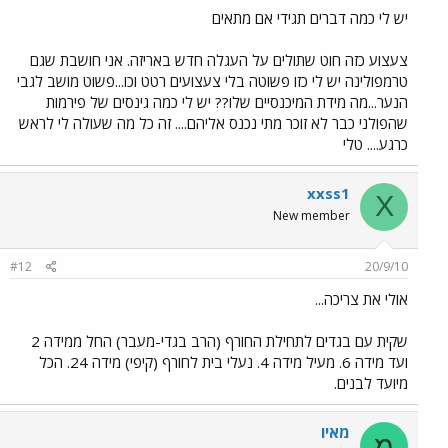
יש לי כמה דברים תגידי אם מתאים
צעצוע כזה חוט שתולים על העגלה חדש באריזה. אני חושבת שגם
טרמפולינה יש לי כזו פשוטה בלי צעצועים רטט וכו...פשוט מושב לגבי
הנער...מה מידת המיכנסיים שלו?? יש לי כמה גינסים של פירמות
שהפולני כבר לא זוכר מתי נכנס אליהם.... זה כל מה שעולה לי לראש
כרגע.... טלי
xxss1
X
New member
#12
20/9/10
אולי את צריכה...
שקית עם בגדים לתחילת החורף (הרב בגדי-מעבר) החל ממידה 2
ועד מידה 6. מעיל מידה 4. נעלי בית לחורף (קיפי) מידה 24. הכל
מיועד לבנים.
מאיו
מ