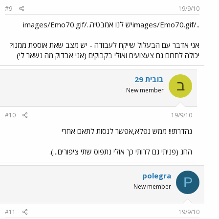
#9
19/9/10
../images/Emo70.gifיש לנו אמבטיה../images/Emo70.gif
אני אדבר עם הבעלול שייקח לעבודה - יש מצב שאת אוספת ממנו?
יכולה לתרום גם צעצועים ואולי בקבוקים (אני אבדוק מה נשאר לי)
בובית 29
ב
New member
#10
19/9/10
נהדרת!!! ממש נפלא,אפשר לנסות לתאם אחרי
החג (פניתי גם לרותי כך אולי נתפוס שתי ציפורים...).
polegra
P
New member
#11
19/9/10