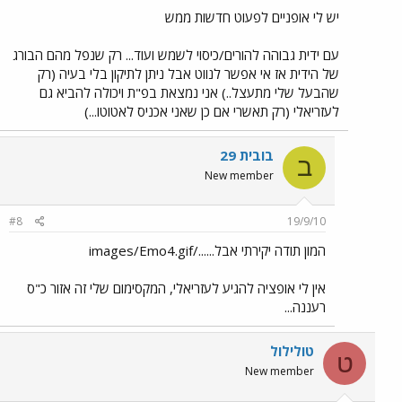
יש לי אופניים לפעוט חדשות ממש
עם ידית גבוהה להורים/כיסוי לשמש ועוד... רק שנפל מהם הבורג
של הידית אז אי אפשר לנווט אבל ניתן לתיקון בלי בעיה (רק
שהבעל שלי מתעצל..) אני נמצאת בפ"ת ויכולה להביא גם
לעזריאלי (רק תאשרי אם כן שאני אכניס לאטוטו...)
בובית 29
ב
New member
#8
19/9/10
המון תודה יקירתי אבל....../images/Emo4.gif
אין לי אופציה להגיע לעזריאלי, המקסימום שלי זה אזור כ"ס
רעננה...
טולילול
ט
New member