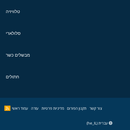
טלוויזיה
סלולארי
מבשלים כשר
חתולים
צור קשר
תקנון הפורום
מדיניות פרטיות
עזרה
עמוד ראשי
עברית (he_IL)