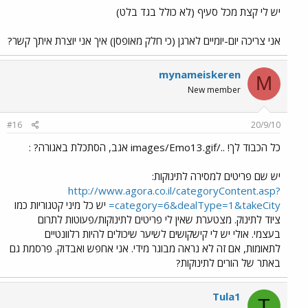
יש לי קצת מכל סעיף (לא כולל בגד בלט)
אני צריכה יום-יומיים לארגן (כי חלק מאופסן) איך אני יוצרת איתך קשר?
mynameiskeren
M
New member
#16
20/9/10
כל הכבוד לך! ../images/Emo13.gif אגב, הסתכלת באגורה? :
יש שם פריטים למסירה לתינוקות:
http://www.agora.co.il/categoryContent.asp?
category=6&dealType=1&takeCity=
יש כל מיני קטגוריות כמו
ציוד לתינוק. מצטערת שאין לי פריטים לתינוקות/פעוטות לתרום
בעצמי. אולי יש לי קישקושים לשיער שיכולים להיות רלוונטיים
לתאומות, אם זה לא נראה מבוגר מידי. אני אחפש ואבדוק. פרסמת גם
באתר של הורים לתינוקות?
Tula1
T