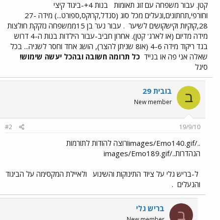
קטן. עבור משפחה עם זוג תאומות
בנות 4+-ביגוד קיצי
וחורפי,תחתונים,ונעלים מכל סוג (סנדל,קרוקס,ספורט...) מידה 27-
28,קוקיות וקישקושים לשיער
. עבור נער בן 15ממשפחה נזקקת חולצות
מידה מדיום (או לארג' קטן). אחרון חביב-עבור הילדות בנות ה-4 דרוש
בגד ריקוד מידה 4-6 (או8 שניתן להצר), הושג אחד וחסר לשניה... בכל
שאלה אני פה או בנייד
כל תרומה חשובה ובהכל יעשה שימוש!
סיגל
בובית 29
ב
New member
#2
19/9/10
../images/Emo140.gifורוצה להודות לתורמות
הנהדרות../images/Emo189.gif
ל-בריש גלי על ציוד התינוקות והשינוע
ולאיילת המקסימה על הביגוד
והנעלים
.
בריש גלי
ב
New member