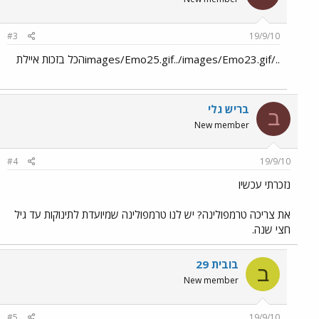
#3
19/9/10
../images/Emo25.gif../images/Emo23.gifהכל בזכות איילת
בריש גלי
ב
New member
#4
19/9/10
נזכרתי עכשיו
את צריכה טרמפולינה? יש לנו טרמפולינה שמיועדת לתינוקות עד גיל
חצי שנה.
בובית 29
ב
New member
#5
19/9/10