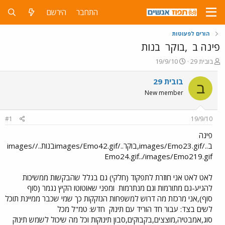
התחבר
הירשם
הורים לפעוטות
פינה ב
,בוקר
בנות
פ
פ
בובית 29
19/9/10
ו
ו
ת
ר
בובית 29
ב
ח
ס
New member
ה
ם
נ
ב
ו
ת
#1
19/9/10
ש
א
א
ר
פינה
י
ב../images/Emo23.gif,בוקר../images/Emo42.gifבנות../images/
ך
Emo24.gif../images/Emo219.gif
לאט לאט אני חוזרת לתפקוד (חלקי) גם בגלל שהבקשות ממשיכות
להגיע-גם מתורמות וגם מנתרמות
ומפני שאוטוטו הקיץ נגמר (סוף
סוף),אני מרכזת מה דרוש למשפחות הנזקקות כך שמי שכבר ממיינת תוכל
לשים בצד: עבור חד הוריד עם תינוק
חדש: טמ"ל מכל
סוג,אמבטיה,מוצצים,בקבוקים,סבון תינוקות וכל מה שיכול לשמש תינוק