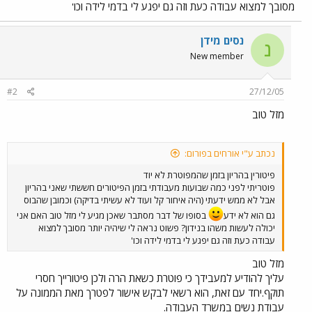
מסובך למצוא עבודה כעת וזה גם יפגע לי בדמי לידה וכו'
נסים מידן
נ
New member
#2
27/12/05
מזל טוב
נכתב ע"י אורחים בפורום:
פיטורין בהריון בזמן שהמפוטרת לא יוד
פוטריתי לפני כמה שבועות מעבודתי בזמן הפיטורים חששתי שאני בהריון
אבל לא ממש ידעתי (היה איחור קל ועוד לא עשיתי בדיקה) וכמובן שהבוס
גם הוא לא ידע
בסופו של דבר מסתבר שאכן מגיע לי מזל טוב האם אני
יכולה לעשות משהו בנידון? פשוט נראה לי שיהיה יותר מסובך למצוא
עבודה כעת וזה גם יפגע לי בדמי לידה וכו'
מזל טוב
עליך להודיע למעבידך כי פוטרת כשאת הרה ולכן פיטורייך חסרי
תוקף.יחד עם זאת, הוא רשאי לבקש אישור לפטרך מאת הממונה על
עבודת נשים במשרד העבודה.