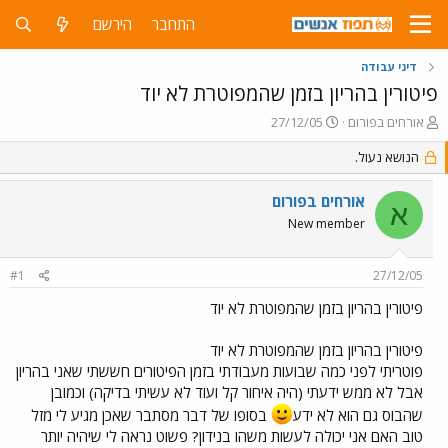
התחבר
הירשם
דיני עבודה
פיטורין בהריון בזמן שהמפוטרת לא יוד
פ
פ
אורחים בפורום
27/12/05
ו
ו
ת
הנושא נעול.
ר
ח
ס
ה
ם
אורחים בפורום
א
נ
ב
New member
ו
ת
ש
א
א
ר
#1
27/12/05
י
ך
פיטורין בהריון בזמן שהמפוטרת לא יוד
פיטורין בהריון בזמן שהמפוטרת לא יוד
פוטריתי לפני כמה שבועות מעבודתי בזמן הפיטורים חששתי שאני בהריון
אבל לא ממש ידעתי (היה איחור קל ועוד לא עשיתי בדיקה) וכמובן
שהבוס גם הוא לא ידע
בסופו של דבר מסתבר שאכן מגיע לי מזל
טוב האם אני יכולה לעשות משהו בנידון? פשוט נראה לי שיהיה יותר