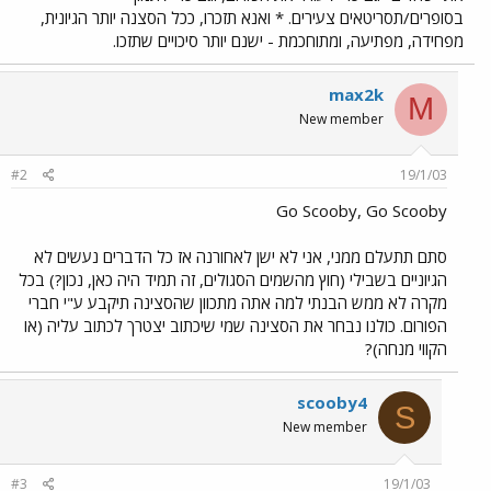
בסופרים/תסריטאים צעירים. * ואנא תזכרו, ככל הסצנה יותר הגיונית,
מפחידה, מפתיעה, ומתוחכמת - ישנם יותר סיכויים שתזכו.
max2k
M
New member
#2
19/1/03
Go Scooby, Go Scooby
סתם תתעלם ממני, אני לא ישן לאחורנה אז כל הדברים נעשים לא
הגיוניים בשבילי (חוץ מהשמים הסגולים, זה תמיד היה כאן, נכון?) בכל
מקרה לא ממש הבנתי למה אתה מתכוון שהסצינה תיקבע ע"י חברי
הפורום. כולנו נבחר את הסצינה שמי שיכתוב יצטרך לכתוב עליה (או
הקווי מנחה)?
scooby4
S
New member
#3
19/1/03