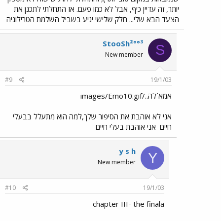
יותר, זה עדיין כיף, אבל לא כמו פעם. אז התחלתי לתכנן את
הצעד הבא שלי... חלק שלישי יגיע בשביל השלמת הטרילוגיה
StooSh²°°³
S
New member
#9
19/1/03
אמא´לה../images/Emo10.gif
אני לא אוהבת את הסיפור שלך,למה הוא מתעלל בבעלי
חיים
אני אוהבת בעלי חיים
y s h
Y
New member
#10
19/1/03
chapter III- the finala