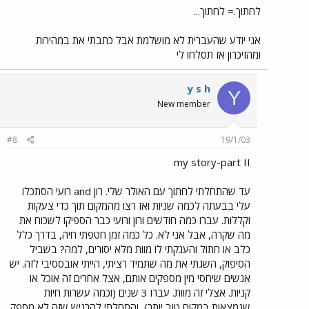
לחתוך.= לחתוך...
אני יודע שהעברית לא מושלמת אבל כתבתי את במהירות
ומהזיכרון אז תסלחו לי
y s h
Y
New member
#8
19/1/03
my story-part II
עד שהתחלתי לחתוך עם האולר שלי. רון and רועי הסתכלו
עלי בבעתה לכמה שניות ואז רצו מהמקום תוך כדי צעקות
וקללות. עברו כמה חודשים ורון ורועי כבר הספיקו לשכוח את
מה שקרה, אבל אני לא. כל כמה זמן חטפתי חיה, בדרך כלל
כלב או חתול והענקתי לו מוות מלא יסורים, למה? בשביל
הסיפוק, השגתי את מה שתמיד רציתי, הייתי אובססיבי לזה. יש
אנשים שיחסי מין מספקים אותם, אצל אחרים זה אוכל או
קניות. אצלי זה מוות. עברו 3 שנים (וכמה עשרות חיות
שנמצאות במקום טוב יותר), והתחלתי להרגיש שזה לא מספק