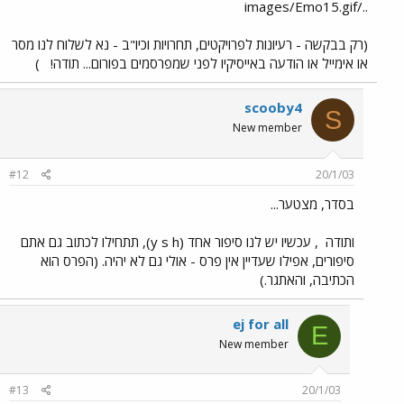
../images/Emo15.gif
(רק בבקשה - רעיונות לפרויקטים, תחרויות וכיו"ב - נא לשלוח לנו מסר
או אימייל או הודעה באייסיקיו לפני שמפרסמים בפורום... תודה!
)
scooby4
S
New member
#12
20/1/03
בסדר, מצטער...
ותודה
, עכשיו יש לנו סיפור אחד (y s h), תתחילו לכתוב גם אתם
סיפורים, אפילו שעדיין אין פרס - אולי גם לא יהיה. (הפרס הוא
הכתיבה, והאתגר.)
ej for all
E
New member
#13
20/1/03