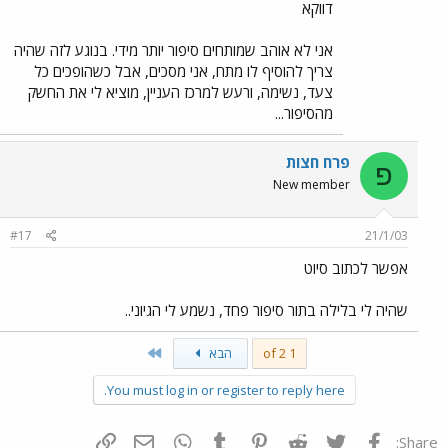
דווקא
אני לא אוהב שמותחים סיפור יותר מידי. בנוגע לזה שהיה
צריך להוסיף לו מתח, אני מסכים, אבל כשהופכים כל
צעד, נשימה, ורעש למרכז העניין, מוציא לי את החשק
מהסיפור...
פרח חצות
פ
New member
#17
21/1/03
אפשר לכתוב סיוט
שהיה לי בלילה בתור סיפור פחד, נשמע לי הגיוני..
Last
1 of 2
הבא
You must log in or register to reply here.
פייסבוק
Twitter
Reddit
Pinterest
Tumblr
WhatsApp
דואר אלקטרוני
הוסף קישור
Share: