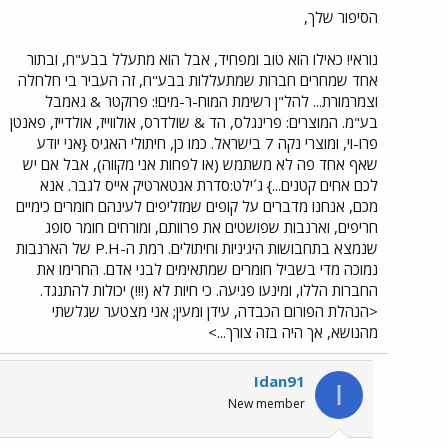
הסיפור שלך,
נוראי! כאילו הוא טוב ומפחיד, אבל הוא מתעלל בבע"ח, ובתור
אחד שמחרים חברות שמתעללות בבע"ח, זה העביר בי חלחלה
וצמרמורת... להל"ן רשימת המוח-ר-מים!: פרוקטר & גאמבל
בע"מ. המוצרים: פרינגלס, הד & שולדרס, אולווייז, אולדייז, פאנטן
פרו-וי, ומוצרי נקה 7 בישראל. כמו כן, חיתולי האגיס {אני יודע
שאף אחד פה לא משתמש (או לפחות אני מקווה), אבל אם יש
לכם אחים קטנים...} ג´ילט:סדרת אנטארטיק אייס לגבר. אנא
מכם, אנחנו מדברים על קופים שמזליפים לעינהם חומרים כימיים
חריפים, וארנבות שפושטים את פרוותם, ומורחים חומר סופג
שנמצא בתחבושות היגיניות וחיתולים. רמת ה-P.H של הארנבות
נמוכה מדי בשביל חומרים שמתאימים לבני אדם. החרימו את
החברות הללו, ומינעו פגיעה. כי חיות לא (!!!) יכולות להתנגד.
<הנהלת הפורום הכבדה, עידן ומעין; אני מצטער שגלשתי
מהנושא, אך היה בזה צורך...>
Idan91
I
New member