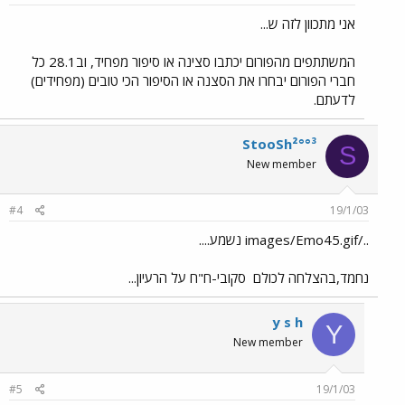
אני מתכוון לזה ש...
המשתתפים מהפורום יכתבו סצינה או סיפור מפחיד, וב28.1 כל
חברי הפורום יבחרו את הסצנה או הסיפור הכי טובים (מפחידים)
לדעתם.
StooSh²°°³
S
New member
#4
19/1/03
../images/Emo45.gif נשמע....
נחמד,בהצלחה לכולם
סקובי-ח"ח על הרעיון...
y s h
Y
New member
#5
19/1/03