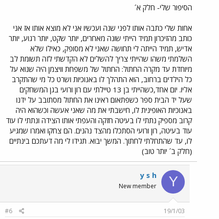
הסיפור שלי- חלק א´
אחות שלי כתבה אותו לפני שנה ועכשיו אני לא מוצא אותו אז אני
כותב מהזיכרון תמיד הייתי שונה מאחרים, יותר שקט, יותר רגוע, יותר
אדיש, תמיד הייתה לי תחושה שאני לא מסופק, כאילו שלא
השלמתי משהו שהייתי צריך להשלים לא הקדשתי לזה תשומת לב
מיוחדת עד מקרה החתול: החתול של משפחת וויצמן היה שנוא על
כל הילדים ברחוב, הוא התהלך לו באנוכיות ושרט כל מי שהתקרב
אליו. יום אחד,כשהייתי בן 13 טיילתי עם רון ורועי בגן המשחקים
שעל יד הבית ספר כשפתאום ראינו את החתול מסתובב על ידנו
באנוכיות האופינית לו, חישבתי את מה שאני אעשה וכשהוא היה
קרוב מספיק נתתי לו בעיטה חזקה והעפתי אותו הצידה ונתתי לו עוד
עוד בעיטה, רון ורועי הסתכלו מהצד נהנים. הם צחקו ואמרו שמגיע
לו, עד שהתחלתי לחתוך. המשך יבוא. תגידו לי מה דעתכם בינתיים
(חלק ב´ יותר טוב)
y s h
Y
New member
#6
19/1/03