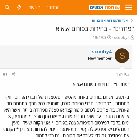
התחבר
הירשם
אגדות/אגדות אורבניות
"פחדים" - בחירות בפורום א.א.א
פ
פ
19/1/03
scooby4
ו
ו
ת
ר
scooby4
S
ח
ס
New member
ה
ם
נ
ב
ו
ת
#1
19/1/03
ש
א
א
ר
"פחדים" - בחירות בפורום א.א.א
י
ך
ב-28.1, אנחנו בוחרים באחד מהסיפורים/סצנות של חברי הפורום. חוקי
התחרות - "פחדים": חברי הפורום כולם, מוזמנים להשתתף בתחרות חד
פעמית, בה צריכים לכתוב סיפור קצר או סצנה מפחידה ביותר, אשר היא
או אחרת תבחר ע"י שאר חברי הפורום. * ישנו זמן מוקצב למתחרים, 8
ימים בלבד לפירסום הסיפור/סצנה בפורום. * אני מקווה שעידן ומעין
המנהלים ישתפו פעולה. (סקר מתאימפחד יכול להדחות מצידי.) * הקמתי
את "פחדים" גם כדי לעורר את הפורום, וגם כדי לתמוך