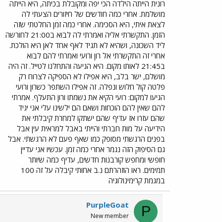
רונית הייתה הילדה הכי יפה ומקובלת בכיתה, היא הייתה
מושלמת. אחרי כמה חודשים של חיזורים הצעתי לה
לצאת איתי, היא הסכימה. אחרי כמה זמן החלטתי שזה
הזמן. התקשרתי אליה ואמרתי לה לבוא ב21:00 לחורשה
ליד השכונה, ושהיא לא תגיד לאף אחד לאן היא הולכת.
אחרי זה התקשרתי אל רון ורועי ואמרתי להם לבוא
ב21:45 לאותו מקום. היא הגיעה והתחלנו לטייל. זה היה
מושלם, ישר בלב, היא אפילו לא הספיקה לצרוח רק
פלטה קול חלוש ונפלה. זה אפילו השתפר כשרון ורועי
הגיעו למקום: רועי הקיא את נשמתו ורון התעלף. אמרתי
להם שאין להם הוכחות ושאם הם ילשינו עלי אני יגיד
שהם עזרו אז עדיף שהם ישתקו למחרת קיבלתי את
הידיעה על מות חברתי והייתי באבל למראית עין אבל
בפנים הרגשתי מסופק כמו שאף פעם לא הרגשתי. אבל
גם הסיפוק הזה נגמר אחרי כמה זמן. עכשיו אני עדיין
חופשי ומחפש קורבנות חדשים, עדיף כמה שיותר
תמימים. ראו הוזהרתם נ.ב אחותי קיבלה על זה 100
במגמת קרימינולוגיה
PurpleGoat
P
New member