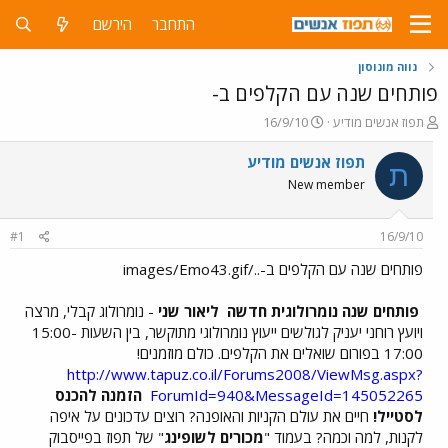
התחבר
הירשם
נווה מונוסון
פותחים שנה עם הקלפים ב-
פ
פ
תפוז אנשים מודיע
16/9/10
ו
ו
ת
ר
תפוז אנשים מודיע
ת
ח
ס
New member
ה
ם
נ
ב
ו
ת
#1
16/9/10
ש
א
א
ר
פותחים שנה עם הקלפים ב-../images/Emo43.gif
י
ך
פותחים שנה נומרולוגית חדשה
ליאור שני
- נומרולוג קבלי, מרצה
ויועץ רוחני יעניק לגולשים ייעוץ נומרולוגי מתוקשר, בין השעות 15:00-
17:00 בפורום שואלים את הקלפים. כולם מוזמנים!
http://www.tapuz.co.il/Forums2008/ViewMsg.aspx?
ForumId=940&MessageId=145052265
הזמנה להכנס
לסטייל!
חיים את עולם הקניות והאופנה? רוצים עדכונים על איפה
לקנות, למה וכמה? בעמוד "
מכורים לשופינג
" של תפוז בפייסבוק