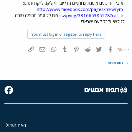
תקבלו עדכונים אופנתיים וחמים מדי יום. הקליקו, לייקקו ותהנו:
http://www.facebook.com/pages/mkwrym-
lswpyng/331665385178?ref=ts
צום קל וגמר חתימה טובה
לגולשי
ולכל לעם ישראל!
You must log in or register to reply here.
פייסבוק
Twitter
Reddit
Pinterest
Tumblr
WhatsApp
דואר אלקטרוני
הוסף קישור
Share:
נווה מונוסון
האח הגדול