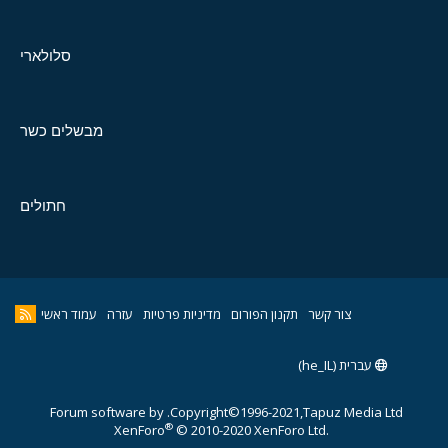
סלולארי
מבשלים כשר
חתולים
צור קשר
תקנון הפורום
מדיניות פרטיות
עזרה
עמוד ראשי
עברית (he_IL)
Forum software by
Copyright©1996-2021,Tapuz Media Ltd.
®
XenForo
© 2010-2020 XenForo Ltd.