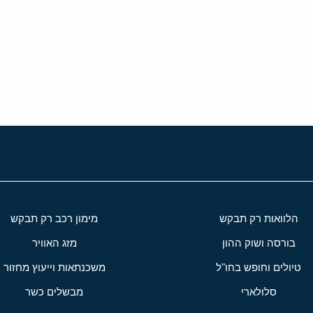
י
שור
הלוואות רק תבקש
מימון רכב רק תבקש
בורסה ושוק ההון
מזג האוויר
טיולים וחופש בחו"ל
משכנתאות וייעוץ מחזור
סלולארי
מבשלים כשר