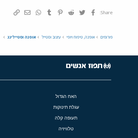
פייסבוק
Twitter
Reddit
Pinterest
Tumblr
WhatsApp
דואר אלקטרונ
הוסף קי
Share:
פורומים
אופנה, טיפוח ויופי
עיצוב וסטייל
אופנה וסטיילינג
האח הגדול
עגלת תינוקות
תעופה קלה
טלוויזיה