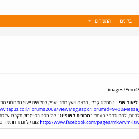
בלוגים
המומחים
ליאור שני
www.tapuz.co.il/Forums2008/ViewMsg.aspx?ForumId=940&Mess
לקנות, למה וכמה? בעמוד "
מכורים לשופינג
" של תפוז בפייסבוק תקבלו עדכונים 
http://www.facebook.com/pages/mkwrym-ls
צום קל וגמר חתימה ט