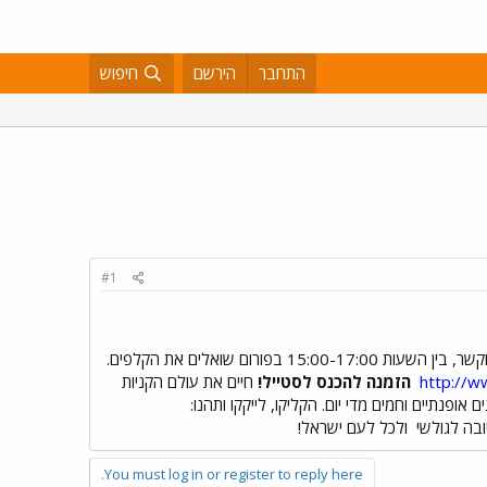
התחבר
הירשם
חיפוש
#1
- נומרולוג קבלי, מרצה ויועץ רוחני יעניק לגולשים ייעוץ נומרולוגי מתוקשר, בין השעות 15:00-17:00 בפורום שואלים את הקלפים.
http://
הזמנה להכנס לסטייל!
חיים את עולם הקניות
אופנתיים וחמים מדי יום. הקליקו, לייקקו ותהנו:
ובה לגולשי
ולכל לעם ישראל!
You must log in or register to reply here.