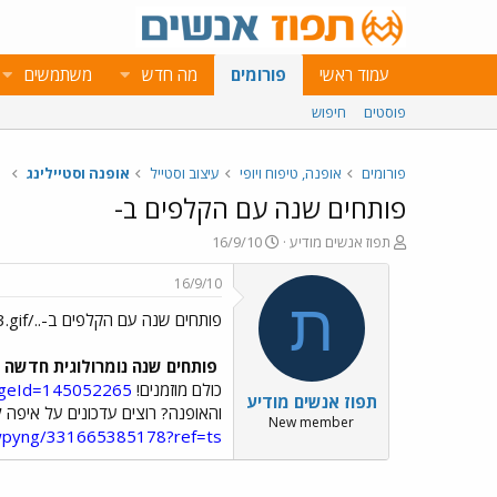
עמוד ראשי
פורומים
מה חדש
משתמשים
פוסטים
חיפוש
פורומים
אופנה, טיפוח ויופי
עיצוב וסטייל
אופנה וסטיילינג
פותחים שנה עם הקלפים ב-
פ
פ
תפוז אנשים מודיע
16/9/10
ו
ו
ת
ר
16/9/10
ח
ס
ת
פותחים שנה עם הקלפים ב-../images/Emo43.gif
ה
ם
נ
ב
ו
ת
פותחים שנה נומרולוגית חדשה
ש
א
כולם מוזמנים!
ageId=145052265
תפוז אנשים מודיע
א
ר
והאופנה? רוצים עדכונים על איפה 
י
New member
wpyng/331665385178?ref=ts
ך