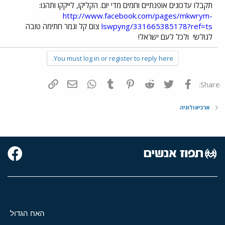
תקבלו עדכונים אופנתיים וחמים מדי יום. הקליקו, לייקקו ותהנו:
http://www.facebook.com/pages/mkwrym-
lswpyng/331665385178?ref=ts
צום קל וגמר חתימה טובה
לגולשי
ולכל לעם ישראל!
You must log in or register to reply here.
פייסבוק
Twitter
Reddit
Pinterest
Tumblr
WhatsApp
דואר אלקטרוני
הוסף קישור
Share:
ארכיאולוגיה
האח הגדול