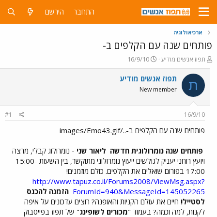
התחבר
הירשם
ארכיאולוגיה
פותחים שנה עם הקלפים ב-
פ
פ
תפוז אנשים מודיע
16/9/10
ו
ו
ת
ר
תפוז אנשים מודיע
ת
ח
ס
New member
ה
ם
נ
ב
ו
ת
#1
16/9/10
ש
א
א
ר
פותחים שנה עם הקלפים ב-../images/Emo43.gif
י
ך
פותחים שנה נומרולוגית חדשה
ליאור שני
- נומרולוג קבלי, מרצה
ויועץ רוחני יעניק לגולשים ייעוץ נומרולוגי מתוקשר, בין השעות 15:00-
17:00 בפורום שואלים את הקלפים. כולם מוזמנים!
http://www.tapuz.co.il/Forums2008/ViewMsg.aspx?
ForumId=940&MessageId=145052265
הזמנה להכנס
לסטייל!
חיים את עולם הקניות והאופנה? רוצים עדכונים על איפה
לקנות, למה וכמה? בעמוד "
מכורים לשופינג
" של תפוז בפייסבוק