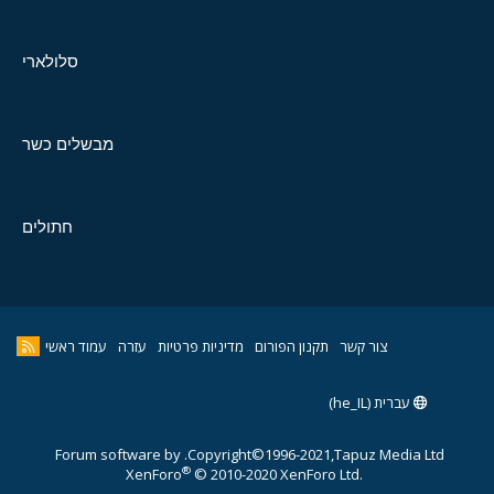
סלולארי
מבשלים כשר
חתולים
צור קשר
תקנון הפורום
מדיניות פרטיות
עזרה
עמוד ראשי
עברית (he_IL)
Forum software by
Copyright©1996-2021,Tapuz Media Ltd.
®
XenForo
© 2010-2020 XenForo Ltd.