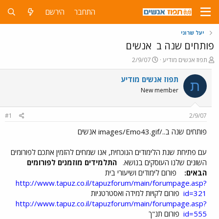
התחבר
הירשם
יעל שרוני
פותחים שנה ב
אנשים
פ
פ
תפוז אנשים מודיע
2/9/07
ו
ו
ת
ר
תפוז אנשים מודיע
ת
ח
ס
New member
ה
ם
נ
ב
ו
ת
#1
2/9/07
ש
א
א
ר
פותחים שנה ב../images/Emo43.gif אנשים
י
ך
עם פתיחת שנת הלימודים הנוכחית, אנו שמחים להזמין אתכם לפורומים
השונים שלנו העוסקים בנושא.
התלמידים מוזמנים לפורומים
הבאים:
פורום לימודים ושיעורי בית
http://www.tapuz.co.il/tapuzforum/main/forumpage.asp?
id=321
פורום לקויות למידה ואסטרטגיות
http://www.tapuz.co.il/tapuzforum/main/forumpage.asp?
id=555
פורום תנ"ך