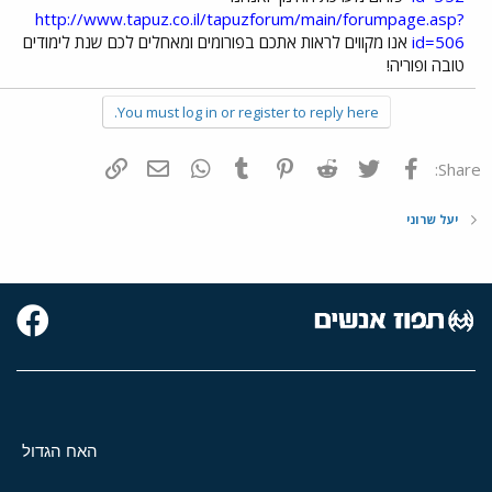
http://www.tapuz.co.il/tapuzforum/main/forumpage.asp?
id=506
אנו מקווים לראות אתכם בפורומים ומאחלים לכם שנת לימודים
טובה ופוריה!
You must log in or register to reply here.
פייסבוק
Twitter
Reddit
Pinterest
Tumblr
WhatsApp
דואר אלקטרוני
הוסף קישור
Share:
יעל שרוני
האח הגדול