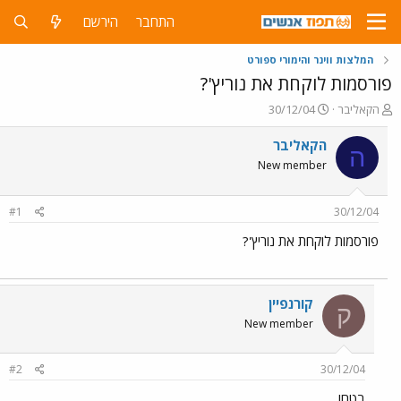
התחבר
הירשם
המלצות ווינר והימורי ספורט
פורסמות לוקחת את נוריץ'?
פ
פ
הקאליבר
30/12/04
ו
ו
ת
ר
הקאליבר
ה
ח
ס
New member
ה
ם
נ
ב
ו
ת
#1
30/12/04
ש
א
א
ר
פורסמות לוקחת את נוריץ'?
י
ך
קורנפיין
ק
New member
#2
30/12/04
בטח!