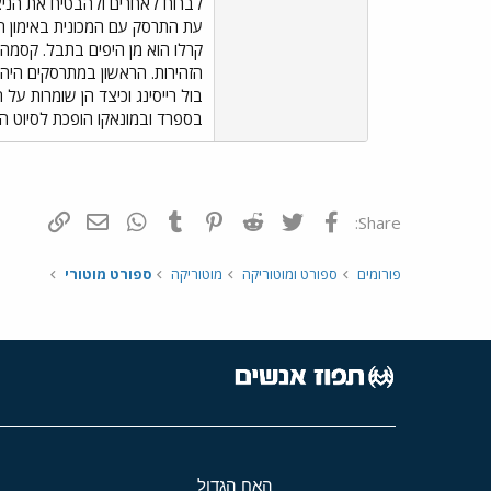
לברוח לאחרים ולהבטיח את הניצח
עת התרסק עם המכונית באימון ה
קרלו הוא מן היפים בתבל. קסמה 
בול רייסינג וכיצד הן שומרות על
בספרד ובמונאקו הופכת לסיוט ה
פייסבוק
Twitter
Reddit
Pinterest
Tumblr
WhatsApp
דואר אלקטרונ
הוסף קי
Share:
פורומים
ספורט ומוטוריקה
מוטוריקה
ספורט מוטורי
האח הגדול