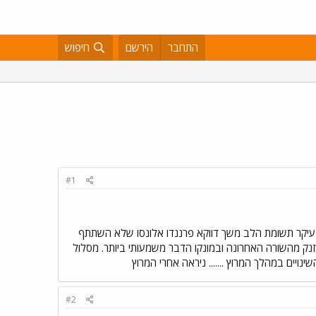
התחבר
הירשם
חיפוש
#1
 של מרוץ הפורמולה במונקו מרק וובר הוא זה שקובע את הזמן המהיר ביותר ויזנק מהעמדה מס'-1 את עיקר תשומת הלב משך דווקא פרננדו אלונסו שלא השתתף
נק מהשורה האחרונה ובמונקו הדבר משמעותי ביותר. מסלול
#2