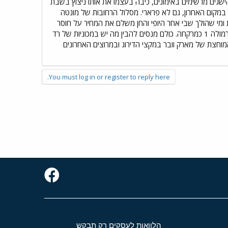
שגים מרשימים באימונים, כיבה בעצמו את אותו ניצוץ בשבת
במקום האחרון, גם לא פרארי. מסלול הרחובות של מונטה
 ומי שהולך שבי אחר היופי והחן משלם את המחיר על חוסר
הזהירות. הראשון במתרסקים היה ניקו הולקנברג נהגה הגרמני של קבוצת וויליאמס שהתרסק במנהרה עולם הפורמולה 1 כמרקחה. כולם מנסים להבין מה יש במכוניות של רד
 המוחצת של מארק וובר במקצי הדירוג ובמרוצים האחרונים
You must log in or register to reply here.
הלוואות לעסקים רק תבקש