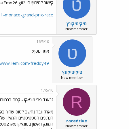
ט
קישור למירוץ! חי../images/Emo26.gif
-1-monaco-grand-prix-race
טיקיטיקונץ
New member
16/5/10
ט
אתר נוסף:
/www.ilemi.com/freddy49/
טיקיטיקונץ
New member
17/5/10
R
גראנד פרי מונאקו - קסם ברחובו
מארק וובר נחשב לסוס שחור בפתיח
הנתונים הסטטיסטיים והמאזן של נ
racedrive
New member