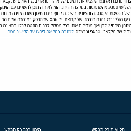
ון. פרננדו אלונסו שהצית את דמיונם של אוהדי פרארי בכל העולם עת קבע הי
שלישי ונמנע מהשתתפות במקצה הדירוג. הוא לא היה מוכן להשלים עם הזינוק 
של הנסיכות הקטנטנה והציורית השוכנת לחוף הים התיכון משרה אווירה מיוחדת
 היתרון היחסי שלהן ואף מגדילות אותו בכל מסלול לרבות מונטה קרלו. התצוגה
גדול של מקלארן, פרארי ומרצדס.
לכתבה במלואה ליחצו על הקישור מטה.
י
שור
הלוואות רק תבקש
מימון רכב רק תבקש