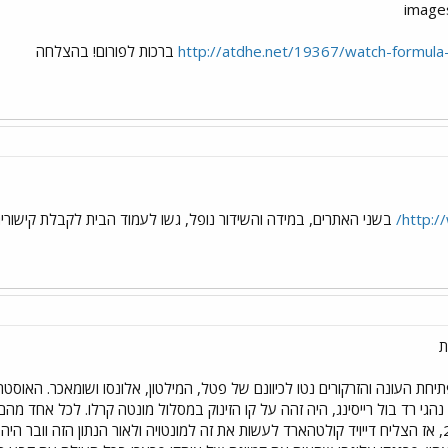
http://atdhe.net/19367/watch-formula
ברכות לפורום! בהצלחה
http:/
בשני האתרים, במידה והשידור נופל, גשו לעמוד הבית לקבלת קישורים 
ת
ת העונה והזרקורים נטו לכיוונם של פטל, המילטון, אלונסו ושומאכר. האוסטרלי 
הגי רד בול רייסינג, היה זהה על קו הזינוק במסלול מונטה קרלו. לכל אחד מה
המזנק ראשון במונאקו מאז 2002, אז הצליח דייויד קולטהארד לעשות את זה למונטויה ולאור הנתון