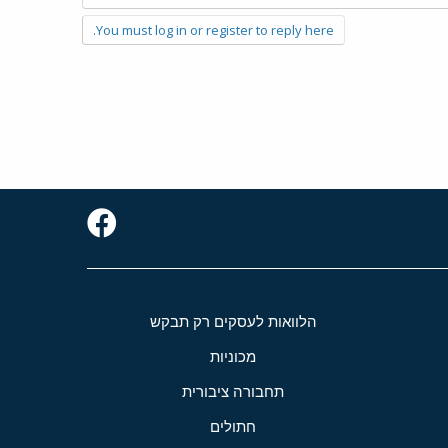
You must log in or register to reply here.
הלוואות לעסקים רק תבקש
מכוניות
תחבורה ציבורית
חתולים