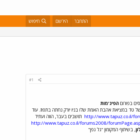
התחבר
הירשם
חיפוש
#1
סים בפורום
הפיג'מות
ל טד במציאת אהבת האמת שלו בניו יורק נחתה בתפוז. עוד
http://www.tapuz.co.il/
תושבים בעבר, הווה ועתיד
http://www.tapuz.co.il/forums2008/forumPage.as
ון
, בשיתוף המקומון "גל גפן"