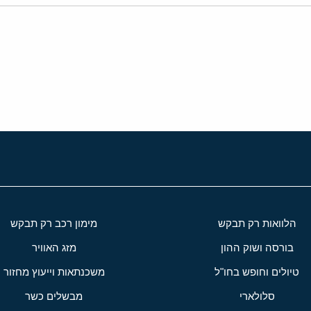
י
שור
הלוואות רק תבקש
מימון רכב רק תבקש
בורסה ושוק ההון
מזג האוויר
טיולים וחופש בחו"ל
משכנתאות וייעוץ מחזור
סלולארי
מבשלים כשר