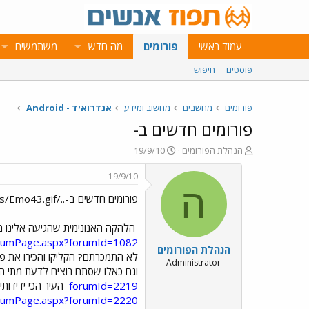
עמוד ראשי
פורומים
מה חדש
משתמשים
פוסטים
חיפוש
פורומים
מחשבים
מחשוב ומידע
אנדרואיד - Android
פורומים חדשים ב-
פ
פ
הנהלת הפורומים
19/9/10
ו
ו
ת
ר
19/9/10
ח
ס
ה
פורומים חדשים ב-../images/Emo43.gif
ה
ם
נ
ב
ו
ת
הלהקה האנונימית שהגיעה אלינו מ
ש
א
forumPage.aspx?forumId=1082
הנהלת הפורומים
א
ר
לא התמכרתם? הקליקו והכירו את פ
י
Administrator
וגם כאלו שסתם רוצים לדעת מתי הש
ך
forumId=2219
העיר הכי ידידותי
forumPage.aspx?forumId=2220