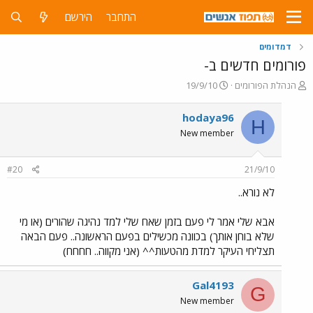
התחבר
הירשם
דמדומים
פורומים חדשים ב-
פ
פ
הנהלת הפורומים
19/9/10
ו
ו
ת
ר
hodaya96
H
ח
ס
New member
ה
ם
נ
ב
ו
ת
#20
21/9/10
ש
א
א
ר
לא נורא..
י
ך
אבא שלי אמר לי פעם בזמן שאח שלי למד נהיגה שהורים (או מי
שלא בוחן אותך) בכוונה מכשילים בפעם הראשונה.. פעם הבאה
תצליחי העיקר למדת מהטעות^^ (אני מקווה.. חחחח)
Gal4193
G
New member