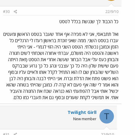
#30
22/9/10
כל הכבוד לך שנגשת בכלל לטסט
ואל תתבאסי, אני לא מכירה אף אחד שעבר בטסט הראשון ומעטים
עברו בטסט השני. ממה שאני זוכרת בראשון רעדו לי הרגליים כל
הזמן וכמובן נכשלתי. הטסט השני היה הזוי לגמרי - אני הייתי
ראשונה והטסט היה מושלם, עברתי אחורה ושכחתי לשים חגורה
והבוחן כעס עלי אבל הבחור שעשה אחרי את הטסט (זאת הייתה
פעם שישית שלו) היה כל כך עצבני ונהג כל כך גרוע שבברקס
השלישי שהבוחן שם לו הוא התחיל לקלל אותו ולאיים עליו ובסוף
הוא פשוט פתח את הדלת וברח. אני הייתי לבנה והבוחן היה לבן
והוא אמר לי שזה אף פעם לא קרה לו. כמובן שהייתי בטוחה שהוא
יכשיל אותי אבל להפתעתי הוא כנראה שכח את החגורה והעביר
אותי. אז תמשיכי לקחת שעורים ובסוף גם את תעברי כמו כולם.
Twilight Girll
T
New member
#31
22/9/10