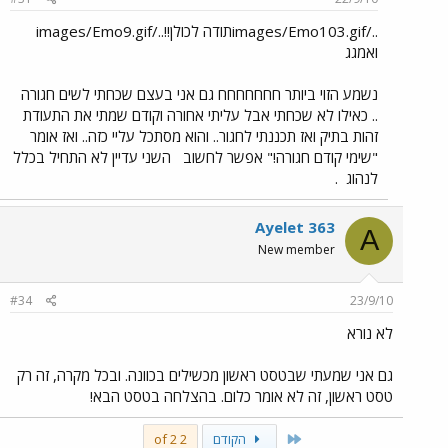
../images/Emo103.gifתודה לכולן!!../images/Emo9.gif
ואמגג
נשמע הזוי ביותר חחחחחחח גם אני בעצם שכחתי לשים חגורה
.. כאילו לא שכחתי אבל עליתי אחורה וקודם שמתי את התעודת
זהות בתיק ואז תכננתי לחגור.. והוא מסתכל עליי כזה.. ואז אומר
"שימי קודם חגורה!" אפשר לחשוב
השני עדיין לא התחיל בכלל
לנהוג
.
Ayelet 363
A
New member
#34
23/9/10
לא נורא
גם אני שמעתי שבטסט ראשון מכשילים בכוונה. ובכל מקרה, זה רק
טסט ראשון, זה לא אומר כלום. בהצלחה בטסט הבא!
First
הקודם
2 of 2