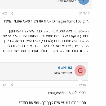
New member
#22
21/9/10
../images/Emo103.gifכן אני יודעת מצדי שאני אעבור שמיני!
לא אכפת לי איזה טסט אבל בא לי כבר שיהיה לי רישיוווווווןןןן
חחח
( ודווקא היה לי טסט ממש טוב.. והטעות הייתה שלי.. עליתי
על אי תנועה חחחחחחחח (לא בנוי, כאילו הציור המשולש הלבן
על הכביש.. ) אז הוא דפק לי נגיעה בהגה
אבל החניה! והכל!
היה כזה טוב!
טוב לא נורא........ הולנד ואחר כך טסט שני
ותודה!!
Gal4193
G
New member
#23
21/9/10
בכיף ../images/Emo8.gif
תהני בהולנד!!! וואי איזה כיףף לך... מתי את חוזרת?