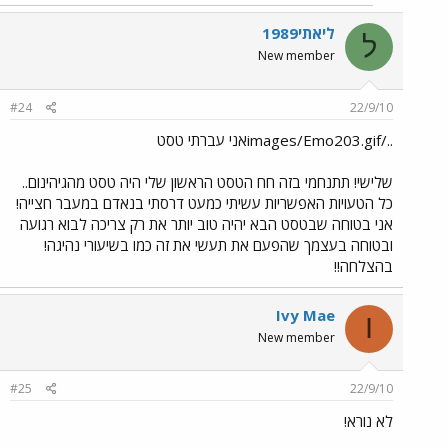
ליאתי1989
ל
New member
#24
22/9/10
../images/Emo203.gifאני עברתי טסט
שלישי! תתנחמי בזה חח הטסט הראשון שלי היה טסט מהגיהינום..
כל הטעויות האפשריות עשיתי כמעט דרסתי בנאדם במעבר חצייה!
אני בטוחה שבטסט הבא יהיה טוב יותר את רק צריכה לבוא רגועה
ובטוחה בעצמך שהפעם את תעשי את זה כמו בשיעורי נהיגה!
בהצלחה!!
Ivy Mae
I
New member
#25
22/9/10
לא נורא!