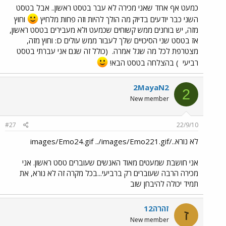
כמעט אף אחד שאני מכירה לא עבר בטסט ראשון.. אבל בטסט
השני כבר יודעים בדיוק מה הולך להיות וזה פחות מלחיץ
וחוץ
מזה, יש בוחנים ממש קשוחים שכמעט ולא מעבירים בטסט ראשון,
אז בטסט שני הסיכויים שלך לעבור ממש עולים D: וחוץ מזה,
מצטרפת לכל מה שגל אמרה.
(כולל זה שגם אני עברתי בטסט
רביעי
) בהצלחה בטסט הבא!
2MayaN2
2
New member
#27
22/9/10
לא נורא../images/Emo24.gif ../images/Emo221.gif
אני חושבת שמעטים מאוד האנשים שעוברים טסט ראשון. אני
מכירה הרבה שעוברים רק ברביעי...בכל מקרה זה לא נורא, את
תמיד יכולה להיבחן שוב
זהרה12
ז
New member