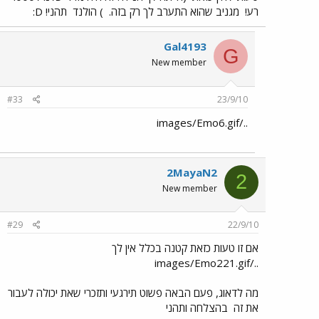
רע!
מגניב שהוא התערב לך רק בזה.
) הולנד
תהני! D:
Gal4193
G
New member
#33
23/9/10
../images/Emo6.gif
2MayaN2
2
New member
#29
22/9/10
אם זו טעות כזאת קטנה בכלל אין לך
../images/Emo221.gif
מה לדאוג, פעם הבאה פשוט תירגעי ותזכרי שאת יכולה לעבור
את זה
בהצלחה ותהני