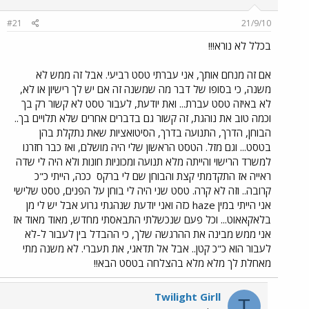
#21
21/9/10
בכלל לא נורא!!!
אם זה מנחם אותך, אני עברתי טסט רביעי. אבל זה ממש לא
משנה, כי בסופו של דבר מה שמשנה זה אם יש לך רישיון או לא,
לא באיזה טסט עברת... ואת יודעת, לעבור טסט לא קשור רק בך
וכמה טוב את נוהגת, זה קשור גם בדברים אחרים שלא תלויים בך..
הבוחן, הדרך, התנועה בדרך, הסיטואציות שאת נתקלת בהן
בטסט... וגם מזל. הטסט הראשון שלי היה מושלם, ואז כבר חזרנו
למשרד הרישוי והייתה מלא תנועה ומכוניות חונות ולא היה לי שדה
ראייה אז התקדמתי קצת והבוחן שם לי ברקס
ככה, הייתי כ"כ
קרובה.. וזה לא קרה. טסט שני היה לי בוחן על הפנים, טסט שלישי
אני הייתי במין haze כזה ואני יודעת שנהגתי גרוע אבל יש לי מן
בלאקאאוט... וכל פעם שנכשלתי התבאסתי מחדש, מאוד מאוד אז
אני ממש מבינה את ההרגשה שלך, כי ההבדל בין לעבור ל-לא
לעבור הוא כ"כ קטן.. אבל אל תדאגי, את תעברי. לא משנה מתי
מאחלת לך מלא מלא בהצלחה בטסט הבא!!
Twilight Girll
T