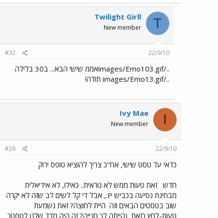
Twilight Girll
T
New member
#32
22/9/10
../images/Emo103.gifאממ שישי הבא... ב30 בלילה
../images/Emo13.gif תודה!
Ivy Mae
I
New member
#26
22/9/10
כדאי עד טסט שישי, אח"כ צריך להוציא טופס ירוק
חדש
זאת טעות ממש לא נוראית.. כאילו, לא אידיאלית
מבחינת נסיעה בכביש P:, אבל די קל לשים לב שזה לא יקרה
שוב בטסטים הבאים וזה
היית לחוצה? זאת נשמעת
טעות-לחץ כזאת
(הייתה לך חנייה? זה היה מדד שלנו לטסטר