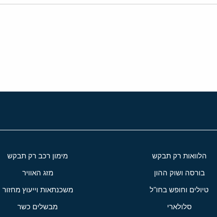
י
שור
הלוואות רק תבקש
מימון רכב רק תבקש
בורסה ושוק ההון
מזג האוויר
טיולים וחופש בחו"ל
משכנתאות וייעוץ מחזור
סלולארי
מבשלים כשר