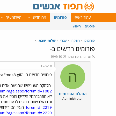
עמוד ראשי
פורומים
מה חדש
משתמשים
פוסטים
חיפוש
פורומים
מוזיקה
עברי
שלומי שבת
פורומים חדשים ב-
פ
פ
הנהלת הפורומים
19/9/10
ו
ו
ת
ר
19/9/10
ח
ס
ה
פורומים חדשים ב-../images/Emo43.gif
ה
ם
נ
ב
ו
ת
הלהקה האנונימית שהגיעה אלינו מ
ש
א
forumPage.aspx?forumId=1082
הנהלת הפורומים
א
ר
לא התמכרתם? הקליקו והכירו את פ
י
Administrator
וגם כאלו שסתם רוצים לדעת מתי הש
ך
forumId=2219
העיר הכי ידידותי
forumPage.aspx?forumId=2220