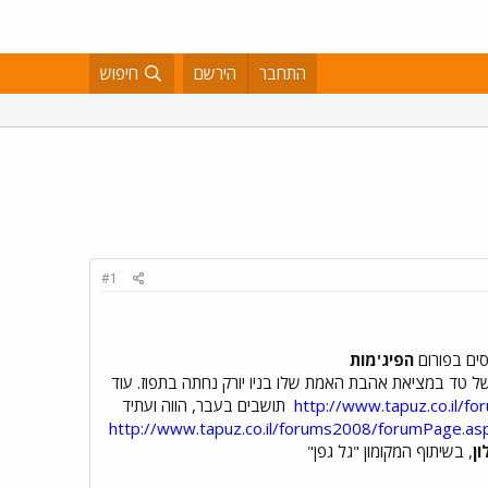
התחבר
הירשם
חיפוש
#1
סים בפורום
הפיג'מות
ל טד במציאת אהבת האמת שלו בניו יורק נחתה בתפוז. עוד
http://www.tapuz.co.il/
תושבים בעבר, הווה ועתיד
http://www.tapuz.co.il/forums2008/forumPage.as
ון
, בשיתוף המקומון "גל גפן"