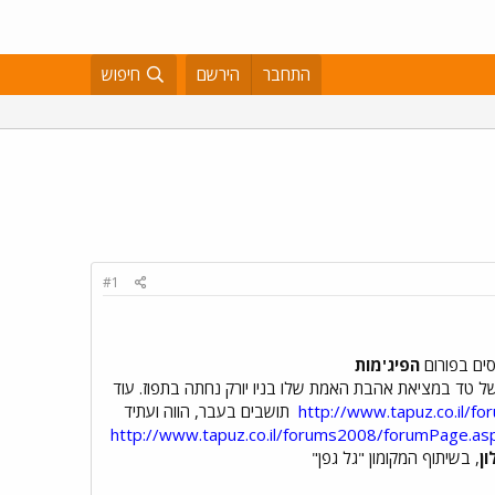
התחבר
הירשם
חיפוש
#1
סים בפורום
הפיג'מות
ל טד במציאת אהבת האמת שלו בניו יורק נחתה בתפוז. עוד
http://www.tapuz.co.il/
תושבים בעבר, הווה ועתיד
http://www.tapuz.co.il/forums2008/forumPage.as
ון
, בשיתוף המקומון "גל גפן"