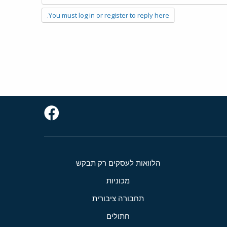
You must log in or register to reply here.
הלוואות לעסקים רק תבקש
מכוניות
תחבורה ציבורית
חתולים