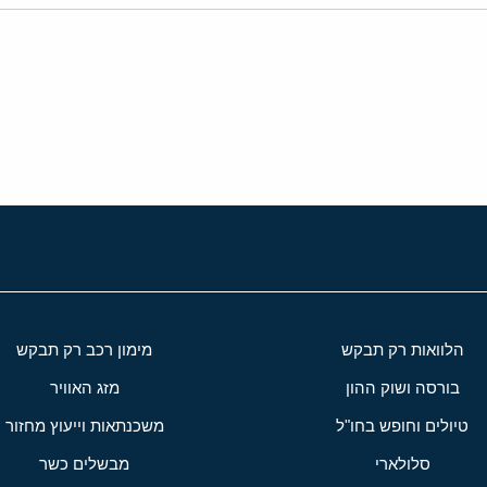
י
שור
הלוואות רק תבקש
מימון רכב רק תבקש
בורסה ושוק ההון
מזג האוויר
טיולים וחופש בחו"ל
משכנתאות וייעוץ מחזור
סלולארי
מבשלים כשר