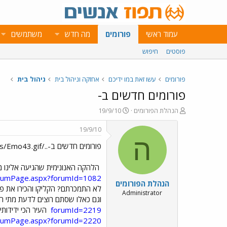
עמוד ראשי
פורומים
מה חדש
משתמשים
פוסטים
חיפוש
פורומים
עשו זאת במו ידיכם
אחזקה וניהול בית
ניהול בית
פורומים חדשים ב-
פ
פ
הנהלת הפורומים
19/9/10
ו
ו
ת
ר
19/9/10
ח
ס
ה
פורומים חדשים ב-../images/Emo43.gif
ה
ם
נ
ב
ו
ת
הלהקה האנונימית שהגיעה אלינו מ
ש
א
forumPage.aspx?forumId=1082
הנהלת הפורומים
א
ר
לא התמכרתם? הקליקו והכירו את פ
י
Administrator
וגם כאלו שסתם רוצים לדעת מתי הש
ך
forumId=2219
העיר הכי ידידותי
forumPage.aspx?forumId=2220