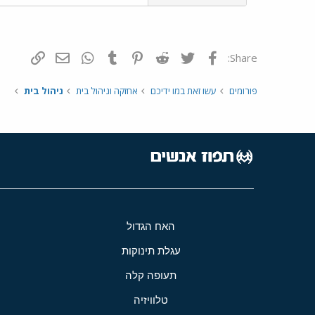
פייסבוק
Twitter
Reddit
Pinterest
Tumblr
WhatsApp
דואר אלקטרונ
הוסף קי
Share:
פורומים
עשו זאת במו ידיכם
אחזקה וניהול בית
ניהול בית
האח הגדול
עגלת תינוקות
תעופה קלה
טלוויזיה