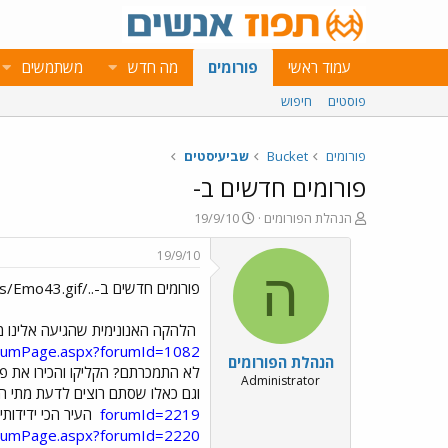
עמוד ראשי
פורומים
מה חדש
משתמשים
פוסטים
חיפוש
פורומים
Bucket
שביעיסטים
פורומים חדשים ב-
פ
פ
הנהלת הפורומים
19/9/10
ו
ו
ת
ר
19/9/10
ח
ס
ה
פורומים חדשים ב-../images/Emo43.gif
ה
ם
נ
ב
ו
ת
הלהקה האנונימית שהגיעה אלינו מ
ש
א
forumPage.aspx?forumId=1082
הנהלת הפורומים
א
ר
לא התמכרתם? הקליקו והכירו את פ
י
Administrator
וגם כאלו שסתם רוצים לדעת מתי הש
ך
forumId=2219
העיר הכי ידידותי
forumPage.aspx?forumId=2220