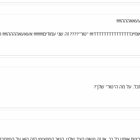
מייגדדדדדדדדדדדדדדד!!!! "טור"???? זה שני עמודים!!!!!!!!!! אעאעאהההה!!!!
כל. על מה ה"טור" שלך?
ות אותנו כל כך, אז זה פשוט הצד שלנו. הטור הספציפי הזה הוא על הפייסבו