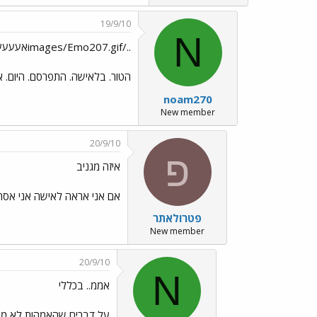
19/9/10
N
../images/Emo207.gifאעעעעעאאההה!!!!!
הטור. בלאישה. התפרסם. היום. או
noam270
New member
20/9/10
פ
איזה מגניב
אם אני אראה לאישה אני אסת
פטרולאתר
New member
20/9/10
N
אממ.. בכללי
על דברים שהאמהות לא מבינ