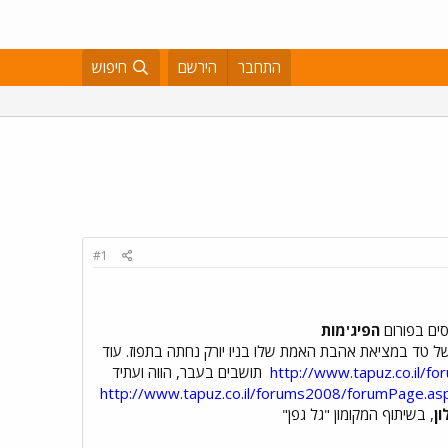
התחבר
הירשם
חיפוש
#1
סים בפורום
הפיג'מות
ל טד במציאת אהבת האמת שלו בניו יורק נחתה בתפוז. עוד
http://www.tapuz.co.il/
תושבים בעבר, הווה ועתיד
http://www.tapuz.co.il/forums2008/forumPage.as
ון
, בשיתוף המקומון "גל גפן"