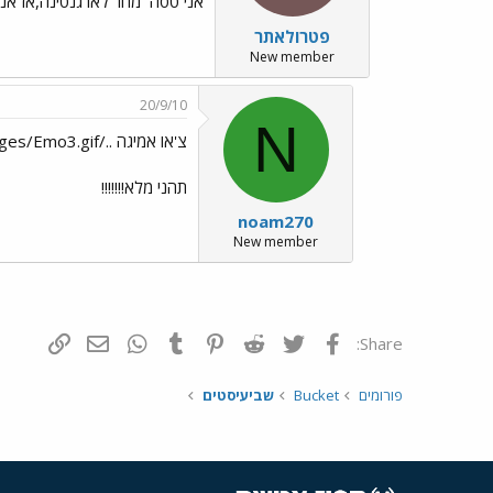
אני טסה
מחר לארגנטינה,אז אני 
פטרולאתר
New member
20/9/10
N
צ'או אמיגה ../images/Emo3.gif
תהני מלא!!!!!!!
noam270
New member
פייסבוק
Twitter
Reddit
Pinterest
Tumblr
WhatsApp
דואר אלקטרונ
הוסף קי
Share:
פורומים
Bucket
שביעיסטים