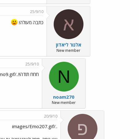
25/9/10
א
כתבה מעולה!
אלנור ליאדון
New member
25/9/10
N
חחח תודה!!../images/Emo9.gif
noam270
New member
20/9/10
פ
../images/Emo207.gif