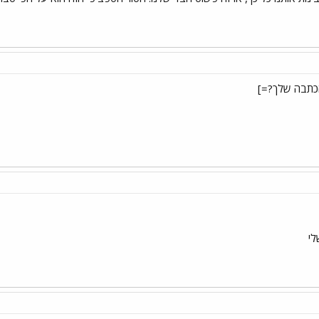
כתבה שלך?=]
לי