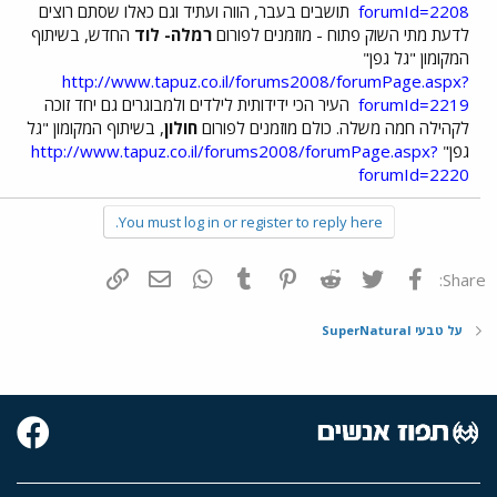
forumId=2208
תושבים בעבר, הווה ועתיד וגם כאלו שסתם רוצים
לדעת מתי השוק פתוח - מוזמנים לפורום
רמלה- לוד
החדש, בשיתוף
המקומון "גל גפן"
http://www.tapuz.co.il/forums2008/forumPage.aspx?
forumId=2219
העיר הכי ידידותית לילדים ולמבוגרים גם יחד זוכה
לקהילה חמה משלה. כולם מוזמנים לפורום
חולון
, בשיתוף המקומון "גל
גפן"
http://www.tapuz.co.il/forums2008/forumPage.aspx?
forumId=2220
You must log in or register to reply here.
פייסבוק
Twitter
Reddit
Pinterest
Tumblr
WhatsApp
דואר אלקטרוני
הוסף קישור
Share:
על טבעי SuperNatural