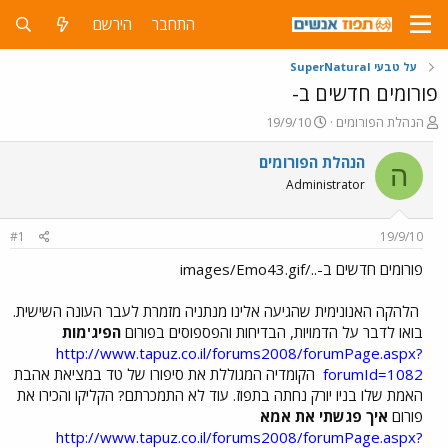
התחבר
הירשם
על טבעי SuperNatural
פורומים חדשים ב-
פ
פ
הנהלת הפורומים
19/9/10
ו
ו
ת
ר
הנהלת הפורומים
ה
ח
ס
Administrator
ה
ם
נ
ב
ו
ת
#1
19/9/10
ש
א
א
ר
פורומים חדשים ב-../images/Emo43.gif
י
ך
הלהקה האנונימית שהגיעה אלינו מנתניה מזמרת לעבר העונה השישית.
בואו לדבר על הדמויות, הבדיחות והפספוסים בפורום
הפיג'מות
http://www.tapuz.co.il/forums2008/forumPage.aspx?
forumId=1082
הקומדיה המגוללת את סיפורו של טד במציאת אהבת
האמת שלו בניו יורק נחתה בתפוז. עוד לא התמכרתם? הקליקו והכירו את
פורום
איך פגשתי את אמא
http://www.tapuz.co.il/forums2008/forumPage.aspx?