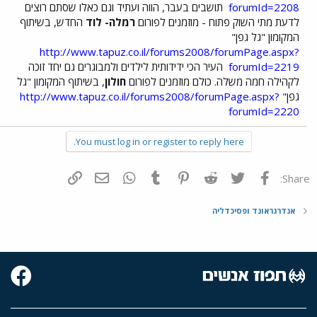
forumId=2208
תושבים בעבר, הווה ועתיד וגם כאלו שסתם רוצים
לדעת מתי השוק פתוח - מוזמנים לפורום
רמלה- לוד
החדש, בשיתוף
המקומון "גל גפן"
http://www.tapuz.co.il/forums2008/forumPage.aspx?
forumId=2219
העיר הכי ידידותית לילדים ולמבוגרים גם יחד זוכה
לקהילה חמה משלה. כולם מוזמנים לפורום
חולון
, בשיתוף המקומון "גל
גפן"
http://www.tapuz.co.il/forums2008/forumPage.aspx?
forumId=2220
You must log in or register to reply here.
פייסבוק
Twitter
Reddit
Pinterest
Tumblr
WhatsApp
דואר אלקטרוני
הוסף קישור
Share:
אנדרגראונד ופסיכדליה