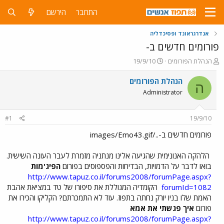
התחבר
הירשם
אנדרגראונד ופסיכדליה
פורומים חדשים ב-
פ
פ
הנהלת הפורומים
19/9/10
ו
ו
ת
ר
הנהלת הפורומים
ה
ח
ס
Administrator
ה
ם
נ
ב
ו
ת
#1
19/9/10
ש
א
א
ר
פורומים חדשים ב-../images/Emo43.gif
י
ך
הלהקה האנונימית שהגיעה אלינו מנתניה מזמרת לעבר העונה השישית.
בואו לדבר על הדמויות, הבדיחות והפספוסים בפורום
הפיג'מות
http://www.tapuz.co.il/forums2008/forumPage.aspx?
forumId=1082
הקומדיה המגוללת את סיפורו של טד במציאת אהבת
האמת שלו בניו יורק נחתה בתפוז. עוד לא התמכרתם? הקליקו והכירו את
פורום
איך פגשתי את אמא
http://www.tapuz.co.il/forums2008/forumPage.aspx?