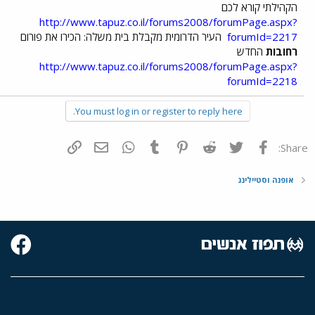
הקהילתי קורא לכם
http://www.tapuz.co.il/forums2008/forumPage.aspx?
forumId=2217
העיר הדרומית מקבלת בית משלה: הכירו את פורום
רחובות
החדש
http://www.tapuz.co.il/forums2008/forumPage.aspx?
forumId=2218
You must log in or register to reply here.
פייסבוק
Twitter
Reddit
Pinterest
Tumblr
WhatsApp
דואר אלקטרוני
הוסף קישור
Share:
אופנה וסטיילינג