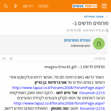
התחבר
הירשם
אופנה וסטיילינג
פורומים חדשים ב-
פ
פ
הנהלת הפורומים
12/9/10
ו
ו
ת
ר
הנהלת הפורומים
ה
ח
ס
Administrator
ה
ם
נ
ב
ו
ת
#1
12/9/10
ש
א
א
ר
פורומים חדשים ב-../images/Emo43.gif
י
ך
כשעל הדשא באוניברסיטה חם מדי, אפשר להיפגש ולקשקש אחרי
השיעור בפורום החדש של
אוניברסיטת בן גוריון
http://www.tapuz.co.il/Forums2008/ForumPage.aspx?
ForumId=2210
אול טיים לואו
- להקת הפופ פאנק האמריקאית
הגיעה לפורומים של תפוז! הקליקו והצטרפו לקהילת המעריצים
http://www.tapuz.co.il/forums2008/forumPage.aspx?
forumId=2216
תושבי
נווה מונוסון
- התאחדו! הפורום החדש ליישוב