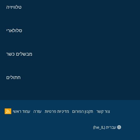
טלוויזיה
סלולארי
מבשלים כשר
חתולים
צור קשר
תקנון הפורום
מדיניות פרטיות
עזרה
עמוד ראשי
עברית (he_IL)