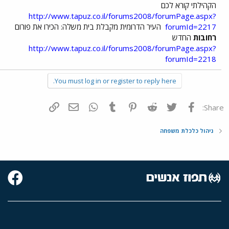
הקהילתי קורא לכם
http://www.tapuz.co.il/forums2008/forumPage.aspx?
forumId=2217
העיר הדרומית מקבלת בית משלה: הכירו את פורום
רחובות
החדש
http://www.tapuz.co.il/forums2008/forumPage.aspx?
forumId=2218
You must log in or register to reply here.
פייסבוק
Twitter
Reddit
Pinterest
Tumblr
WhatsApp
דואר אלקטרוני
הוסף קישור
Share:
ניהול כלכלת משפחה