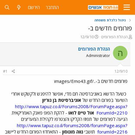
התחבר
הירשם
ניהול כלכלת משפחה
פורומים חדשים ב-
פ
פ
הנהלת הפורומים
12/9/10
ו
ו
ת
ר
הנהלת הפורומים
ה
ח
ס
Administrator
ה
ם
נ
ב
ו
ת
#1
12/9/10
ש
א
א
ר
פורומים חדשים ב-../images/Emo43.gif
י
ך
כשעל הדשא באוניברסיטה חם מדי, אפשר להיפגש ולקשקש אחרי
השיעור בפורום החדש של
אוניברסיטת בן גוריון
http://www.tapuz.co.il/Forums2008/ForumPage.aspx?
ForumId=2210
אול טיים לואו
- להקת הפופ פאנק האמריקאית
הגיעה לפורומים של תפוז! הקליקו והצטרפו לקהילת המעריצים
http://www.tapuz.co.il/forums2008/forumPage.aspx?
forumId=2216
תושבי
נווה מונוסון
- התאחדו! הפורום החדש ליישוב