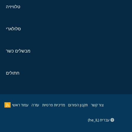
טלוויזיה
סלולארי
מבשלים כשר
חתולים
צור קשר
תקנון הפורום
מדיניות פרטיות
עזרה
עמוד ראשי
עברית (he_IL)