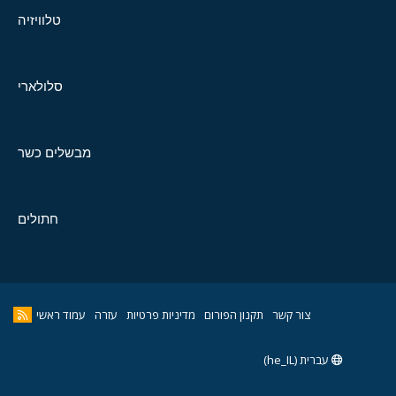
טלוויזיה
סלולארי
מבשלים כשר
חתולים
צור קשר
תקנון הפורום
מדיניות פרטיות
עזרה
עמוד ראשי
עברית (he_IL)