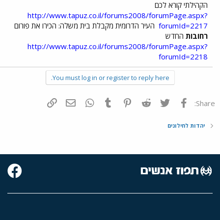
הקהילתי קורא לכם
http://www.tapuz.co.il/forums2008/forumPage.aspx?
forumId=2217
העיר הדרומית מקבלת בית משלה: הכירו את פורום
רחובות
החדש
http://www.tapuz.co.il/forums2008/forumPage.aspx?
forumId=2218
You must log in or register to reply here.
פייסבוק
Twitter
Reddit
Pinterest
Tumblr
WhatsApp
דואר אלקטרוני
הוסף קישור
Share:
יהדות לחילונים