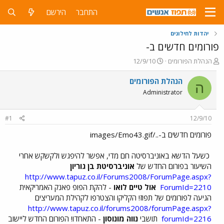
התחבר
הירשם
יהדות לחילונים
פורומים חדשים ב-
פ
פ
הנהלת הפורומים
12/9/10
ו
ו
ת
ר
הנהלת הפורומים
ה
ח
ס
Administrator
ה
ם
נ
ב
ו
ת
#1
12/9/10
ש
א
א
ר
פורומים חדשים ב-../images/Emo43.gif
י
ך
כשעל הדשא באוניברסיטה חם מדי, אפשר להיפגש ולקשקש אחרי
השיעור בפורום החדש של
אוניברסיטת בן גוריון
http://www.tapuz.co.il/Forums2008/ForumPage.aspx?
ForumId=2210
אול טיים לואו
- להקת הפופ פאנק האמריקאית
הגיעה לפורומים של תפוז! הקליקו והצטרפו לקהילת המעריצים
http://www.tapuz.co.il/forums2008/forumPage.aspx?
forumId=2216
תושבי
נווה מונוסון
- התאחדו! הפורום החדש ליישוב