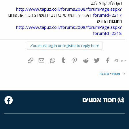
הקהילתי קורא לכם
http://www.tapuz.co.il/forums2008/forumPage.aspx?
forumId=2217
העיר הדרומית מקבלת בית משלה: הכירו את פורום
רחובות
החדש
http://www.tapuz.co.il/forums2008/forumPage.aspx?
forumId=2218
You must log in or register to reply here.
פייסבוק
Twitter
Reddit
Pinterest
Tumblr
WhatsApp
דואר אלקטרוני
הוסף קישור
Share:
מכשירי שמיעה