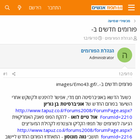
התחבר
הירשם
מכשירי שמיעה
פורומים חדשים ב-
פ
פ
הנהלת הפורומים
12/9/10
ו
ו
ת
ר
הנהלת הפורומים
ה
ח
ס
Administrator
ה
ם
נ
ב
ו
ת
#1
12/9/10
ש
א
א
ר
פורומים חדשים ב-../images/Emo43.gif
י
ך
כשעל הדשא באוניברסיטה חם מדי, אפשר להיפגש ולקשקש אחרי
השיעור בפורום החדש של
אוניברסיטת בן גוריון
http://www.tapuz.co.il/Forums2008/ForumPage.aspx?
ForumId=2210
אול טיים לואו
- להקת הפופ פאנק האמריקאית
הגיעה לפורומים של תפוז! הקליקו והצטרפו לקהילת המעריצים
http://www.tapuz.co.il/forums2008/forumPage.aspx?
forumId=2216
תושבי
נווה מונוסון
- התאחדו! הפורום החדש ליישוב