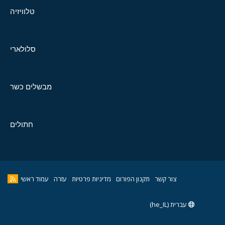
טלוויזיה
סלולארי
מבשלים כשר
חתולים
צור קשר
תקנון הפורום
מדיניות פרטיות
עזרה
עמוד ראשי
עברית (he_IL)