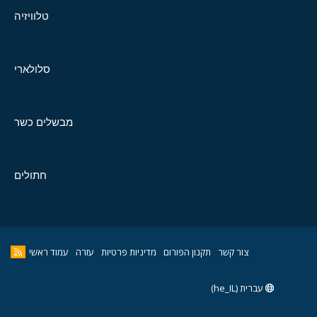
טלוויזיה
סלולארי
מבשלים כשר
חתולים
צור קשר
תקנון הפורום
מדיניות פרטיות
עזרה
עמוד ראשי
עברית (he_IL)