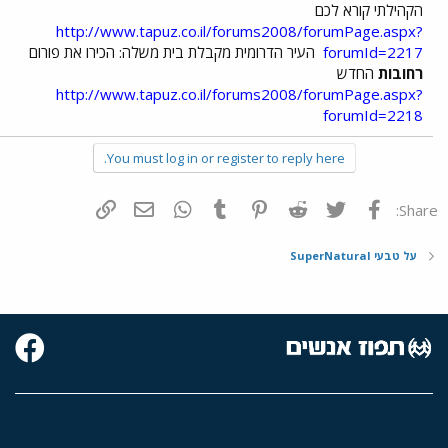
הקהילתי קורא לכם
http://www.tapuz.co.il/forums2008/forumPage.aspx?
forumId=2217
העיר הדרומית מקבלת בית משלה: הכירו את פורום
רחובות
החדש
http://www.tapuz.co.il/forums2008/forumPage.aspx?
forumId=2218
You must log in or register to reply here.
פייסבוק
Twitter
Reddit
Pinterest
Tumblr
WhatsApp
דואר אלקטרוני
הוסף קישור
Share:
על טבעי SuperNatural