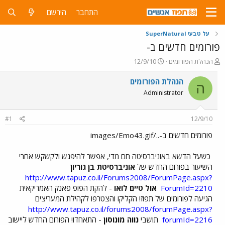
התחבר
הירשם
על טבעי SuperNatural
פורומים חדשים ב-
פ
פ
הנהלת הפורומים
12/9/10
ו
ו
ת
ר
הנהלת הפורומים
ה
ח
ס
Administrator
ה
ם
נ
ב
ו
ת
#1
12/9/10
ש
א
א
ר
פורומים חדשים ב-../images/Emo43.gif
י
ך
כשעל הדשא באוניברסיטה חם מדי, אפשר להיפגש ולקשקש אחרי
השיעור בפורום החדש של
אוניברסיטת בן גוריון
http://www.tapuz.co.il/Forums2008/ForumPage.aspx?
ForumId=2210
אול טיים לואו
- להקת הפופ פאנק האמריקאית
הגיעה לפורומים של תפוז! הקליקו והצטרפו לקהילת המעריצים
http://www.tapuz.co.il/forums2008/forumPage.aspx?
forumId=2216
תושבי
נווה מונוסון
- התאחדו! הפורום החדש ליישוב