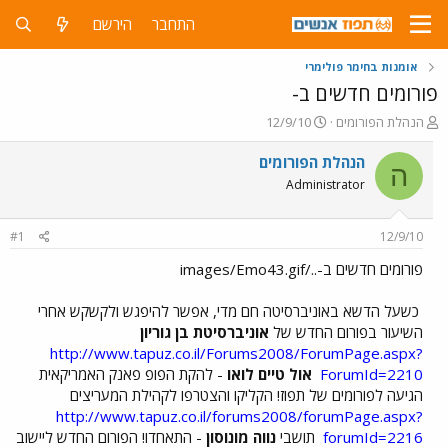
התחבר
הירשם
אומנות בחימר פולימרי
פורומים חדשים ב-
פ
פ
הנהלת הפורומים
12/9/10
ו
ו
ת
ר
הנהלת הפורומים
ה
ח
ס
Administrator
ה
ם
נ
ב
ו
ת
#1
12/9/10
ש
א
א
ר
פורומים חדשים ב-../images/Emo43.gif
י
ך
כשעל הדשא באוניברסיטה חם מדי, אפשר להיפגש ולקשקש אחרי
השיעור בפורום החדש של
אוניברסיטת בן גוריון
http://www.tapuz.co.il/Forums2008/ForumPage.aspx?
ForumId=2210
אול טיים לואו
- להקת הפופ פאנק האמריקאית
הגיעה לפורומים של תפוז! הקליקו והצטרפו לקהילת המעריצים
http://www.tapuz.co.il/forums2008/forumPage.aspx?
forumId=2216
תושבי
נווה מונוסון
- התאחדו! הפורום החדש ליישוב