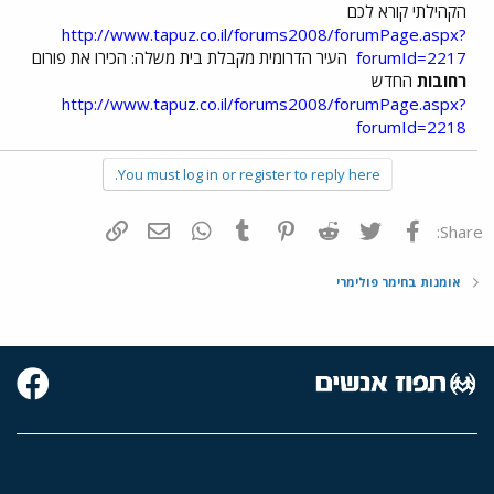
הקהילתי קורא לכם
http://www.tapuz.co.il/forums2008/forumPage.aspx?
forumId=2217
העיר הדרומית מקבלת בית משלה: הכירו את פורום
רחובות
החדש
http://www.tapuz.co.il/forums2008/forumPage.aspx?
forumId=2218
You must log in or register to reply here.
פייסבוק
Twitter
Reddit
Pinterest
Tumblr
WhatsApp
דואר אלקטרוני
הוסף קישור
Share:
אומנות בחימר פולימרי