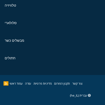
טלוויזיה
סלולארי
מבשלים כשר
חתולים
צור קשר
תקנון הפורום
מדיניות פרטיות
עזרה
עמוד ראשי
עברית (he_IL)