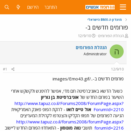
התחבר
הירשם
מועדון ה-BMX הישראלי
פורומים חדשים ב-
פ
פ
הנהלת הפורומים
12/9/10
ו
ו
ת
ר
הנהלת הפורומים
ה
ח
ס
Administrator
ה
ם
נ
ב
ו
ת
#1
12/9/10
ש
א
א
ר
פורומים חדשים ב-../images/Emo43.gif
י
ך
כשעל הדשא באוניברסיטה חם מדי, אפשר להיפגש ולקשקש אחרי
השיעור בפורום החדש של
אוניברסיטת בן גוריון
http://www.tapuz.co.il/Forums2008/ForumPage.aspx?
ForumId=2210
אול טיים לואו
- להקת הפופ פאנק האמריקאית
הגיעה לפורומים של תפוז! הקליקו והצטרפו לקהילת המעריצים
http://www.tapuz.co.il/forums2008/forumPage.aspx?
forumId=2216
תושבי
נווה מונוסון
- התאחדו! הפורום החדש ליישוב