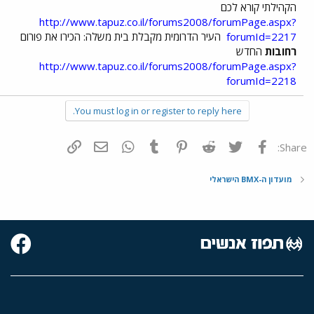
הקהילתי קורא לכם
http://www.tapuz.co.il/forums2008/forumPage.aspx?
forumId=2217
העיר הדרומית מקבלת בית משלה: הכירו את פורום
רחובות
החדש
http://www.tapuz.co.il/forums2008/forumPage.aspx?
forumId=2218
You must log in or register to reply here.
פייסבוק
Twitter
Reddit
Pinterest
Tumblr
WhatsApp
דואר אלקטרוני
הוסף קישור
Share:
מועדון ה-BMX הישראלי