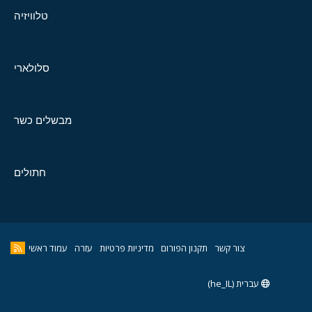
טלוויזיה
סלולארי
מבשלים כשר
חתולים
צור קשר
תקנון הפורום
מדיניות פרטיות
עזרה
עמוד ראשי
עברית (he_IL)