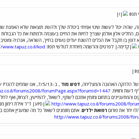
 תפוז
ה, שהיה יכול לעשות שינוי אמיתי ביכולת שלך ולהשיג תוצאות שלא האמנת ש
החליט אלון אולמן שצריך לחיות את החיים בעוצמה ולמתוח את כל הגבולות
ם אירוע יוצא דופן בו תקבל את הכלים להשגת יעדים נועזים בחייך, השראה, אנרגיה ו
לפרטים והרשמה מיוחדת לגולשי תפוז:
//www.tapuz.co.il/kod/
של הלהקה האהובה והמצליחה,
דפש מוד
, ב-7/5/13, אנו שמחים
 דעות וחוויות.
uz.co.il/forums2008/forumPage.aspx?forumId=1447
ם והמתעניינים בתחום ומזמין אתכם לשתף, לשאול, להתייעץ, לצחוק ואף לחלו
http://www.tapuz.co.il/forums2008/fo
ד"ר אילת רימון מנה
הלו יחד את פורום
רפואת ילדים
. אתם מוזמנים לשאול כל מה שמעניין אתכם בתחו
http://www.tapuz.co.il/forums2008/f