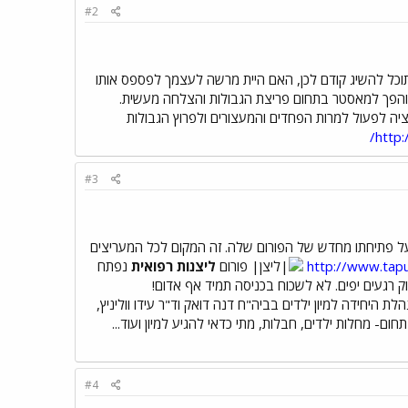
#2
תוכל להשיג קודם לכן, האם היית מרשה לעצמך לפספס אותו
 והפך למאסטר בתחום פריצת הגבולות והצלחה מעשית.
מוטיבציה לפעול למרות הפחדים והמעצורים ולפרוץ הגבולות
http:
#3
 להכריז על פתיחתו מחדש של הפורום שלה. זה המקום לכל המעריצים
http://www.tap
פורום
ליצנות רפואית
נפתח
ק רגעים יפים. לא לשכוח בכניסה תמיד אף אדום!
לת היחידה למיון ילדים בביה"ח דנה דואק וד"ר עידו ווליניץ,
ם- מחלות ילדים, חבלות, מתי כדאי להגיע למיון ועוד...
#4