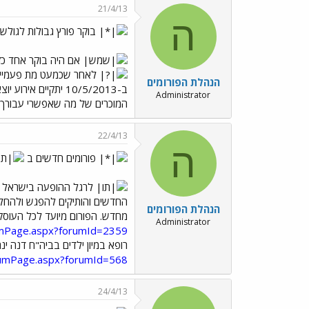
21/4/13
ה
בוקר פורץ גבולות לגולשי
אם היה בוקר אחד כז
לאחר שכמעט מת פעמיים, 
הנהלת הפורומים
ב-10/5/2013 יתקיי
Administrator
המוכרים של מה שאפשרי עבורך!
22/4/13
ה
פורומים חדשים ב
לרגל ההופעה בישראל 
החדשים והותיקים להפגש ולהחליף
הנהלת הפורומים
מחדש. הפורום מיועד לכל העוסקי
Administrator
rumPage.aspx?forumId=2359
רופא במיון ילדים בביה"ח דנה ינ
orumPage.aspx?forumId=568
24/4/13