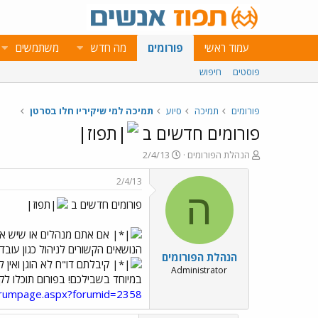
עמוד ראשי
פורומים
מה חדש
משתמשים
פוסטים
חיפוש
פורומים
תמיכה
סיוע
תמיכה למי שיקיריו חלו בסרטן
פורומים חדשים ב
פ
פ
הנהלת הפורומים
2/4/13
ו
ו
ת
ר
2/4/13
ח
ס
ה
פורומים חדשים ב
ה
ם
נ
ב
ו
ת
אם אתם מנהלים או שיש אנש
ש
א
הנושאים הקשורים לניהול כגון עובד
הנהלת הפורומים
א
ר
קיבלתם דו"ח לא הוגן ואין 
י
Administrator
במיוחד בשבילכם! בפורום תוכלו לקבל
ך
forumpage.aspx?forumid=2358