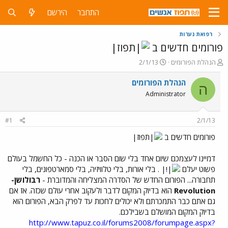
התחבר
הירשם
רפואת נערות
פורומים חדשים ב
פ
פ
הנהלת הפורומים
2/1/13
ו
ו
ת
ר
הנהלת הפורומים
ה
ח
ס
Administrator
ה
ם
נ
ב
ו
ת
#1
2/1/13
ש
א
א
ר
פורומים חדשים ב
י
ך
דמיינו לעצמכם שיום אחד בלי שום הסבר או הכנה - כל החשמל בעולם
פשוט יעלם
. בלי אורות, בלי טלוויזיה, בלי סמארטפונים, בלי
תחבורה... הפורום החדש של הסדרה המצליחה והמדוברת -
רבולושן-
Revolution
הוא בדיוק המקום לדבר ולעקוב אחרי עולם שכזה. אז אם
גם אתם כבר התמכרתם ולא יכולים לחכות עד לפרק הבא, הפורום הוא
בדיוק המקום המושלם בשבילכם.
http://www.tapuz.co.il/forums2008/forumpage.aspx?