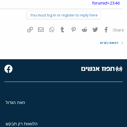
forumid=2346
You must log in or register to reply here.
פייסבוק
Twitter
Reddit
Pinterest
Tumblr
WhatsApp
דואר אלקטרוני
הוסף קישור
Share:
רפואת נערות
האח הגדול
הלוואות רק תבקש