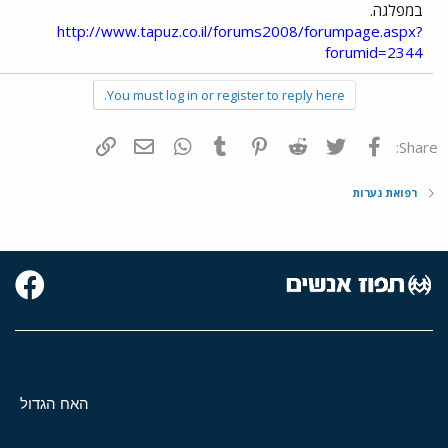
במפלגה.
http://www.tapuz.co.il/forums2008/forumpage.aspx?
forumid=2344
You must log in or register to reply here.
פייסבוק
Twitter
Reddit
Pinterest
Tumblr
WhatsApp
דואר אלקטרוני
הוסף קישור
Share:
רפואת נערות
האח הגדול