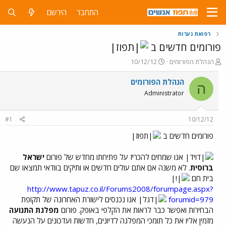
התחבר
הירשם
רפואת נערות
פורומים חדשים ב
פ
פ
הנהלת הפורומים
10/12/12
ו
ו
ת
ר
הנהלת הפורומים
ה
ח
ס
Administrator
ה
ם
נ
ב
ו
ת
#1
10/12/12
ש
א
א
ר
פורומים חדשים ב
י
ך
אנו שמחים להכריז על פתיחתו מחדש של פורום
ישראל
ברוסית
. לא משנה אם אתם עולים חדשים או ותיקים בוודאי תמצאו שם
בית חם
http://www.tapuz.co.il/Forums2008/forumpage.aspx?
forumid=979
אנו נכנסים לישורת האחרונה של תקופת
הבחירות ואפשר כבר לראות את הקלפי באופק. פורום
מפלגת התנועה
מזמין אליו את כל תומכי המפלגה לדיונים, חדשות ועדכונים על הנעשה