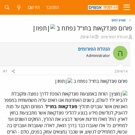
התחבר
הירשם
שפע ימים
פורום פונדקאות בחו"ל נפתח ב
פ
פ
הנהלת הפורומים
29/4/14
ו
ו
ת
ר
הנהלת הפורומים
ה
ח
ס
Administrator
ה
ם
נ
ב
ו
ת
#1
29/4/14
ש
א
א
ר
פורום פונדקאות בחו"ל נפתח ב
י
ך
הורות באמצעות פונדקאות הופכת לדרך נפוצה ומקובלת
להביא ילד לעולם, בשנים האחרונות אנו רואים עליה משמעותית במספר
האנשים אשר עוברים תהליך
פונדקאות בחו"ל
. הפורום הוקם על מנת
להעניק לגולשים מידע בנוגע להליכי פונדקאות אשר מתבצעות בחוץ
לארץ. החל מאלו מדינות אפשר לבצע את ההליך, החוקים השונים ועד
למחירים. כל אלו שעברו כבר בדרך הזאת, לאלה שעוברות ועוברים בה
עכשיו, למתחילים לגשש, או שכבר נמצאים עמוק בפנים, כולם - הורים