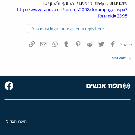
מיועדים ופונדקאיות, מוזמנים להשתתף ולשתף בו.
http://www.tapuz.co.il/forums2008/forumpage.aspx?
forumid=2395
You must log in or register to reply here.
פייסבוק
Twitter
Reddit
Pinterest
Tumblr
WhatsApp
דואר אלקטרוני
הוסף קישור
Share:
שפע ימים
האח הגדול