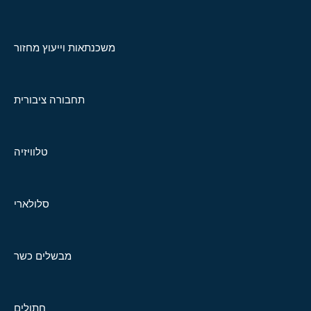
משכנתאות וייעוץ מחזור
תחבורה ציבורית
טלוויזיה
סלולארי
מבשלים כשר
חתולים