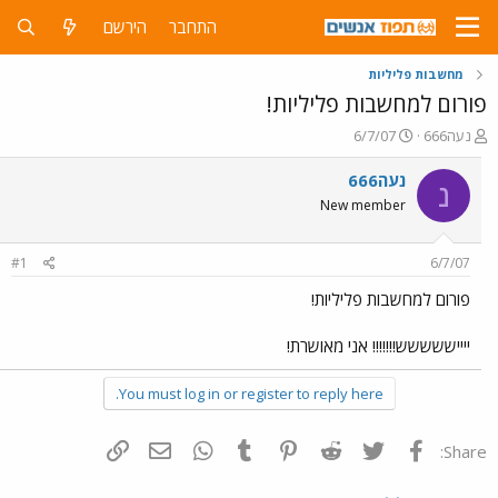
התחבר
הירשם
מחשבות פליליות
פורום למחשבות פליליות!
פ
פ
נעה666
6/7/07
ו
ו
ת
ר
נעה666
נ
ח
ס
New member
ה
ם
נ
ב
ו
ת
#1
6/7/07
ש
א
א
ר
פורום למחשבות פליליות!
י
ך
ייייששששש!!!!!!! אני מאושרת!
You must log in or register to reply here.
פייסבוק
Twitter
Reddit
Pinterest
Tumblr
WhatsApp
דואר אלקטרוני
הוסף קישור
Share: