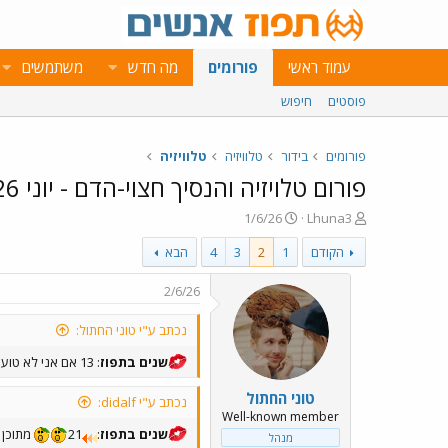
עמוד ראשי
פורומים
מה חדש
משתמשים
פוסטים
חיפוש
פורומים
בידור
טלוויזיה
טלוויזיה
פורום טלויזיה והנסיך חצוי-הדם - יוני 2026 - שרשור חודשי 6️⃣/2️⃣0️⃣2️⃣6️⃣
פ
פ
1/6/26
Lhuna3
ו
ו
הקודם
1
2
3
4
הבא
ת
ר
ח
ס
ה
ם
2/6/26
נ
ב
ו
ת
נכתב ע"י טוני החתול:
ש
א
א
ר
שנים בתפוז
: 13 אם אני לא טועה. אולי 14. אין לי כוח לבדוק
י
טוני החתול
ך
נכתב ע"י didalf:
Well-known member
שנים בתפוז
:
21
מתוכן כמעט 2
מנהל