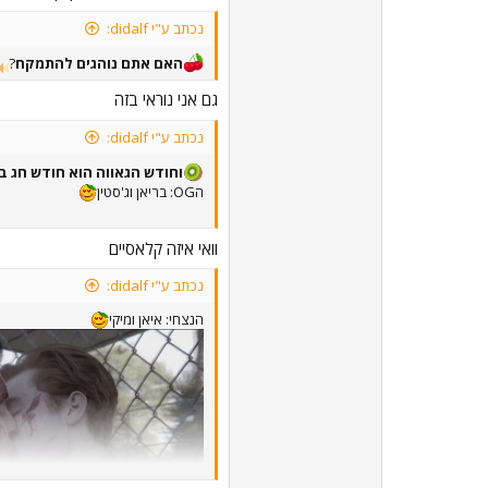
נכתב ע"י didalf:
האם אתם נוהגים להתמקח
?
גם אני נוראי בזה
נכתב ע"י didalf:
וחודש הגאווה הוא חודש חג ב
הOG: בריאן וג'סטין
וואי איזה קלאסיים
נכתב ע"י didalf:
הנצחי: איאן ומיקי