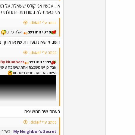
אוי, עכשיו אני קולט ששאלת על תפו
אני באמת לא בטוח מתי התחלתי לכתוב בתפ
נכתב ע"י didalf:
סרטי החודש
:
וואלה כלום
א
חשבתי שאת מפחדת שיראו אותך ב
נכתב ע"י didalf:
שירי החודש
:
t By Numbers
הייתה הפתעה ממש משמחת
באמת שיר ממש יפה
נכתב ע"י didalf:
My Neighbor's Secret
- בעקרון