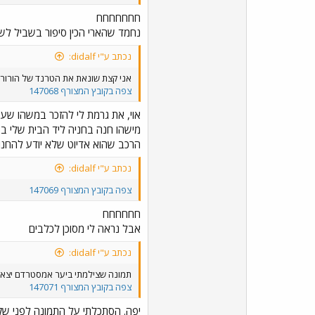
חחחחחחח
נחמד שהארי הכין סיפור בשביל לש
נכתב ע"י didalf:
אני קצת שונאת את הטרנד של הורור ס
צפה בקובץ המצורף 147068
אוי, את גרמת לי להזכר במשהו שעשי
מישהו חנה בחניה ליד הבית שלי ב
הרכב שהוא אדיוט שלא יודע להחנות
נכתב ע"י didalf:
צפה בקובץ המצורף 147069
חחחחחח
אבל נראה לי מסוכן לכלבים
נכתב ע"י didalf:
תמונה שצילמתי ביער אמסטרדם יצא
צפה בקובץ המצורף 147071
יפה. הסתכלתי על התמונה לפני שקר