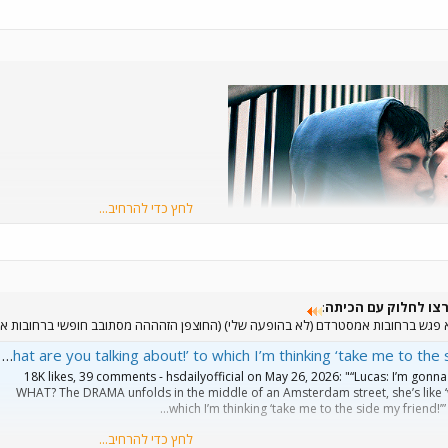
לחץ כדי להרחיב...
רצו לחלוק עם הכיתה
:
א פגש ברחובות אמסטרדם (לא בהופעה שלי) (החוצפן הזהההה מסתובב חופשי ברחובות אמס
Harry Styles Daily on Instagram: "“Lucas: I’m gonna propose at the show! Natalia: WHAT? The DRAMA unfolds in the middle of an Amsterdam street, she’s like ‘what are you talking abo
18K likes, 39 comments - hsdailyofficial on May 26, 2026: "“Lucas: I’m gonn
WHAT? The DRAMA unfolds in the middle of an Amsterdam street, she’s like ‘w
which I’m thinking ‘take me to the side my friend!’” 
לחץ כדי להרחיב...