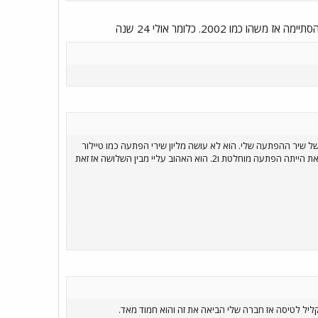
2002. כלומר אולי 24 שנה
של שיר ההפתעה שלי. הוא לא עושה מליון שירי הפתעה כמו טיילור
אבל כן יש משבצת אחת שיש בה 3 שירים ברוטציה ואני קיבלתי את זה ו1. היינו ההופעה הראשונה בטור לקבל את השיר הזה אז זאת הייתה הפתעה מוחלטת ו2. הוא האהוב עליי מבין השלושה אז זאת
ליל לטיסה אז חברה שלי הביאה את זה והוא חמוד מאד.