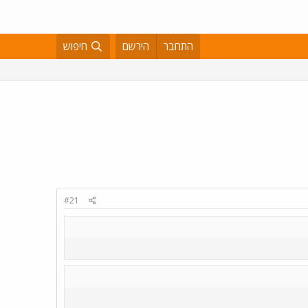
התחבר
הירשם
חיפוש
#21