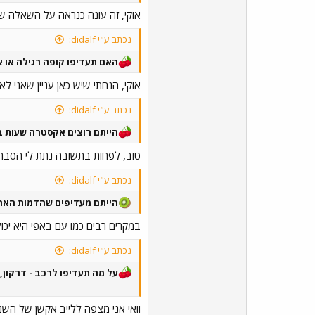
אוקי, זה עונה כנראה על השאלה 
נכתב ע"י didalf:
האם תעדיפו קופה רגילה או א
אוקי, הנחתי שיש כאן עניין שאני לא 
נכתב ע"י didalf:
הייתם רוצים אקסטרה שעות ב
טוב, לפחות בתשובה נתת לי הסבר ל
נכתב ע"י didalf:
הייתם מעדיפים שהדמות האהו
במקרים רבים כמו עם באפי היא יכול
נכתב ע"י didalf:
על מה תעדיפו לרכב - דרקון,
וואי אני מצפה ללייב אקשן של השנ