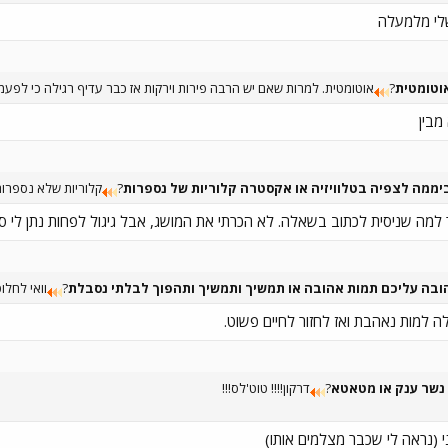
שלי מלמעלה
וטומטית
?
אוטומטית. למרות שאם יש הרבה פירות וירקות אז כבר עדיף רגילה כי לפעמי
מבין
יממה לצפיה בטלוויזיה או אקסטרה קלוריות של נספרות
?
קלוריות שלא נספרות
מה שניסית לכתוב בשאלה. לא הכרתי את המושג, אבל גיגול לפחות נתן לי סוג
בה עליכם תמות אהובה או תמשיך ותמשיך ותהפוך לבלתי נסבלת
?
וואי לחלו
ה למות נאהבת ואז לחזור לחיים פשוט.
 נשר ענק או מטאטא
?
דרקון!!!! טוט'לס!!!
י (נראה לי שכבר מצלמים אותו)