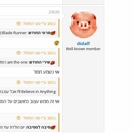
2/6/26
נכתב ע"י טוני החתול:
סרטי החודש
: Blade Runner (שעמום אטומי)
didalf
Well-known member
נכתב ע"י טוני החתול:
שירי החודש
: I am the one מתוך Next to Normal (ג'ק וולף מדהים) (תראו!תראו!תראו!)
אוי נשמע חמוד
נכתב ע"י טוני החתול:
I’ll Believe in Anything אבל עם ברוקבאק מאונטיין
אוי זה ממש עצוב כחושבים על הסצ
נכתב ע"י טוני החתול:
סיבה למסיבה
: יום הולדת עוד מע