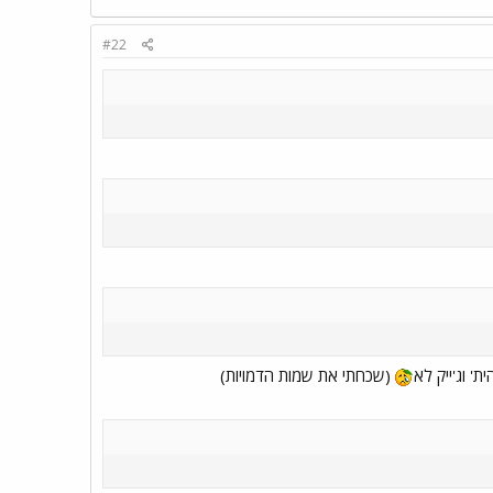
#22
' וג'ייק לא
(שכחתי את שמות הדמויות)