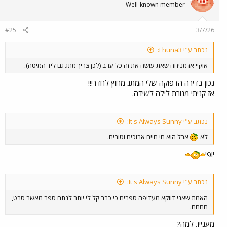
Well-known member
#25
3/7/26
נכתב ע"י Lhuna3:
אוקיי אז מניחה שאת עושה את זה כל ערב (לכן צריך מתג גם ליד המיטה).
נכון בדירה הדפוקה שלי המתג מחוץ לחדר!!!
אז קניתי מנורת לילה לשידה.
נכתב ע"י It's Always Sunny:
לא
אבל הוא חי חיים ארוכים וטובים.
יופי
נכתב ע"י It's Always Sunny:
האמת שאני דווקא מעדיפה ספרים כי כבר קל לי יותר לנתח ספר מאשר סרט,
חחחח.
מעניין, למה?