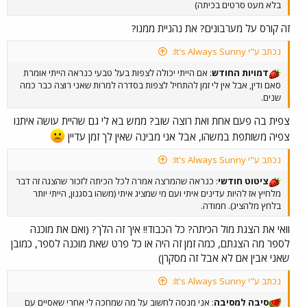
בלא מעט סרטים בכיתה)
זה קורס על מערבונים? את נהניית ממנו?
נכתב ע"י It's Always Sunny:
דמויות החודש
: אם הייתי יכולה לצפות בעל טבעי כנראה הייתי אומרת
סאם ודין, אבל אין לי זמן להתחיל לצפות בסדרה למרות שאני רוצה כבר כמה
שנים.
צפית בה פעם אחת ואת רוצה שוב? ממש בא לי גם שהיית עושה איתנו
צפיה משותפת במשהו, אבל אני מבינה שאין לך זמן עדיין
נכתב ע"י It's Always Sunny:
ציטוט חודשי
: כנראה שהמרצה אמרה לכל הכיתה לזכור שהצגה זה דבר
מלחיץ אז להיות עדינים איתי ועם מי שמציג איתי (משהו בסגנון, הייתי יותר
בלחץ מלהציג). חמודה.
וואי את הצגת מול הכיתה? כל הכבוד!! איך זה הלך? (ואם את מוכנה
לספר מה הצגתם, כמה זמן זה היה או כל פרט שאת מוכנה לספר, כמובן
שאני אבין אם לא אבל זה מסקרן)
נכתב ע"י It's Always Sunny:
סיבה למסיבה
: אני מנסה לחשוב על מה שמחכה לי אחרי שאסיים עם