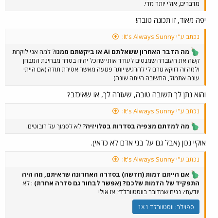
מדברים, אולי יותר מדי.
יפה מאוד, זו תכונה טובה!
נכתב ע"י It's Always Sunny:
מה הדבר האחרון ששאלתם AI או ביקשתם ממנו
? למה אני לוקחת
קשה את העובדה שמנסים לעודד אותי שהכל יהיה בסדר מבחינת המבחן
ולמה זה דווקא גורם לי להרגיש יותר פגועה מאשר אסירת תודה (אם הייתי
עונה אתמול, התשובה הייתה שונה)
והוא נתן לך תשובה טובה, שעזרה לך, או שאיכזב?
נכתב ע"י It's Always Sunny:
מה למדתם מצפיה בסדרות בטלויזיה
? לא לסמוך על רובוטים.
אוקיי נכון (אבל גם על בני אדם לא כדאי).
נכתב ע"י It's Always Sunny:
אם הייתם דמות (חדשה) בסדרה האחרונה שראיתם, מה היה
התפקיד של הדמות שלכם? (אפשר לבחור גם סדרה אחרת)
: לא
יודעת? נניח שמדובר בווסטוורלד? אז אולי
ספוילר:
ווסטוורלד 1X1