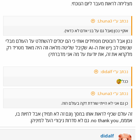
מצליחה לראות מעבר ליום הנוכחי.
נכתב ע"י Lhuna3:
אוקיי נכון (אבל גם על בני אדם לא כדאי).
נכון אבל רובוטים מפחידים אותי כי הם יכולים להשתלט על העולם מבלי
שנשים לב (יש את ה-AI שקיבל שליטה מלאה וזה היה מאוד מטריד רק
מלקרוא את זה, את יודעת על מה אני מדברת?)
נכתב ע"י didalf:
כנל
נכתב ע"י Lhuna3:
כן גם אני לא הייתי שורדת דקה בעולם הזה.
זה עולם שכיף לראות אותו במסך (וגם זה לא תמיד) אבל לחיות בו,
אמממ, no thank you. גם לא סדרות גיבורי העל למיניהן.
didalf