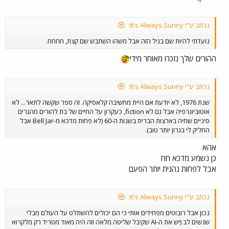
נכתב ע"י It's Always Sunny:
נועדתי להיות שם בגיל הזה אבל משהו השתבש שם קצת, חחחח.
ההורים שלך נזכרו מאוחר מידי
נכתב ע"י It's Always Sunny:
שנת 1976, לא יודעת אם היית מחשיבה קלאסיקה. זה ספר שקשה לתאר... לא
אוטוביוגרפיה אבל גם לא fiction, כעקרון על החיים של בת להורים מהגרים
סיניים שחיה בארצות הברית בשנות ה-60 (לא פחות מדכא מ-Bell Jar אבל
החליק לי בגרון יותר טוב).
אהא
כן נשמע מדכא חח
אבל לפחות נהנית יותר הפעם
נכתב ע"י It's Always Sunny:
נכון אבל רובוטים מפחידים אותי כי הם יכולים להשתלט על העולם מבלי
שנשים לב (יש את ה-AI שקיבל שליטה מלאה וזה היה מאוד מטריד רק מלקרוא