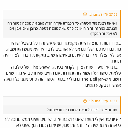
נכתב ע"י Lhuna3:
וואי את הצגת מול הכיתה? כל הכבוד!! איך זה הלך? (ואם את מוכנה לספר מה
הצגתם, כמה זמן זה היה או כל פרט שאת מוכנה לספר, כמובן שאני אבין אם
לא אבל זה מסקרן)
בסדר גמור. המרצה הייתה מקסימה וממש עשתה הכל בשביל שיהיה
נוח. גם הפרטנר שלי וגם אני לא אוהבים לדבר אז היא ממש התחשבה.
אני לא הצלחתי לדבר לעיתים ובאיזשהו שלב נתקעתי, הבחור לצידי היה
תותח.
דיברנו על סיפור שהיה צריך לקרוא בכיתה, The Shawl של סילביה
פלאת', סיפור על השואה והתמודדות עם החיים שאחרי, בואי נגיד שאם
חשבתי ש-The Bell Jar גרם לי לבכות, הספר הזה סחט ממני כל דמעה
אפשרית בקטע מסוים.
נכתב ע"י Lhuna3:
מתי זה אמור לקרות? והאם יש תוכניות ספציפיות?
לא יודעת ואין לי משהו שאני חושבת עליו, יש ימים שאני ממש מחכה לזה
כי אז זה אומר שיהיה לי יותר זמן פנוי, יש ימים (כמו היום) שאני לא