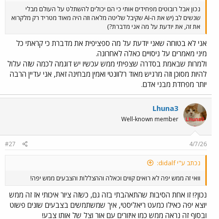
נכון אבל רובוטים מפחידים אותי כי הם יכולים להשתלט על העולם מבלי
שנשים לב (יש את ה-AI שקיבל שליטה מלאה וזה היה מאוד מטריד רק מלקרוא
את זה, את יודעת על מה אני מדברת?)
אני לא בטוחה שאני יודעת על מה ספציפית את מדברת כי קראתי כל
מיני מאמרים על ניסויים כאלה לאחרונה.
ולמרות שבאמת בסדרה שצפיתי ממש עכשיו יש דוגמה לכמה שזה עלול
להיות מסוכן וזה מרגיש מאוד רלוונטי ואמין מבחינה זאת, אני עדיין הרבה
יותר מפחדת מבני אדם.
Lhuna3
Well-known member
#27
4/7/26
נכתב ע"י didalf:
וואי זה ממש יפה לא רואים קווים וכאלה וההצללות והצבעים ממש יפה!
נכון?! זו אחת הסיבות שהתאהבתי בזה גם, כשזה ציור איכותי אז זה ממש
יוצא יפה כאילו כמעט ריאליסטי, איך שמשתמשים בצבעים שונים פשוט
ובסוף זה נראה ממש כמו איזורים עם אור וצל של אותו צבע!