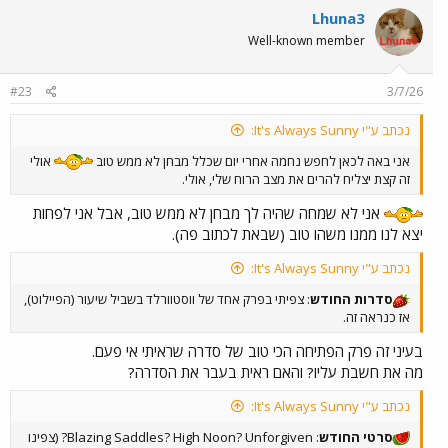
Lhuna3
Well-known member
#23
3/7/26
נכתב ע"י It's Always Sunny:
אני באה לכאן לחפש נחמה אחרי יום שכלל מבחן לא ממש טוב
אולי
זה קצת יצליח להרים את מצב הרוח שלי, אולי.
אני לא שמחה שהיה לך מבחן לא ממש טוב, אבל אני לפחות
יצא לנו ממנו משהו טוב (שבאת לכתוב פה).
נכתב ע"י It's Always Sunny:
סדרות החודש
: צפיתי בפרק אחד של ווסטוורלד בשביל שיעור (הפיילוט),
אז כנראה זה.
בעיני זה פרק הפתיחה הכי טוב של סדרה שראיתי אי פעם.
מה את חשבת עליו? והאם ראית בעבר את הסדרה?
נכתב ע"י It's Always Sunny:
סרטי החודש
: Blazing Saddles? High Noon? Unforgiven? (צפינו