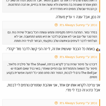
לראות משהו שרציתי לראות על חשבון התואר. אבל זה מסוג הסדרות שאני כל
הזמן אומרת שאצפה בה מתישהו ולא עושה את זה בחיים, אז הנה ההזדמנות.
כן הבנתי שבשלב מסוים היא מתדרדרת.
זה נכון, אבל עונה 1 עדיין מעולה.
נכתב ע"י It's Always Sunny:
בסדר גמור. המרצה הייתה מקסימה וממש עשתה הכל בשביל שיהיה נוח. גם
הפרטנר שלי וגם אני לא אוהבים לדבר אז היא ממש התחשבה. אני לא
הצלחתי לדבר לעיתים ובאיזשהו שלב נתקעתי, הבחור לצידי היה תותח.
באמת כל הכבוד שעשית את זה, לי זה הכי קשה לדבר מול "קהל".
נכתב ע"י It's Always Sunny:
דיברנו על סיפור שהיה צריך לקרוא בכיתה, The Shawl של סילביה פלאת',
סיפור על השואה והתמודדות עם החיים שאחרי, בואי נגיד שאם חשבתי ש-
The Bell Jar גרם לי לבכות, הספר הזה סחט ממני כל דמעה אפשרית בקטע
מסוים.
אני צריכה לקרוא אותו יום אחד, אני אוהבת שספרים גורמים לי לבכות,
אבל כרגע זה כבד לי מדי.
נכתב ע"י It's Always Sunny: