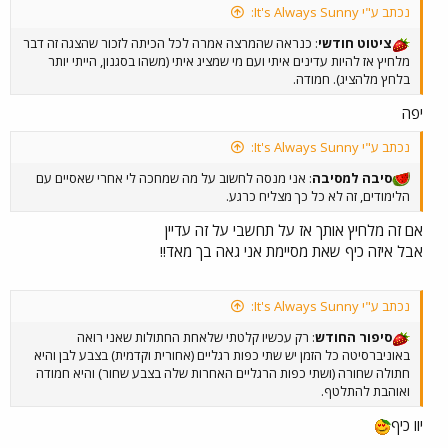
נכתב ע"י It's Always Sunny:
ציטוט חודשי
: כנראה שהמרצה אמרה לכל הכיתה לזכור שהצגה זה דבר
מלחיץ אז להיות עדינים איתי ועם מי שמציג איתי (משהו בסגנון, הייתי יותר
בלחץ מלהציג). חמודה.
יפה
נכתב ע"י It's Always Sunny:
סיבה למסיבה
: אני מנסה לחשוב על מה שמחכה לי אחרי שאסיים עם
הלימודים, זה לא כל כך מצליח כרגע.
אם זה מלחיץ אותך אז על תחשבי על זה עדיין
אבל איזה כיף שאת מסיימת אני גאה בך מאד!!
נכתב ע"י It's Always Sunny:
סיפור החודש
: רק עכשיו קלטתי שלאחת החתולות שאני רואה
באוניברסיטה כל הזמן יש שתי כפות רגליים (אחורית וקדמית) בצבע לבן והיא
חתולה שחורה (ושתי כפות הרגליים האחרות שלה בצבע שחור) והיא חמודה
ואוהבת להתלטף.
יוו כיף