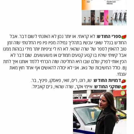
ספרי החודש
: לא קראתי. או יותר נכון לא האזנתי לשום דבר. אבל
החודש בגלל שאני עכשיו בתהליך גמילה מפיו פיו פיו החלטתי שזה זמן
טוב להאזין לספר של שרה שהאי. לא היו לי ציפיות יותר מידי גבוהות ממנו
אבל קיוויתי שיהיו בו קטע קטעים חמודים או משעשעים. שום דבר לא
הכין אותי לפרק שלם שבו היא החליטה שזה הכרחי ללמד אותנו איך לתת
BJ. כולל החשיבות של גאג. אני לא יכולה להאשים אף אחד חוץ מאת
עצמי.
דמויות החודש
: שו, רוט, ריס, זואי, פאסקו, פינץ', בר.
שחקני החודש
: איימי אקר, שרה שהאי, ג'ים קאביזל.