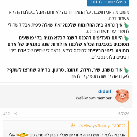
ספוילר:
ווסטוורלד 1X1
משום מה אני חושבת על המאה הרבה לאחרונה אבל בעולם הזה לא
אשרוד דקה.
איך נראה בית החלומות שלכם
? זאת שאלה כיפית אבל קשה לי
לחשוב על תשובה כרגע.
הייתם מעדיפים להכנס לשנה לכלא (נניח בלי פושעים
מסוכנים בסביבת הכלא שלכם) או לחיות שנה בתנאים של אדם
ממוצע בימי הביניים
? להיכנס לכלא, נראה לי שחיים של אדם בימי
הביניים בלתי נסבלים.
עוד משהו, שיר, חידה, תמונה, סרטון, בדיחה שתרצו לשתף
?
לא, נראה לי שזה מספיק לי להיום.
didalf
Well-known member
#22
3/7/26
נכתב ע"י It's Always Sunny:
אני באה לכאן לחפש נחמה אחרי יום שכלל מבחן לא ממש טוב
אולי