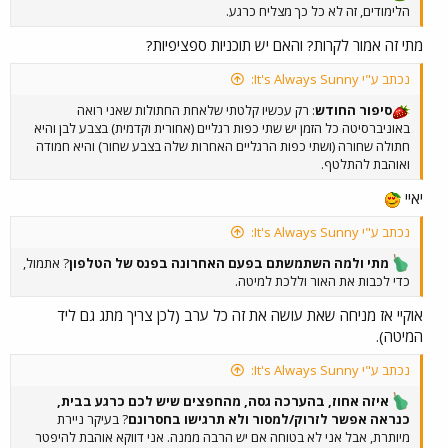
הלימודים, זה לא כל כך מצליח כרגע.
מתי זה אמור לקרות? והאם יש תוכניות ספציפיות?
נכתב ע"י It's Always Sunny:
סיפור החודש
: רק עכשיו קלטתי שלאחת החתולות שאני רואה
באוניברסיטה כל הזמן יש שתי כפות רגליים (אחורית וקדמית) בצבע לבן והיא
חתולה שחורה (ושתי כפות הרגליים האחרות שלה בצבע שחור) והיא חמודה
ואוהבת להתלטף.
יאיי
נכתב ע"י It's Always Sunny:
מתי ולמה השתמשתם בפעם האחרונה בפנס של הטלפון
? אתמול,
כדי לכבות את האור וללכת למיטה.
אוקיי אז מניחה שאת עושה את זה כל ערב (לכן צריך מתג גם ליד
המיטה).
נכתב ע"י It's Always Sunny:
איזה אחוז, בהערכה גסה, מהחפצים שיש לכם כרגע בבית,
כנראה אפשר לזרוק/למסור ולא תרגישו בחסרונם
? בעיקר ניירת
מיותרת, אבל אני לא בטוחה אם יש הרבה ממנה. אני דווקא אוהבת להיפטר