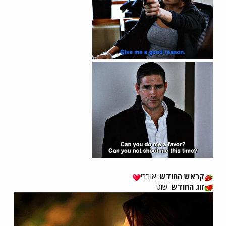
קראש החודש
: אוברי
זוג החודש
: שוט