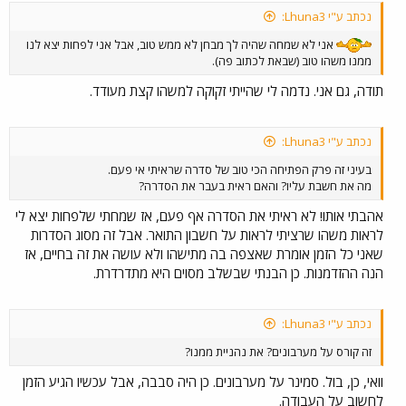
נכתב ע"י Lhuna3:
אני לא שמחה שהיה לך מבחן לא ממש טוב, אבל אני לפחות יצא לנו
ממנו משהו טוב (שבאת לכתוב פה).
תודה, גם אני. נדמה לי שהייתי זקוקה למשהו קצת מעודד.
נכתב ע"י Lhuna3:
בעיני זה פרק הפתיחה הכי טוב של סדרה שראיתי אי פעם.
מה את חשבת עליו? והאם ראית בעבר את הסדרה?
אהבתי אותו! לא ראיתי את הסדרה אף פעם, אז שמחתי שלפחות יצא לי
לראות משהו שרציתי לראות על חשבון התואר. אבל זה מסוג הסדרות
שאני כל הזמן אומרת שאצפה בה מתישהו ולא עושה את זה בחיים, אז
הנה ההזדמנות. כן הבנתי שבשלב מסוים היא מתדרדרת.
נכתב ע"י Lhuna3:
זה קורס על מערבונים? את נהניית ממנו?
וואי, כן, בול. סמינר על מערבונים. כן היה סבבה, אבל עכשיו הגיע הזמן
לחשוב על העבודה.