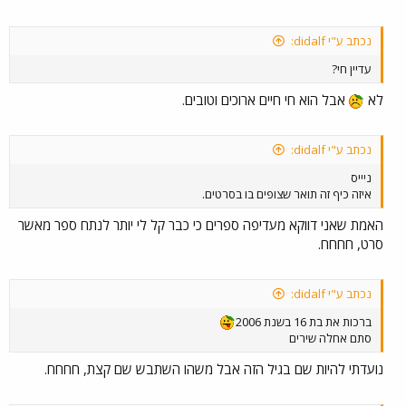
נכתב ע"י didalf:
עדיין חי?
לא
אבל הוא חי חיים ארוכים וטובים.
נכתב ע"י didalf:
ניייס
איזה כיף זה תואר שצופים בו בסרטים.
האמת שאני דווקא מעדיפה ספרים כי כבר קל לי יותר לנתח ספר מאשר
סרט, חחחח.
נכתב ע"י didalf:
ברכות את בת 16 בשנת 2006
סתם אחלה שירים
נועדתי להיות שם בגיל הזה אבל משהו השתבש שם קצת, חחחח.