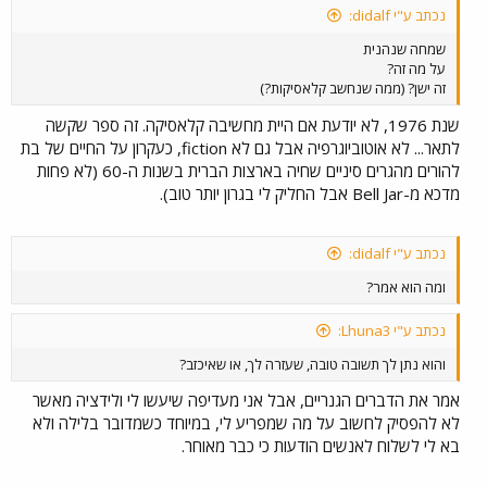
נכתב ע"י didalf:
שמחה שנהנית
על מה זה?
זה ישן? (ממה שנחשב קלאסיקות?)
שנת 1976, לא יודעת אם היית מחשיבה קלאסיקה. זה ספר שקשה
לתאר... לא אוטוביוגרפיה אבל גם לא fiction, כעקרון על החיים של בת
להורים מהגרים סיניים שחיה בארצות הברית בשנות ה-60 (לא פחות
מדכא מ-Bell Jar אבל החליק לי בגרון יותר טוב).
נכתב ע"י didalf:
ומה הוא אמר?
נכתב ע"י Lhuna3:
והוא נתן לך תשובה טובה, שעזרה לך, או שאיכזב?
אמר את הדברים הגנריים, אבל אני מעדיפה שיעשו לי ולידציה מאשר
לא להפסיק לחשוב על מה שמפריע לי, במיוחד כשמדובר בלילה ולא
בא לי לשלוח לאנשים הודעות כי כבר מאוחר.