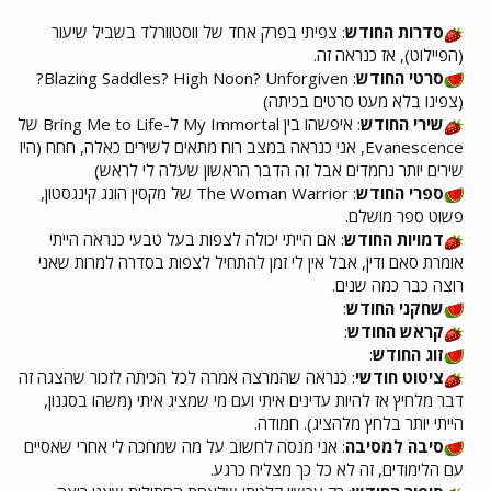
סדרות החודש
: צפיתי בפרק אחד של ווסטוורלד בשביל שיעור
(הפיילוט), אז כנראה זה.
סרטי החודש
: Blazing Saddles? High Noon? Unforgiven?
(צפינו בלא מעט סרטים בכיתה)
שירי החודש
: איפשהו בין My Immortal ל-Bring Me to Life של
Evanescence, אני כנראה במצב רוח מתאים לשירים כאלה, חחח (היו
שירים יותר נחמדים אבל זה הדבר הראשון שעלה לי לראש)
ספרי החודש
: The Woman Warrior של מקסין הונג קינגסטון,
פשוט ספר מושלם.
דמויות החודש
: אם הייתי יכולה לצפות בעל טבעי כנראה הייתי
אומרת סאם ודין, אבל אין לי זמן להתחיל לצפות בסדרה למרות שאני
רוצה כבר כמה שנים.
שחקני החודש
:
קראש החודש
:
זוג החודש
:
ציטוט חודשי
: כנראה שהמרצה אמרה לכל הכיתה לזכור שהצגה זה
דבר מלחיץ אז להיות עדינים איתי ועם מי שמציג איתי (משהו בסגנון,
הייתי יותר בלחץ מלהציג). חמודה.
סיבה למסיבה
: אני מנסה לחשוב על מה שמחכה לי אחרי שאסיים
עם הלימודים, זה לא כל כך מצליח כרגע.