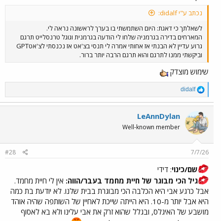
נכתב ע"י didalf:
לשאלתך כי דאגת: היום השתמשתי בו בערך לראשונה נראה לי.
המארחים בדירה בגרמניה שלחו לי הודעה בגרמנית וגוגל טרנסלייט תרגם
גרוע עדיין לא הבנתי אז אחותי אמרה לי תנסי בצ'אט אז נכנסתי לצ'אטGPT
וביקשתי ממנו לתרגם והוא תרגם הרבה יותר ברור.
שימוש מוצדק
R
didalf
e
a
c
LeAnnDylan
t
Well-known member
i
o
n
#28
7/7/26
s
:
שם/כינוי
: דידי
גיל הכי מבוגר של חיית מחמד בעבר/הווה:
אין לי חיית מחמד.
אבל כרגע אבי היא הכלבה הכי מבוגרת בבית שלנו. לא יודעת בת כמה
היא אבל יותר מ-10. היא הייתה שייכת לאחיין של השותפה שהיה אוהד
מושבע של האיגלס, ובגלל שהוא זרק את אבי עלינו ולא בא לאסוף