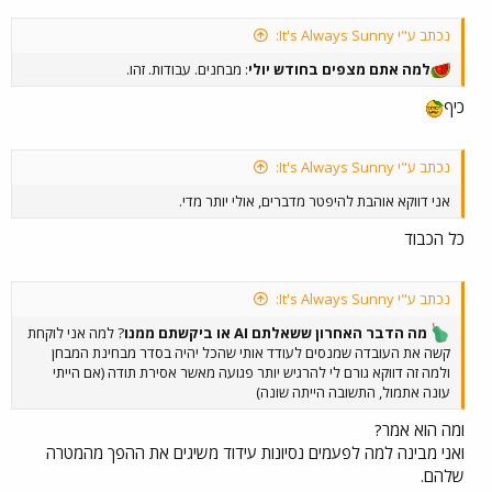
נכתב ע"י It's Always Sunny:
למה אתם מצפים בחודש יולי
: מבחנים. עבודות. זהו.
כיף
נכתב ע"י It's Always Sunny:
אני דווקא אוהבת להיפטר מדברים, אולי יותר מדי.
כל הכבוד
נכתב ע"י It's Always Sunny:
מה הדבר האחרון ששאלתם AI או ביקשתם ממנו
? למה אני לוקחת
קשה את העובדה שמנסים לעודד אותי שהכל יהיה בסדר מבחינת המבחן
ולמה זה דווקא גורם לי להרגיש יותר פגועה מאשר אסירת תודה (אם הייתי
עונה אתמול, התשובה הייתה שונה)
ומה הוא אמר?
ואני מבינה למה לפעמים נסיונות עידוד משיגים את ההפך מהמטרה
שלהם.