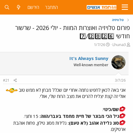
התחבר
הירשם
טלוויזיה
פורום טלויזיה ואוצרות המוות - יולי 2026 - שרשור
חודשי 7️⃣/2️⃣0️⃣2️⃣6️⃣
פ
פ
1/7/26
Lhuna3
ו
ו
ת
ר
It's Always Sunny
ח
ס
Well-known member
ה
ם
נ
ב
ו
ת
#21
3/7/26
ש
א
א
ר
אני באה לכאן לחפש נחמה אחרי יום שכלל מבחן לא ממש טוב
י
אולי זה קצת יצליח להרים את מצב הרוח שלי, אולי.
ך
שם/כינוי
:
גיל הכי מבוגר של חיית מחמד בעבר/הווה:
15 וחצי.
סוג גלידה אהוב (לא טעם):
גלידות מסוג טילון, פחות אוהבת
ארטיקים.