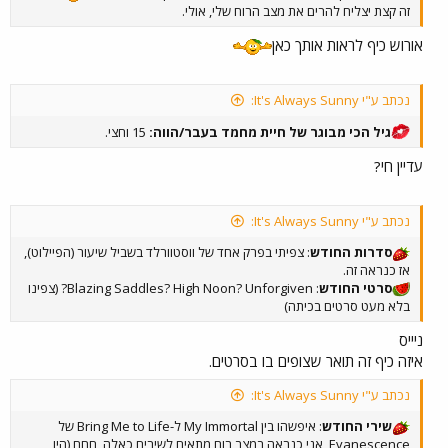
זה קצת יצליח להרים את מצב הרוח שלי, אולי.
אורוש כיף לראות אותך כאן
נכתב ע"י It's Always Sunny:
גיל הכי מבוגר של חיית מחמד בעבר/הווה:
15 וחצי.
עדיין חי?
נכתב ע"י It's Always Sunny:
סדרות החודש
: צפיתי בפרק אחד של ווסטוורלד בשביל שיעור (הפיילוט),
אז כנראה זה.
סרטי החודש
: Blazing Saddles? High Noon? Unforgiven? (צפינו
בלא מעט סרטים בכיתה)
ניייס
איזה כיף זה תואר שצופים בו בסרטים.
נכתב ע"י It's Always Sunny:
שירי החודש
: איפשהו בין My Immortal ל-Bring Me to Life של
Evanescence, אני כנראה במצב רוח מתאים לשירים כאלה, חחח (היו