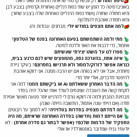
סיפור החודש
: רק עכשיו קלטתי שלאחת החתולות שאני רואה
באוניברסיטה כל הזמן יש שתי כפות רגליים (אחורית וקדמית) בצבע לבן
והיא חתולה שחורה (ושתי כפות הרגליים האחרות שלה בצבע שחור)
והיא חמודה ואוהבת להתלטף.
למה אתם מצפים בחודש יולי
: מבחנים. עבודות. זהו.
מתי ולמה השתמשתם בפעם האחרונה בפנס של הטלפון
?
אתמול, כדי לכבות את האור וללכת למיטה.
ספרו לנו על משהו יצירתי שעשיתם
:
איזה אחוז, בהערכה גסה, מהחפצים שיש לכם כרגע בבית,
כנראה אפשר לזרוק/למסור ולא תרגישו בחסרונם
? בעיקר ניירת
מיותרת, אבל אני לא בטוחה אם יש הרבה ממנה. אני דווקא אוהבת
להיפטר מדברים, אולי יותר מדי.
מה הדבר האחרון ששאלתם AI או ביקשתם ממנו
? למה אני
לוקחת קשה את העובדה שמנסים לעודד אותי שהכל יהיה בסדר
מבחינת המבחן ולמה זה דווקא גורם לי להרגיש יותר פגועה מאשר אסירת
תודה (אם הייתי עונה אתמול, התשובה הייתה שונה)
מה למדתם מצפיה בסדרות בטלויזיה
? לא לסמוך על רובוטים.
אם הייתם דמות (חדשה) בסדרה האחרונה שראיתם, מה היה
התפקיד של הדמות שלכם? (אפשר לבחור גם סדרה אחרת)
: לא
יודעת? נניח שמדובר בווסטוורלד? אז אולי