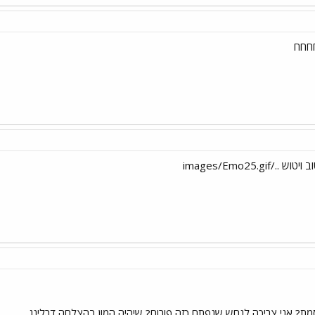
חחח
מת? אני צריכה לנחש שנפתח כזה פורום? שיהיה המון בהצלחה דרלינג.