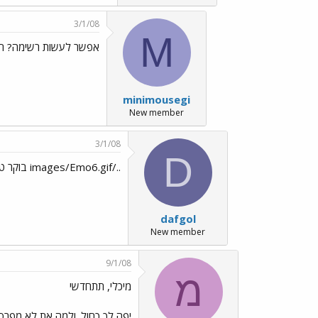
3/1/08
M
אפשר לעשות רשימה? ח
minimousegi
New member
3/1/08
D
../images/Emo6.gif בוקר טוב ויטוש ../images/Emo25.gif
dafgol
New member
9/1/08
מ
מיכלי, תתחדשי
יפה לך כחול. ולמה את לא מפרס