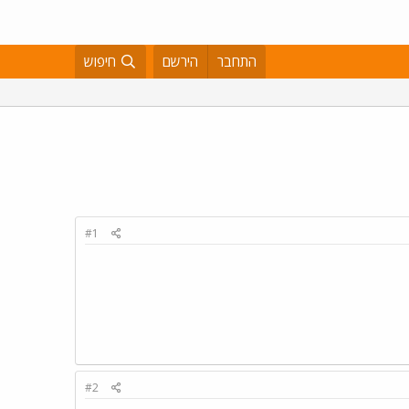
התחבר
הירשם
חיפוש
#1
#2