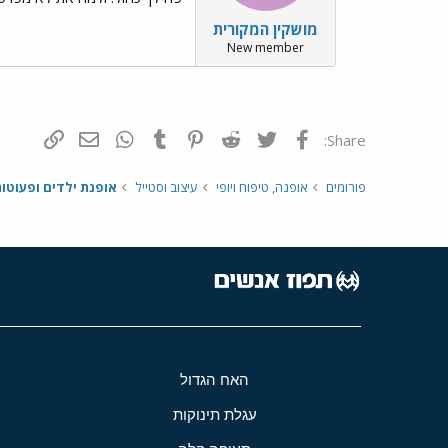
מושקין המקורית
New member
פייסבוק
Twitter
Reddit
Pinterest
Tumblr
WhatsApp
דואר אלקטרונ
הוסף קי
Share:
פורומים
אופנה, טיפוח ויופי
עיצוב וסטייל
אופנת ילדים ופעוטו
האח הגדול
עגלת תינוקות