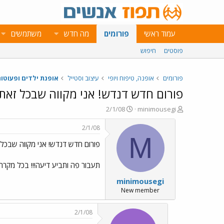
עמוד ראשי
פורומים
מה חדש
משתמשים
פוסטים
חיפוש
פורומים
אופנה, טיפוח ויופי
עיצוב וסטייל
אופנת ילדים ופעוטו
פורום חדש דנדש! אני מקווה שבכל זאת
פ
פ
2/1/08
minimousegi
ו
ו
ת
ר
2/1/08
ח
ס
M
פורום חדש דנדש! אני מקווה שבכל 
ה
ם
נ
ב
ו
ת
תעבור פה ותביע דיעה!!! בכל מקרה
ש
א
minimousegi
א
ר
י
New member
ך
2/1/08