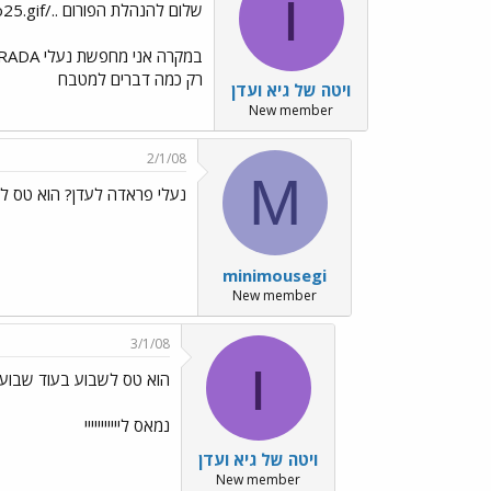
ו
שלום להנהלת הפורום ../images/Emo25.gif
במקרה אני מחפשת נעלי PRADA לעדן...אולי תוכלי לעזור לי???
רק כמה דברים למטבח
ויטה של גיא ועדן
New member
2/1/08
M
נעלי פראדה לעדן? הוא טס לשב
minimousegi
New member
3/1/08
ו
הוא טס לשבוע בעוד שבועיים ../Emo3.gif
נמאס לייייייייייי
ויטה של גיא ועדן
New member