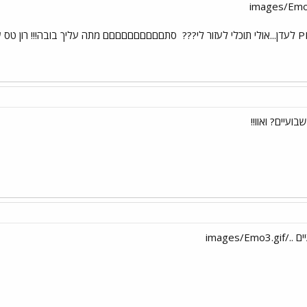
סתםםםםםםםםםם מתה עליך בובה!!! רון טס עוד 
ועיים? ואוו!!
images/