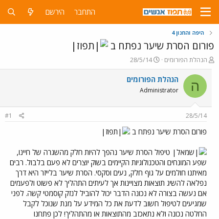
התחבר
הירשם
היפה והחנון 4
פורום הסרת שיער נפתח ב
פ
פ
הנהלת הפורומים
28/5/14
ו
ו
ת
ר
הנהלת הפורומים
ה
ח
ס
Administrator
ה
ם
נ
ב
ו
ת
#1
28/5/14
ש
א
א
ר
פורום הסרת שיער נפתח ב
י
ך
טיפול הסרת שיער נהפך להיות חלק מהשגרה של חיינו,
שפע המונחים והטכנולוגיות הקיימים בשוק יוצרים לא פעם בלבול. רבים
מאיתנו חולמים על גוף חלק, נעים וסקסי. הסרת שיער בלייזר היא דרך
נפלאה להשיג תוצאות מצויינות אך לעיתים התהליך לא פשוט ולפעמים
אם נעשה בצורה לא נכונה הדבר יכול להוביל לנזק קוסמטי קשה. לפני
שמגיעים לטיפול חשוב לדעת את כל המידע על מנת שנוכל לקבל
החלטה נכונה ולא נתאכזב מהתוצאות או מהתהליך! לכן פתחנו