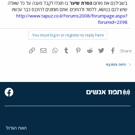
בשבילכם את פורום
הסרת שיער
בו תוכלו לקבל מענה על כל שאלה
שיש לכם בנושא, ללמוד ולהחכים. אתם מומזנים להיכנס כבר עכשיו:
http://www.tapuz.co.il/Forums2008/forumpage.aspx?
forumid=2398
You must log in or register to reply here.
פייסבוק
Twitter
Reddit
Pinterest
Tumblr
WhatsApp
דואר אלקטרוני
הוסף קישור
Share:
היפה והחנון 4
האח הגדול