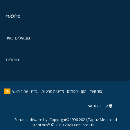
סלולארי
מבשלים כשר
חתולים
צור קשר
תקנון הפורום
מדיניות פרטיות
עזרה
עמוד ראשי
עברית (he_IL)
Forum software by
Copyright©1996-2021,Tapuz Media Ltd.
®
XenForo
© 2010-2020 XenForo Ltd.