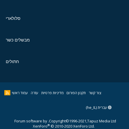
סלולארי
מבשלים כשר
חתולים
צור קשר
תקנון הפורום
מדיניות פרטיות
עזרה
עמוד ראשי
עברית (he_IL)
Forum software by
Copyright©1996-2021,Tapuz Media Ltd.
®
XenForo
© 2010-2020 XenForo Ltd.