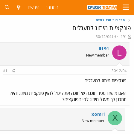
התחבר
הירשם
פתרונות טכנולוגיים
פונקציות מיתוג למעגלים
פ
פ
30/12/04
ll191
ו
ו
ת
ר
ll191
L
ח
ס
New member
ה
ם
נ
ב
ו
ת
#1
30/12/04
ש
א
א
ר
פונקציות מיתוג למעגלים
י
ך
האם מישהו מכיר תוכנה שלתוכה אתה יכול להזין פונקציית מיתוג והיא
תתכנן לך מעגל מיתוג לפי הפונקציה?
xomri
X
New member