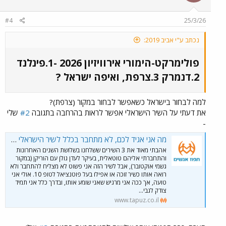
#4
25/3/26
נכתב ע"י אביב 2019:
פולימרקט-הימורי אירוויזיון 2026 -1.פינלנד
2.דנמרק 3.צרפת, ואיפה ישראל ?​
למה לבחור בישראל כשאפשר לבחור במקור (צרפת)?
את דעתי על השיר הישראלי אפשר לראות בהרחבה בתגובה
#2
שלי
-
מה אני אגיד לכם, לא מתחבר בכלל לשיר הישראלי לאירוויזיון השנה שנחשף אמש
אהבתי מאוד את 3 השירים ששלחנו בשלושת השנים האחרונות
והתחברתי אליהם טוטאלית, בעיקר לעדן גולן עם הוריקן (במקור
גשמי אוקטובר), אבל לשיר הזה אני פשוט לא מצליח להתחבר ולא
רואה אותו כשיר זוכה או אפילו בעל פוטנציאל לטופ 10. אולי אני
טועה, אך ככה אני מרגיש שאני שומע אותו, ובדרך כלל אני תמיד
צודק לגבי...
www.tapuz.co.il