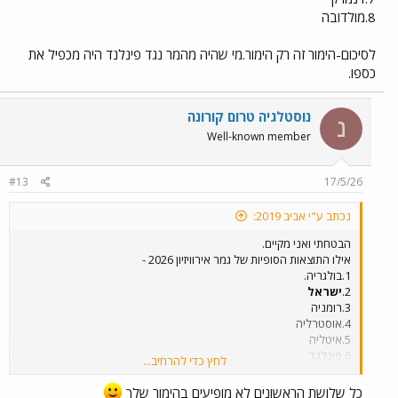
8.מולדובה
לסיכום-הימור זה רק הימור.מי שהיה מהמר נגד פינלנד היה מכפיל את
כספו.
נוסטלגיה טרום קורונה
נ
Well-known member
#13
17/5/26
נכתב ע"י אביב 2019:
הבטחתי ואני מקיים.
אילו התוצאות הסופיות של גמר אירוויזיון 2026 -
1.בולגריה.
2.
ישראל
3.רומניה
4.אוסטרליה
5.איטליה
6.פינלנד
לחץ כדי להרחיב...
7.דנמרק
8.מולדובה
כל שלושת הראשונים לא מופיעים בהימור שלך