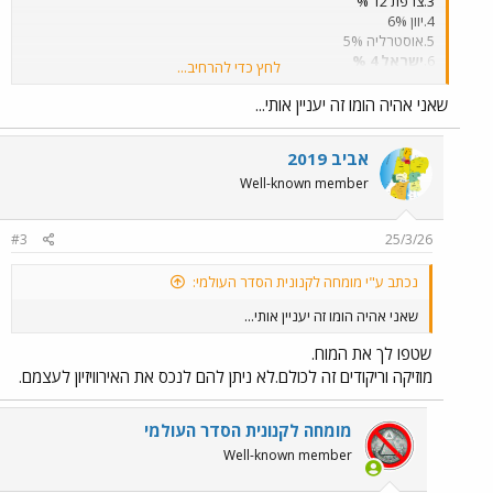
3.צרפת 12 %
4.יוון 6%
5.אוסטרליה 5%
6.
ישראל 4 %
לחץ כדי להרחיב...
7.שוודיה 4%
8.איטליה 3 %.
שאני אהיה הומו זה יעניין אותי...
בהצלחה לנו.לפי דעתי ישראל ראויה בוודאות למקום ראשון.רק בגלל
המלחמה,המוסלמים,
אביב 2019
ופוליטיקה זה לא יקרה.
Well-known member
המלצה-להעתיק ולשמור את הנתונים האלה.נתראה במוצ"ש 16.05.2026
ונבדוק
כמה נכונים ההימורים האלה.
#3
25/3/26
נכתב ע"י מומחה לקנונית הסדר העולמי:
שאני אהיה הומו זה יעניין אותי...
שטפו לך את המוח.
מוזיקה וריקודים זה לכולם.לא ניתן להם לנכס את האירוויזיון לעצמם.
מומחה לקנונית הסדר העולמי
Well-known member