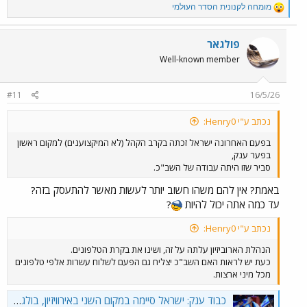
R
מומחה לקנונית הסדר העולמי
e
a
c
פולגאר
t
Well-known member
i
o
n
#11
16/5/26
s
:
נכתב ע"י Henry0:
בפעם האחרונה ישראל זכתה בקרב הקהל (לא המיקצוענים) למקום ראשון
בפער ענק,
סביר שזו היתה עבודה של השב"כ.
באמת? אין להם משהו חשוב יותר לעשות מאשר להתעסק בזה?
עד כמה אתה יכול להיות
?
נכתב ע"י Henry0:
הנהלת הארוביזיון עלתה על זה, ושינו את בקרת הטלפונים.
כעת יש לראות האם השב"כ יצליח גם הפעם לשלוח עשרות אלפי טלפונים
מכל מיני ארצות.
כבוד ענק: ישראל סיימה במקום השני באירוויזיון, בולגריה זכתה