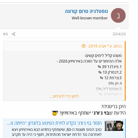
ופוליטיקה זה לא יקרה.
נוסטלגיה טרום קורונה
נ
המלצה-להעתיק ולשמור את הנתונים האלה.נתראה במוצ"ש 16.05.2026
Well-known member
ונבדוק
כמה נכונים ההימורים האלה.
#6
30/4/26
נכתב ע"י אביב 2019:
משהו קליל לימים קשים-
אלה ההימורים על הזוכה באירוויזיון 2026 -
1.פינלנד 39 %
2.דנמרק 13 %
3.צרפת 12 %
4.יוון 6%
5.אוסטרליה 5%
6.
ישראל 4 %
לחץ כדי להרחיב...
7.שוודיה 4%
8.איטליה 3 %.
היכן בריטניה?
בהצלחה לנו.לפי דעתי ישראל ראויה בוודאות למקום ראשון.רק בגלל
הידעת ש
בוי ג'ורג'
ישתתף באירוויזיון?
המלחמה,המוסלמים,
ופוליטיקה זה לא יקרה.
הזמר בוי ג'ורג' נקלע לזירת הפיגוע בלונדון: "הייתה פאניקה, צריכים לתמוך ביהודים"
כוכב הפופ משנות ה-80, שישתתף בחודש הבא באירוויזיון ויצא
המלצה-להעתיק ולשמור את הנתונים האלה.נתראה במוצ"ש 16.05.2026
לאחרונה נגד הדחת ישראל מהתחרות, חשף כי היה עד מקרוב