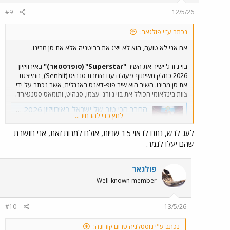
#9
12/5/26
נכתב ע"י פולגאר:
אם אני לא טועה, הוא לא ייצג את בריטניה אלא את סן מרינו.
בוי ג'ורג' ישיר את השיר
"Superstar" (סופרסטאר)"
באירוויזיון
2026 כחלק משיתוף פעולה עם הזמרת סנהיט (Senhit), המייצגת
את סן מרינו. השיר הוא שיר פופ-דאנס באנגלית, אשר נכתב על ידי
צוות בינלאומי הכולל את בוי ג'ורג' עצמו, סנהיט, ותומאס סטנגארד.
החבר הכי טוב של ישראל באירוויזיון 2026 הולך להפתיע את כולם
לחץ כדי להרחיב...
האם נציג סן מרינו באירוויזיון 2026, בוי ג'ורג' (Boy
George), יעלה היום על הבמה? אחרי הקריאות נגד
לעג לרש, נתנו לו אוי 15 שניות, אולם למרות זאת, אני חושבת
השתתפותו עם תמיכתו בישראל ואחרי שנעדר מקדם
שהם יעלו לגמר.
האירוויזיון הסן מרינזי, הזמר הבריטי תועד חוגג ערב
לפני החזרה הראשונה בוינה, אוסטריה.
www.euromix.co.il
פולגאר
Well-known member
#10
13/5/26
נכתב ע"י נוסטלגיה טרום קורונה: