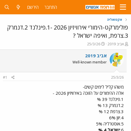
התחבר
הירשם
אקטואליה
פולימרקט-הימורי אירוויזיון 2026 -1.פינלנד 2.דנמרק
3.צרפת, ואיפה ישראל ?
פ
פ
אביב 2019
25/3/26
ו
ו
ת
ר
אביב 2019
ח
ס
Well-known member
ה
ם
נ
ב
ו
ת
#1
25/3/26
ש
א
א
ר
משהו קליל לימים קשים-
י
אלה ההימורים על הזוכה באירוויזיון 2026 -
ך
1.פינלנד 39 %
2.דנמרק 13 %
3.צרפת 12 %
4.יוון 6%
5.אוסטרליה 5%
6.
ישראל 4 %