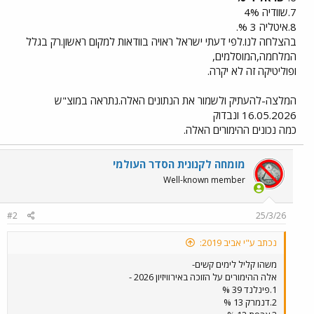
7.שוודיה 4%
8.איטליה 3 %.
בהצלחה לנו.לפי דעתי ישראל ראויה בוודאות למקום ראשון.רק בגלל
המלחמה,המוסלמים,
ופוליטיקה זה לא יקרה.
המלצה-להעתיק ולשמור את הנתונים האלה.נתראה במוצ"ש
16.05.2026 ונבדוק
כמה נכונים ההימורים האלה.
מומחה לקנונית הסדר העולמי
Well-known member
#2
25/3/26
נכתב ע"י אביב 2019:
משהו קליל לימים קשים-
אלה ההימורים על הזוכה באירוויזיון 2026 -
1.פינלנד 39 %
2.דנמרק 13 %