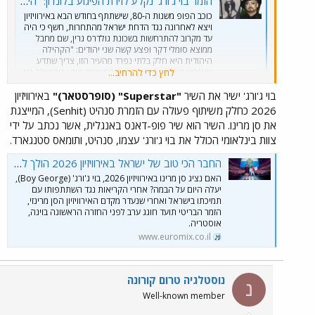
הזמר בוי ג'ורג' נקלע לזירת הפיגוע בלונדון: "הייתה פאניקה, צריכים לתמוך ביהודים"
כוכב הפופ משנות ה-80, שישתתף בחודש הבא באירוויזיון
ויצא לאחרונה נגד הדחת ישראל מהתחרות, חשף כי היה
עד מקרוב להתרחשות בשכונת גולדרס גרין, שם מחבל
ממוצא סומלי דקר ופצע קשה שני יהודים: "הקהילה
היהודית היא חלק בלתי נפרד מהעיר הזו, צריך שתדע
לחץ כדי להרחיב...
שאנחנו תומכים בה". קריאות "סטרמר פוגע ביהודים" נגד
רה"מ...
בוי ג'ורג' ישיר את השיר
"Superstar" (סופרסטאר)"
באירוויזיון
www.ynet.co.il
2026 כחלק משיתוף פעולה עם הזמרת סנהיט (Senhit), המייצגת
את סן מרינו. השיר הוא שיר פופ-דאנס באנגלית, אשר נכתב על ידי
אני מניחה שלא ישיר עם להקתו
מועדון תרבות
צוות בינלאומי הכולל את בוי ג'ורג' עצמו, סנהיט, ותומאס סטנגארד.
החבר הכי טוב של ישראל באירוויזיון 2026 הולך להפתיע את כולם
האם נציג סן מרינו באירוויזיון 2026, בוי ג'ורג' (Boy George),
יעלה היום על הבמה? אחרי הקריאות נגד השתתפותו עם
תמיכתו בישראל ואחרי שנעדר מקדם האירוויזיון הסן מרינזי,
הזמר הבריטי תועד חוגג ערב לפני החזרה הראשונה בוינה,
אוסטריה.
www.euromix.co.il
נוסטלגיה טרום קורונה
נ
Well-known member