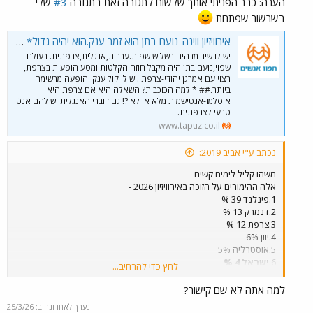
הערה: כבר הפניתי אותך שלשום לתגובה זאת בתגובה
#3
שלי
בשרשור שפתחת
-
אירוויזיון ווינה-נועם בתן הוא זמר ענק.הוא יהיה גדול* בצרפת.
יש לו שיר מדהים בשלוש שפות.עברית,אנגלית,צרפתית. בעולם
שפוי,נועם בתן היה מקבל חוזה הקלטות ומסע הופעות בצרפת,
רצוי עם אמרגן יהודי-צרפתי.יש לו קול ענק והופעה מרשימה
ביותר.## * למה הכוכבית? השאלה היא אם צרפת היא
איסלמו-אנטישמית מלא או לא ?! גם דוברי האנגלית יש להם אנטי
טבעי לצרפתית.
www.tapuz.co.il
נכתב ע"י אביב 2019:
משהו קליל לימים קשים-
אלה ההימורים על הזוכה באירוויזיון 2026 -
1.פינלנד 39 %
2.דנמרק 13 %
3.צרפת 12 %
4.יוון 6%
5.אוסטרליה 5%
6.
ישראל 4 %
לחץ כדי להרחיב...
7.שוודיה 4%
8.איטליה 3 %.
למה אתה לא שם קישור?
בהצלחה לנו.לפי דעתי ישראל ראויה בוודאות למקום ראשון.רק בגלל
נערך לאחרונה ב:
25/3/26
המלחמה,המוסלמים,