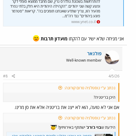
ונבדוק
להתרחשות בשכונת גולדרס גרין, שם מחבל ממוצא סומלי דקר
כמה נכונים ההימורים האלה.
ופצע קשה שני יהודים: "הקהילה היהודית היא חלק בלתי נפרד
מהעיר הזו, צריך שתדע שאנחנו תומכים בה". קריאות "סטרמר
פוגע ביהודים" נגד רה"מ...
www.ynet.co.il
אני מניחה שלא ישיר עם להקתו
מועדון תרבות
פולגאר
Well-known member
#8
4/5/26
נכתב ע"י נוסטלגיה טרום קורונה:
היכן בריטניה?
אם אני לא טועה, הוא לא ייצג את בריטניה אלא את סן מרינו.
נכתב ע"י נוסטלגיה טרום קורונה:
הידעת ש
בוי ג'ורג'
ישתתף באירוויזיון?