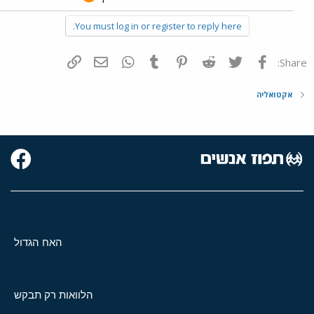
לסיכום-הימור זה רק הימור.מי שהיה מהמר נגד פינלנד היה מכפיל את
You must log in or register to reply here.
כספו.
פייסבוק
Twitter
Reddit
Pinterest
Tumblr
WhatsApp
דואר אלקטרוני
הוסף קישור
Share:
אקטואליה
האח הגדול
הלוואות רק תבקש