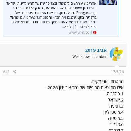
אחרי ביצוע מרשים ל"מישל" ובצל פרישה של חמש מדינות, ישראל
ונועם בתן סיימו במקום השני המדהים, כשרק הלהיט הבולגרי
Bangaranga גבר על בתן. זו זכייה ראשונה בהיסטוריה של
בולגריה. בתן: "שמענו את הבוז - והנפנו דגל וצעקנו 'עם ישראל
חי'" | ספרד החשיכה את המסך עם פתיחת התחרות: "שלום
וצדק לפלסטין" | לפני...
www.ynet.co.il
אביב 2019
Well-known member
#12
17/5/26
הבטחתי ואני מקיים.
אילו התוצאות הסופיות של גמר אירוויזיון 2026 -
1.בולגריה.
2.
ישראל
3.רומניה
4.אוסטרליה
5.איטליה
6.פינלנד
7.דנמרק