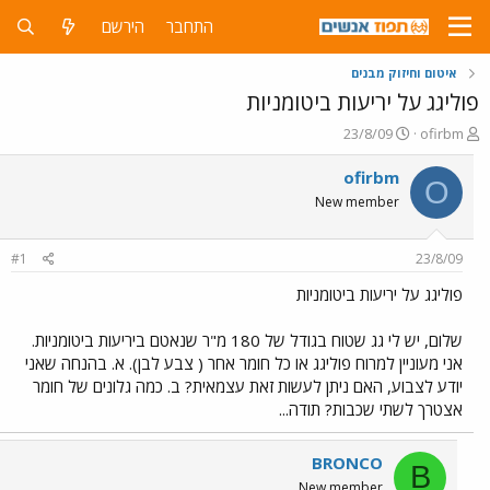
התחבר
הירשם
איטום וחיזוק מבנים
פוליגג על יריעות ביטומניות
פ
פ
23/8/09
ofirbm
ו
ו
ת
ר
ofirbm
O
ח
ס
New member
ה
ם
נ
ב
ו
ת
#1
23/8/09
ש
א
א
ר
פוליגג על יריעות ביטומניות
י
ך
שלום, יש לי גג שטוח בגודל של 180 מ"ר שנאטם ביריעות ביטומניות.
אני מעוניין למרוח פוליגג או כל חומר אחר ( צבע לבן). א. בהנחה שאני
יודע לצבוע, האם ניתן לעשות זאת עצמאית? ב. כמה גלונים של חומר
אצטרך לשתי שכבות? תודה...
BRONCO
B
New member