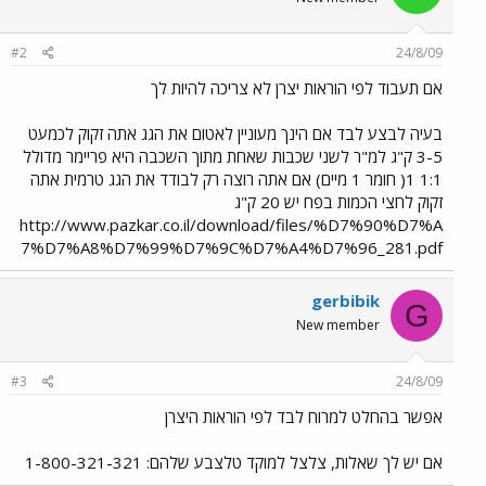
#2
24/8/09
אם תעבוד לפי הוראות יצרן לא צריכה להיות לך
בעיה לבצע לבד אם הינך מעוניין לאטום את הגג אתה זקוק לכמעט
3-5 ק"ג למ"ר לשני שכבות שאחת מתוך השכבה היא פריימר מדולל
1:1 1( חומר 1 מיים) אם אתה רוצה רק לבודד את הגג טרמית אתה
זקוק לחצי הכמות בפח יש 20 ק"ג
http://www.pazkar.co.il/download/files/%D7%90%D7%A
7%D7%A8%D7%99%D7%9C%D7%A4%D7%96_281.pdf
gerbibik
G
New member
#3
24/8/09
אפשר בהחלט למרוח לבד לפי הוראות היצרן
אם יש לך שאלות, צלצל למוקד טלצבע שלהם: 1-800-321-321