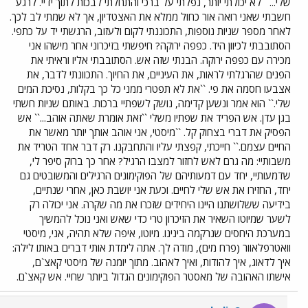
שלי...`` לא יכולתי יותר, נפלתי על ברכי והתחלתי לבכות לתוך ידיי. לרגע
חשבתי שאני רואה אור כחול ממלא את האצטדיון, אך לא שמתי לב לכך.
לאחר מספר שניות נוספות, התכוננתי לקום ולעזוב, הרגשתי יד על כתפי.
הסתובבתי לכיוון היד. כפפה ירוקה? חיפשתי בזיכרוני אחר מישהו אני
מכירה עם כפפה ירוקה. הבנתי שזה אש. הסתובבתי אליו וראיתי את
הפנים שהרגלתי לראות, את העיניים, את החיוך. התכוונתי לדבר, את
אצבעו חסמה את פי. ``את לא תפטרי ממני כל כך בקלות, נסיכת המים
שלי.`` הוא אמר ונשען קדימה, נושק לשפתיי ברכות. באותם שניות חשתי
בגן עדן. אש הפריד את שפתיו משלי ``זאת אומרת שאתה אוהב...`` אש
הפסיק את דברי בצחוק קל. ``מיסטי, אני אוהב אותך יותר מאשר את
החיים עצמם.`` חייכתי, קפצתי עליו והתחבקנו. רק דבר אחד הטריד את
משבותיי: מה גרם לאש לחזור למצבו הרגיל? אחר כך ברוק סיפר לי,
שדמעותיי, יחד עם דמעותיהם של הפוקימונים הרגילים והמשובטים גם
יחד, החזירו את אש שלי לחיים. וכעת אני יושבת כאן, אחרי שנתיים,
בידיעה ששלושתנו היינו היחידים שזכרו את מה שקרה. אני יכולה רק
לשער שמיוטו השאיר את הזיכרון טרי כדי שאש ואני נוכל להמשיך
במערכת היחסים שנרקמה בינינו. מיוטו, איפה שלא תהיה, אני, מיסטי
וואטרפלאוור (פרח מים), מודה לך. אתה לימדת אותי דברים באותו לילה:
איך לדאוג, איך להודות, ואיך לאהוב. מתוך יומנה של מיסטי קאצ`ם,
אישתו האהובה של מאסטר הפוקימונים הגדול ביותר שחיי. אש קאצ`ם.