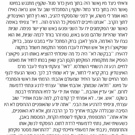
וראיתי כיצד מיו (אשר היה בתוך מעין כדור סגול-שקוף) מתנגש במיוטו
(אשר היה בתוך כדור כחול-שקוף.) הסתכלתי שוב על אש. נראה כאילו
הוא אומר לי משהו, אך לפני שהספקתי להגיב, הוא רץ לתוך האיצטדיון,
לתוך הקרב. ``אנחנו חייבים להפסיק כל ההרס הזה... די!!`` צפיתי באימה
כאשר שני הפוקימונים ירו על השני ופגעו באש שרץ ישר פנימה. שניות
לאחר שהיריות שלהם פגעו באש, גופו זהר בורוד לכמה שניות, ואז הוא
נצח על האדמה, והפך לאבן. ברוק הסתכל עליי במבט עצוב, בדיוק
שפיקאצ`ו רץ אל אש ושילח לעברו מספר התקפות חשמל בתקווה
להעירו. ``בבקשה לא`` היה כל מה שיכולתי להוציא באותו רגע. פיקאצ`ו
הפסיק את מתקפותיו. הפוקימון הקטן הבין שאין בכוחו לחזיר את מאמנו
לחיים. רגע זה רגשותיי השתלטו. ``לא!`` צעקתי ורצתי לעבר מרכז
האיצטדיון. ברוק קרא לי לחזור, אך לא שמתי לב לכך. כאשר הגעתי לגוף
חסר החיים של הנער היחיד שמעולם אהבתי. הרמתי את ראשי והסתכלי
על מיוטו. ``חלאה שכמותך. אהבתי אותו!`` עצרתי לרגע ונתתי לדמעות
לזרום. ``אני עדיין אוהבת...`` שמתי את ידי על לחיו והתחלתי לבכות
בשקט. ``אש.. אני... לא אמרתי לך קודם לכן, למה עזבת אותי?`` שוב
עצרתי, וניסיתי להרגיע את הבכי. ``אתה יודע שהאופניים ההרוסים לא היו
הסיבה שבגללה עקבתי אחריך כל כך הרבה זמן, אלא לא האופניים,
אלא אתה.`` התכופפתי, ונשקתי לשפתיו הקרות, המכוסות באבן,
כשעשיתי זאת, נתתי לדמעותיי לרדת לתוכו. הפסקתי לנשק אותו
והתרוממתי, ניגבתי את דמעותיי וחייכתי קצת. ``להתראות מסטר פוקימון