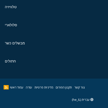
טלוויזיה
סלולארי
מבשלים כשר
חתולים
צור קשר
תקנון הפורום
מדיניות פרטיות
עזרה
עמוד ראשי
עברית (he_IL)