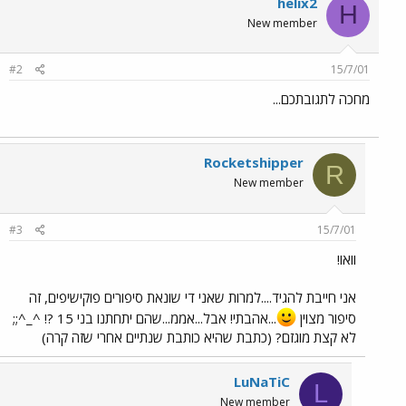
helix2
H
New member
#2
15/7/01
מחכה לתגובתכם...
Rocketshipper
R
New member
#3
15/7/01
וואו!
אני חייבת להגיד....למרות שאני די שונאת סיפורים פוקישיפים, זה
סיפור מצוין
...אהבתי! אבל...אממ...שהם יתחתנו בני 15 ?! ^_^;;
לא קצת מוגזם? (כתבת שהיא כותבת שנתיים אחרי שזה קרה)
LuNaTiC
L
New member