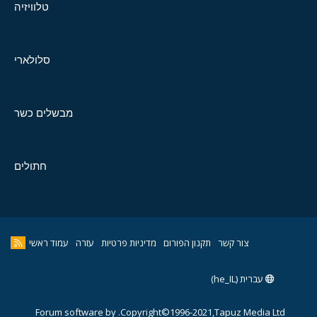
טלוויזיה
סלולארי
מבשלים כשר
חתולים
צור קשר
תקנון הפורום
מדיניות פרטיות
עזרה
עמוד ראשי
עברית (he_IL)
Forum software by
Copyright©1996-2021,Tapuz Media Ltd.