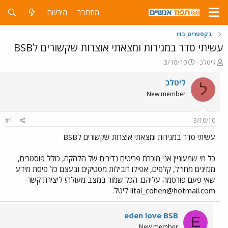
התחבר
הירשם
בקסטריט בויז
עשיתי סדר במגירות ומצאתי אוצרות שקשורים לBSB
פ
פ
ליטלכ
3/10/10
ו
ו
ת
ר
ליטלכ
ל
ח
ס
New member
ה
ם
נ
ב
ו
ת
#1
3/10/10
ש
א
א
ר
עשיתי סדר במגירות ומצאתי אוצרות שקשורים לBSB
י
ך
כל מי שמעוניין אני מוכרת פריטים נדירים של הלהקה, כולל פוסטרים,
מגזינים מחו"ל, קלפים, אפילו חבילות מסטיקים ובעצם כל פיסת מידע
שאי פעם פורסמה עליהם. הכל שמור במצב מעולה! ליצירת קשר-
lital_cohen@hotmail.com
ליטל.
eden love BSB
E
New member