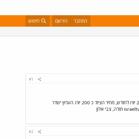
התחבר
הירשם
חיפוש
#1
שלום לכולם, אנו קבוצת יזמים שבודקת הקמת ערוץ טלביזיה ישראלי באירופה. אנו מעריכים כי מחיר השירות יהיה 25 יורו לחודש, מחיר הציוד כ 200 יורו. הערוץ ישדר
israelt
תודה, צבי אלון
#2