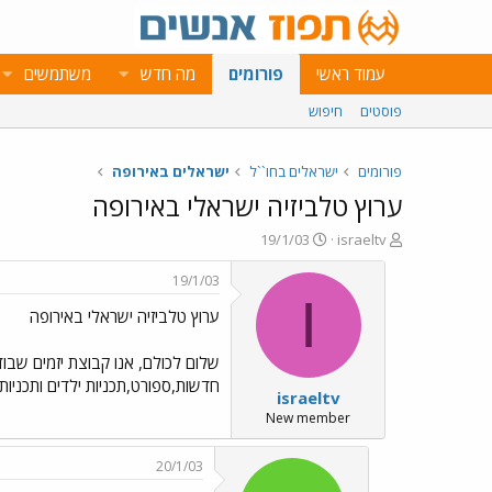
עמוד ראשי
פורומים
מה חדש
משתמשים
פוסטים
חיפוש
פורומים
ישראלים בחו``ל
ישראלים באירופה
ערוץ טלביזיה ישראלי באירופה
פ
פ
19/1/03
israeltv
ו
ו
ת
ר
19/1/03
ח
ס
I
ערוץ טלביזיה ישראלי באירופה
ה
ם
נ
ב
ו
ת
ש
א
חדשות,ספורט,תכניות ילדים ותכניות
israeltv
א
ר
י
New member
ך
20/1/03