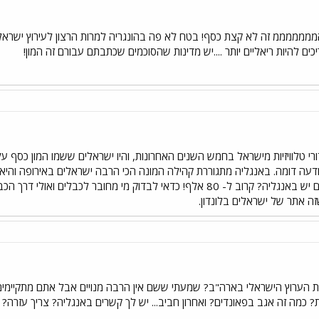
ת או יותר המממממממ זה לא קצת כסף! בטח לא פה בהונגריה למרות הרצון לעירוץ י
כים להיות ריאליים יותר ....יש מדינות שהסוכמים שכתבתם עבורם זה המון!
ורי טלוויזיות מישראל בחמש השנים האחרונות, והיו ישראלים ששמו המון כסף על
עה דומה. באנגליה מתגוררת קהילה המונה הכי הרבה ישראלים באירופה והיא נ
אחרים. אתם יודעים כמה ישראלים יש באנגליה? קרוב ל- 80 אלף! כדאי לבדוק מי
ה אתר של ישראלים בלונדון.
ערוץ הישראלי בארה"ב? שמעתי ששם אין הרבה מנויים אבל אתם מתקיימים מ
? כמה זה אגב בפאונדים? ואחרון חביב... יש לך קשרים באנגליה? צריך עזרה?