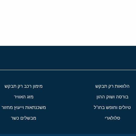
י
שור
הלוואות רק תבקש
מימון רכב רק תבקש
בורסה ושוק ההון
מזג האוויר
טיולים וחופש בחו"ל
משכנתאות וייעוץ מחזור
סלולארי
מבשלים כשר