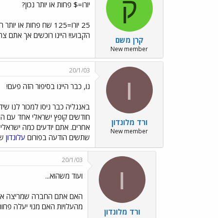
ק
יורו=$ פחות או יותר נכון?
25 יורו=125 שח פחו
הקבוע!! היינו רוכשים אך אתם צרי
קרן משם
New member
20/1/03
ו
נו, כבר היינו בסיפור הזה פעם!
באנגליה כבר ניסו למכור לנו שיד
חודשים קופץ ישראלי אחד עם הוד
ורד מלונדון
New member
שתשים הודעה בפורום
עלונדון
שז
20/1/03
ו
ועוד משהוא...
האם אתם החברה שמריצה את ה
מהעלויות האם מנוי יעלה פחות
ורד מלונדון