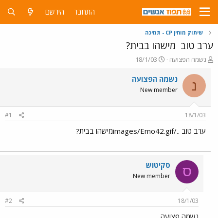
התחבר
הירשם
שיתוק מוחין CP - תמיכה
ערב טוב
מישהו בבית?
פ
פ
נשמה הפצועה
18/1/03
ו
ו
ת
ר
נשמה הפצועה
נ
ח
ס
New member
ה
ם
נ
ב
ו
ת
#1
18/1/03
ש
א
א
ר
ערב טוב ../images/Emo42.gifמישהו בבית?
י
ך
סקיטוש
ס
New member
#2
18/1/03
נשמה פצועה